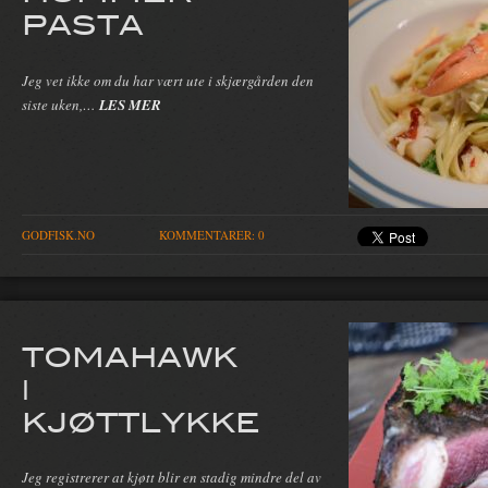
PASTA
Jeg vet ikke om du har vært ute i skjærgården den
siste uken,…
LES MER
GODFISK.NO
KOMMENTARER: 0
TOMAHAWK
|
KJØTTLYKKE
Jeg registrerer at kjøtt blir en stadig mindre del av