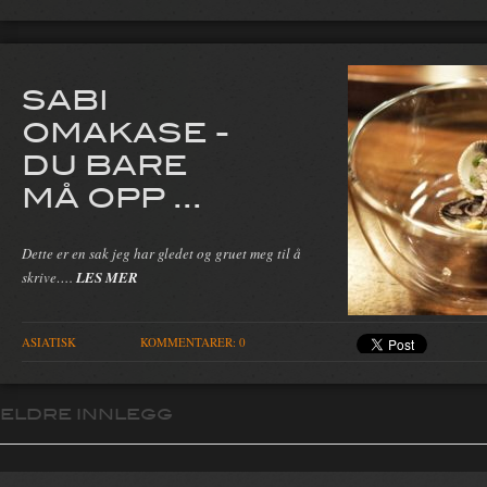
SABI
OMAKASE -
DU BARE
MÅ OPP ...
Dette er en sak jeg har gledet og gruet meg til å
skrive….
LES MER
ASIATISK
KOMMENTARER: 0
ELDRE INNLEGG
Innleggsnavigasjon