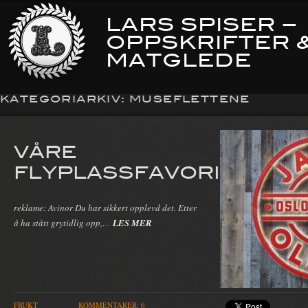
LARS SPISER –
OPPSKRIFTER 
MATGLEDE
KATEGORIARKIV:
MUSEFLETTENE
VÅRE
FLYPLASSFAVORITTER
reklame: Avinor Du har sikkert opplevd det. Etter
å ha stått grytidlig opp,…
LES MER
FRUKT
KOMMENTARER: 6