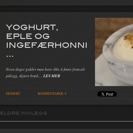
YOGHURT,
EPLE OG
INGEFÆRHONNI
...
Noen dager gidder man bare ikke å finne frem alt
pålegg, skjære brød,…
LES MER
DESSERT
KOMMENTARER: 0
ELDRE INNLEGG
Innleggsnavigasjon