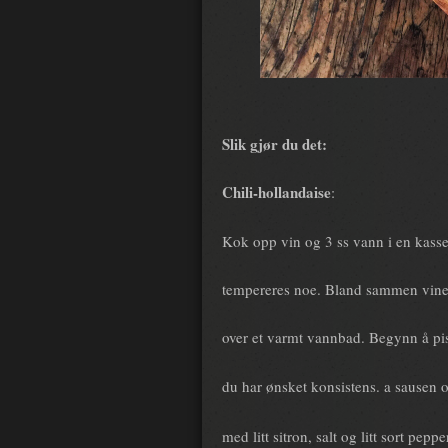
Slik gjør du det:
Chili-hollandaise
:
Kok opp vin og 3 ss vann i en kasse
tempereres noe. Bland sammen vine
over et varmt vannbad. Begynn å pis
du har ønsket konsistens. a sausen 
med litt sitron, salt og litt sort pe