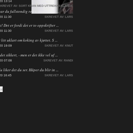
20 13:14
KREVET AV:
SORT KRAN MED UTTREKKSSLANGE
har du fullstendig rett i, men jeg ha ...
20 11:30
SKREVET AV:
LARS
! Det er fordi det er to oppskrifter ...
20 11:30
SKREVET AV:
LARS
 litt uklart om koking av kjøttet. S ...
20 19:09
SKREVET AV:
KNUT
et sikkert, - men er det ikke vel uf ...
20 07:08
SKREVET AV:
RANDI
du liker det du ser. Håper du blir in ...
20 16:45
SKREVET AV:
LARS