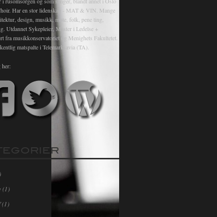
r i rusomsorgen og som sanger, blandt annet i Oslo
hoir. Har en stor lidenskap - MAT & VIN. Mange
itektur, design, musikk, mote, folk, pene ting,
ng. Utdannet Sykepleier, Master i Ledelse +
rt fra musikkonservatoriet og Menighets Fakultetet.
kentlig matspalte i Telemarksavia (TA).
 her:
TEGORIER
)
e
(1)
f
(1)