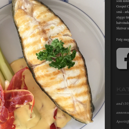
som lede
Gospel C
små - ark
stygge ti
halvstude
Skriver u
Følg meg
KA
and
(10
annons
Aperitif