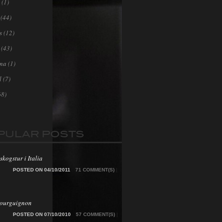
(1)
(44)
s
(12)
(43)
ona
(1)
l
(7)
68)
PULAR POSTS
skogstur i Italia
POSTED ON 04/10/2011
71 COMMENT(S)
|
Bourguignon
POSTED ON 07/10/2010
57 COMMENT(S)
|