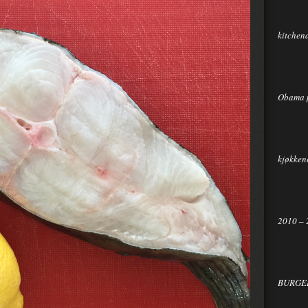
kitchen
Obama 
kjøkkene
2010 – 
BURGER