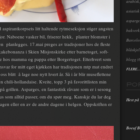
arabisk,
asiatisk
asparge
d aspirantkorpsets litt haltende rytmeseksjon stiger angsten
bakverk
jor. Naboene vasker bil, friserer hekk, planter blomster i
Barcel
en planlegges. 17.mai preges av tradisjoner hos de fleste
blåskjel
kakebonanza i Skien Misjonskirke etter barnetoget, soft-
e hos mamma og pappa etter Borgertoget. Etterhvert som
blogg
(
 ansvar for mitt eget kjøkken har tradisjonen mtp mat endret
FLERE...
s blitt å lage noe nytt hvert år. Så i år blir museflettene
 en chili-hollandaise. Kveite, topp 3 på favorittlisten min
PO
 på grillen. Asparges, en fantastisk råvare som er i sesong
aus som alltid passer, om du spør meg. Kanskje du lar deg
Hest på 
ldagen eller en av de andre dagene i helgen. Oppskriften er
Boeuf 