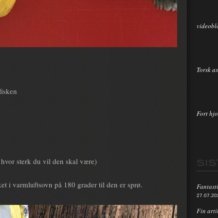
videobl
Torsk as
 fisken
Fort hjo
e
SI
v hvor sterk du vil den skal være)
et i varmluftsovn på 180 grader til den er sprø.
Fantasti
27.07.20
Fin arti