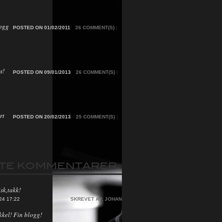
ogg
POSTED ON 01/02/2011
26 COMMENT(S)
|
s!
POSTED ON 09/01/2013
26 COMMENT(S)
|
rt
POSTED ON 20/02/2013
25 COMMENT(S)
|
STE KOMMENTARER
sk,takk!
24 17:22
SKREVET AV:
JOHAN
kkel! Fin blogg!