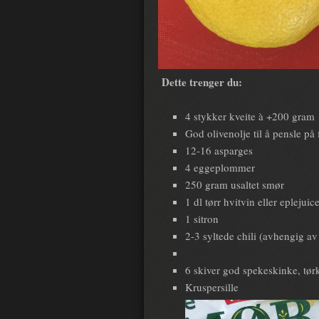
Dette trenger du:
4 stykker kveite à +200 gram
God olivenolje til å pensle på
12-16 asparges
4 eggeplommer
250 gram usaltet smør
1 dl tørr hvitvin eller eplejuic
1 sitron
2-3 syltede chili (avhengig a
6 skiver god spekeskinke, tørk
Kruspersille