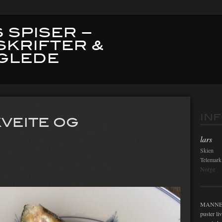
 SPISER –
SKRIFTER &
GLEDE
Innleg
IN
VEITE OG
lars
Skien
Telemark
Norge
MANNEN i
puster li