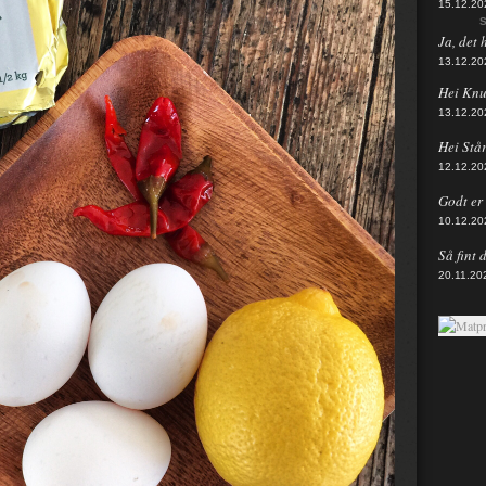
15.12.20
S
Ja, det 
13.12.20
Hei Knut
13.12.20
Hei Står
12.12.20
Godt er d
10.12.20
Så fint 
20.11.20