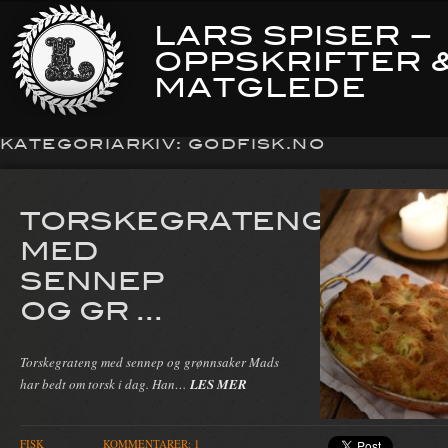
LARS SPISER –
OPPSKRIFTER 
MATGLEDE
KATEGORIARKIV:
GODFISK.NO
TORSKEGRATENG
MED
SENNEP
OG GR ...
Torskegrateng med sennep og grønnsaker Mads
har bedt om torsk i dag. Han…
LES MER
FISK
KOMMENTARER: 1