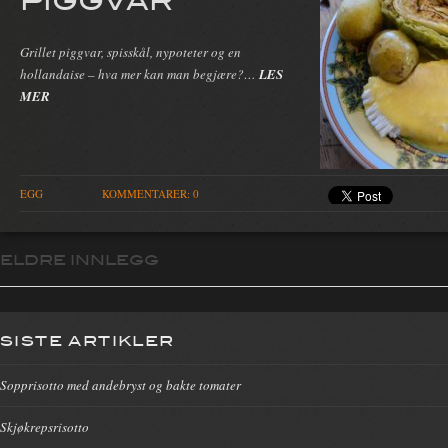
Grillet piggvar, spisskål, nypoteter og en
hollandaise – hva mer kan man begjære?…
LES
MER
EGG
KOMMENTARER: 0
ELDRE INNLEGG
Innleggsnavigasjon
SISTE ARTIKLER
Sopprisotto med andebryst og bakte tomater
Skjøkrepsrisotto