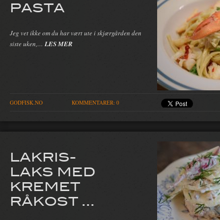
PASTA
Jeg vet ikke om du har vært ute i skjærgården den
siste uken,…
LES MER
GODFISK.NO
KOMMENTARER: 0
LAKRIS-
LAKS MED
KREMET
RÅKOST ...