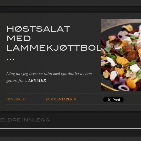
HØSTSALAT
MED
LAMMEKJØTTBOLL
...
I dag har jeg laget en salat med kjøttboller av lam,
geitost fra…
LES MER
HOVEDRETT
KOMMENTARER: 0
ELDRE INNLEGG
Innleggsnavigasjon