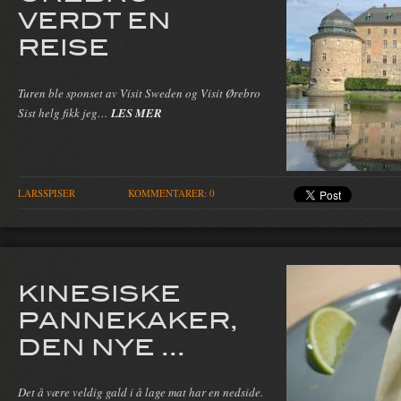
VERDT EN
REISE
Turen ble sponset av Visit Sweden og Visit Ørebro
Sist helg fikk jeg…
LES MER
LARSSPISER
KOMMENTARER: 0
KINESISKE
PANNEKAKER,
DEN NYE ...
Det å være veldig gald i å lage mat har en nedside.