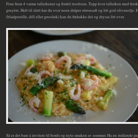
Finn frem 4 varme tallerkener og fordel risottoen. Topp hver tallerken med ferske
gruyère. Helt til slutt har du over noen dråper sitronsaft og litt god olivenolje. 
(bladpersille, dill eller gressløk) kan du finhakke det og drysse litt over.
Så er det bare å invitere til bords og nyte smaken av sommer. Ha en strålende ju