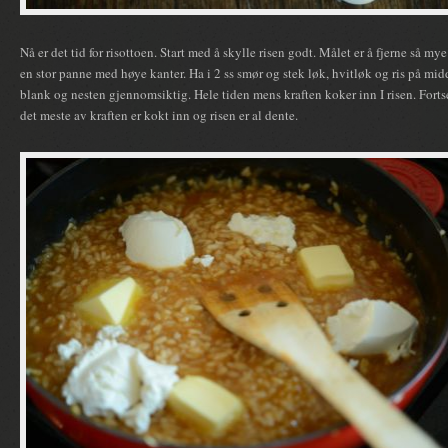
Nå er det tid for risottoen. Start med å skylle risen godt. Målet er å fjerne så m
en stor panne med høye kanter. Ha i 2 ss smør og stek løk, hvitløk og ris på midd
blank og nesten gjennomsiktig. Hele tiden mens kraften koker inn I risen. Fortset
det meste av kraften er kokt inn og risen er al dente.