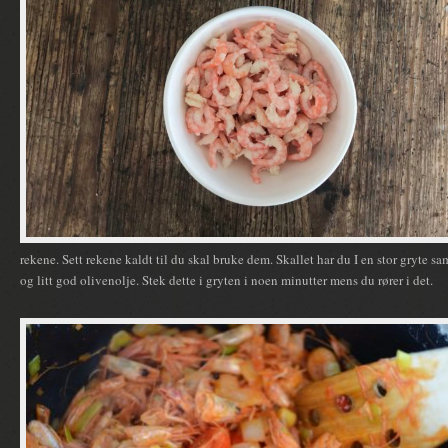
rekene. Sett rekene kaldt til du skal bruke dem. Skallet har du I en stor gryte 
og litt god olivenolje. Stek dette i gryten i noen minutter mens du rører i det.