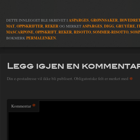
DETTE INNLEGGET BLE SKREVET I
ASPARGES
,
GRØNNSAKER
,
HOVEDRE
MAT
,
OPPSKRIFTER
,
REKER
OG MERKET
ASPARGES
,
DIGG
,
GRUYÉRE
,
I
MASCARPONE
,
OPPSKRIFT
,
REKER
,
RISOTTO
,
SOMMER-RISOTTO
,
SOM
BOKMERK
PERMALENKEN
.
Legg igjen en kommenta
*
Din e-postadresse vil ikke bli publisert.
Obligatoriske felt er merket med
*
Kommentar