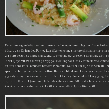
Det er juni og endelig stemmer datoen med temperaturen. Jeg har blitt utfordre
i dag, og da får han det. For jeg kan ikke tenke meg mer norsk sommermat enn 
er på sitt beste i de kalde månedene, så er det nå det er sesong for aspargesen. På
(helst kjøpt rett fra fiskeren på brygga I Nevlunghavn) et av mine fineste somme
en tur I nord-Italia, nærmere bestemt Piemonte. Dette er kanskje det beste italie
spiste vi utallige fantastiske risotto-retter, med blant annet asparges. Inspirert
jeg valgt å lage en variant av dette. I stedet for en grønnsakskraft har jeg laget e
og tomat. Etter at kjæresten min hadde spist en munnfull uttalte hun: «dette er 
kanskje det er noe du burde koke til kjæresten din? Oppskriften er til 4.