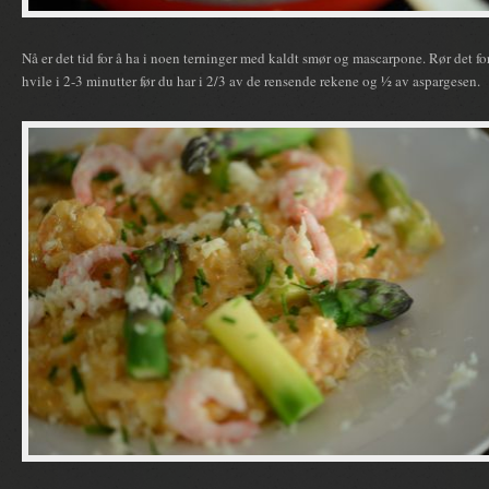
Nå er det tid for å ha i noen terninger med kaldt smør og mascarpone. Rør det for
hvile i 2-3 minutter før du har i 2/3 av de rensende rekene og ½ av aspargesen.