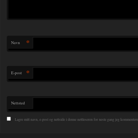
*
Navn
*
E-post
Nettsted
Lagre mitt navn, e-post og nettside i denne nettleseren for neste gang jeg kommentere