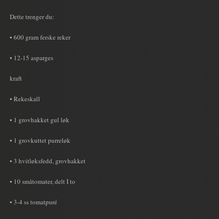
Dette trenger du:
• 600 gram ferske reker
• 12-15 asparges
kraft
• Rekeskall
• 1 grovhakket gul løk
• 1 grovkuttet purreløk
• 3 hvitløksfedd, grovhakket
• 10 småtomater, delt I to
• 3-4 ss tomatpuré