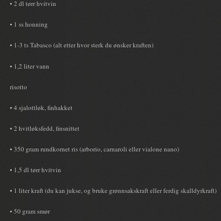
• 2 dl tørr hvitvin
• 1 ss honning
• 1-3 ts Tabasco (alt etter hvor sterk du ønsker kraften)
• 1,2 liter vann
risotto
• 4 sjalottløk, finhakket
• 2 hvitløksfedd, finsnittet
• 350 gram rundkornet ris (arborio, carnaroli eller vialone nano)
• 1,5 dl tørr hvitvin
• 1 liter kraft (du kan jukse, og bruke grønnsakskraft eller ferdig skalldyrkraft)
• 50 gram smør