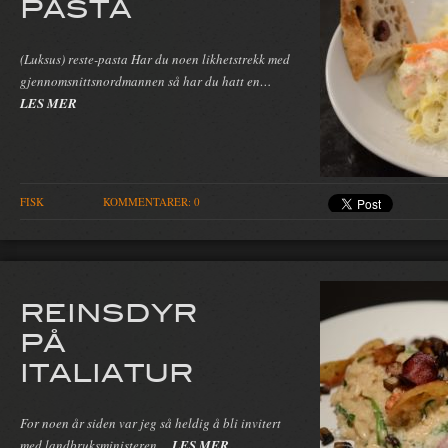
PASTA
(Luksus) reste-pasta Har du noen likhetstrekk med
gjennomsnittsnordmannen så har du hatt en…
LES MER
FISK
KOMMENTARER: 0
REINSDYR
PÅ
ITALIATUR
For noen år siden var jeg så heldig å bli invitert
med landbruksministeren…
LES MER