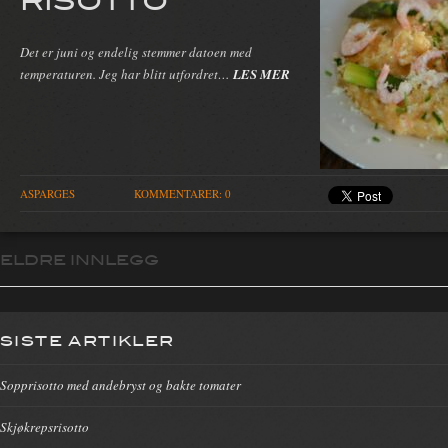
Det er juni og endelig stemmer datoen med
temperaturen. Jeg har blitt utfordret…
LES MER
ASPARGES
KOMMENTARER: 0
ELDRE INNLEGG
Innleggsnavigasjon
SISTE ARTIKLER
Sopprisotto med andebryst og bakte tomater
Skjøkrepsrisotto