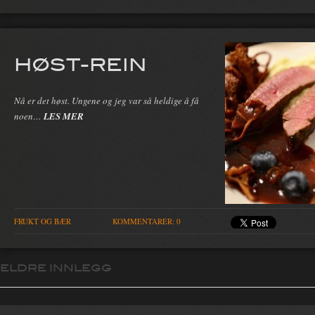
HØST-REIN
Nå er det høst. Ungene og jeg var så heldige å få
noen…
LES MER
FRUKT OG BÆR
KOMMENTARER: 0
ELDRE INNLEGG
Innleggsnavigasjon