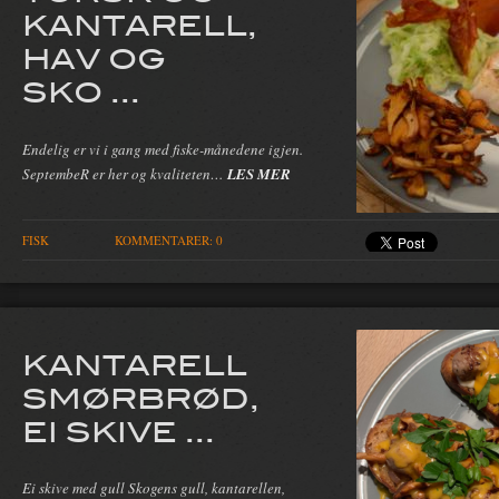
KANTARELL,
HAV OG
SKO ...
Endelig er vi i gang med fiske-månedene igjen.
SeptembeR er her og kvaliteten…
LES MER
FISK
KOMMENTARER: 0
KANTARELL
SMØRBRØD,
EI SKIVE ...
Ei skive med gull Skogens gull, kantarellen,