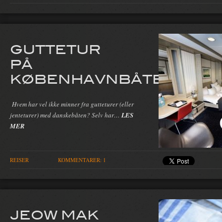
GUTTETUR
PÅ
KØBENHAVNBÅTEN
Hvem har vel ikke minner fra gutteturer (eller
jenteturer) med danskebåten? Selv har…
LES
MER
REISER
KOMMENTARER: 1
JEOW MAK