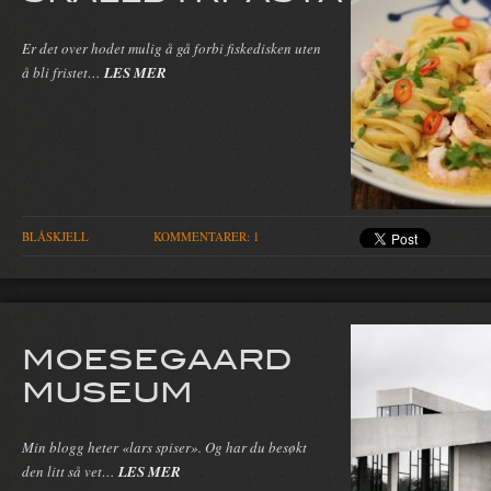
Er det over hodet mulig å gå forbi fiskedisken uten
å bli fristet…
LES MER
BLÅSKJELL
KOMMENTARER: 1
MOESEGAARD
MUSEUM
Min blogg heter «lars spiser». Og har du besøkt
den litt så vet…
LES MER