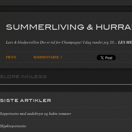
SUMMERLIVING & HURRA
Lars & bladpersillen Det er tid for Champagne! I dag rundet jeg 20…
LES M
FRUEN
KOMMENTARER: 3
ELDRE INNLEGG
Innleggsnavigasjon
SISTE ARTIKLER
Sopprisotto med andebryst og bakte tomater
Skjøkrepsrisotto