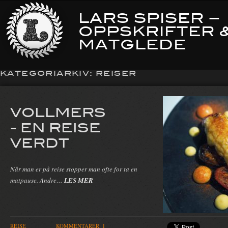
LARS SPISER –
OPPSKRIFTER 
MATGLEDE
KATEGORIARKIV:
REISER
VOLLMERS
- EN REISE
VERDT
Når man er på reise stopper man ofte for ta en
matpause. Andre…
LES MER
REISE
KOMMENTARER: 1