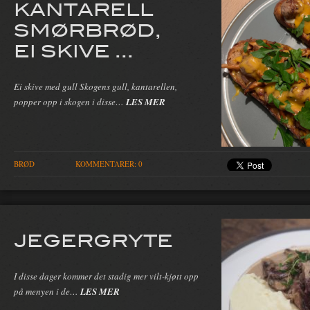
KANTARELL
SMØRBRØD,
EI SKIVE ...
Ei skive med gull Skogens gull, kantarellen,
popper opp i skogen i disse…
LES MER
BRØD
KOMMENTARER: 0
JEGERGRYTE
I disse dager kommer det stadig mer vilt-kjøtt opp
på menyen i de…
LES MER