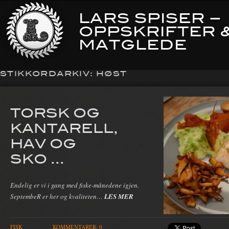
LARS SPISER –
OPPSKRIFTER 
MATGLEDE
STIKKORDARKIV:
HØST
TORSK OG
KANTARELL,
HAV OG
SKO ...
Endelig er vi i gang med fiske-månedene igjen.
SeptembeR er her og kvaliteten…
LES MER
FISK
KOMMENTARER: 0