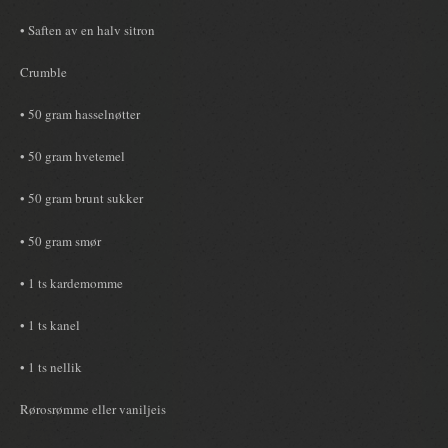
• Saften av en halv sitron
Crumble
• 50 gram hasselnøtter
• 50 gram hvetemel
• 50 gram brunt sukker
• 50 gram smør
• 1 ts kardemomme
• 1 ts kanel
• 1 ts nellik
Rørosrømme eller vaniljeis