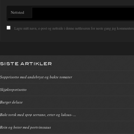
Nettsted
Lagre mitt navn, e-post og nettside i denne nettleseren for neste gang jeg kommentere
SISTE ARTIKLER
Sopprisotto med andebryst og bakte tomater
Skjøkrepsrisotto
Burger deluxe
Bakt torsk med sprø serrano, erter og luksus- ...
Rein og beter med portvinssaus