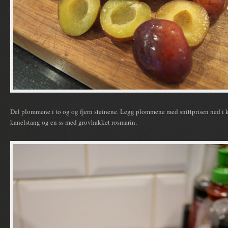
Del plommene i to og og fjern steinene. Legg plommene med snittprisen ned 
kanelstang og en ss med grovhakket rosmarin.