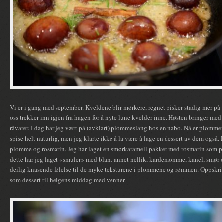
Vi er i gang med september. Kveldene blir mørkere, regnet pisker stadig mer p
oss trekker inn igjen fra hagen for å nyte lune kvelder inne. Høsten bringer me
råvarer. I dag har jeg vært på (avklart) plommeslang hos en nabo. Nå er plommen
spise helt naturlig, men jeg klarte ikke å la være å lage en dessert av dem også
plomme og rosmarin. Jeg har laget en smørkaramell pakket med rosmarin som pl
dette har jeg laget «smuler» med blant annet nellik, kardemomme, kanel, smør o
deilig knasende følelse til de myke teksturene i plommene og rømmen. Oppskrift
som dessert til helgens middag med venner.