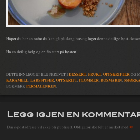
Håper du har en nabo du kan gå på slang hos og lager denne deilige høst-dessert
Ha en deilig helg og en fin start på høsten!
DETTE INNLEGGET BLE SKREVET I
DESSERT
,
FRUKT
,
OPPSKRIFTER
OG 
KARAMELL
,
LARSSPISER
,
OPPSKRIFT
,
PLOMMER
,
ROSMARIN
,
SMØRK
BOKMERK
PERMALENKEN
.
Legg igjen en kommenta
*
Din e-postadresse vil ikke bli publisert.
Obligatoriske felt er merket med