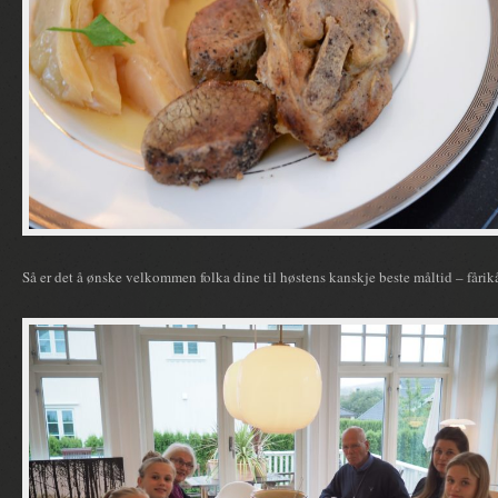
Så er det å ønske velkommen folka dine til høstens kanskje beste måltid – fårik