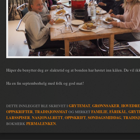
Håper du benytter deg av slaktetid og at bonden har høstet inn kålen. Du vil ik
Ha en fin septemberhelg med folk og god mat!
DETTE INNLEGGET BLE SKREVET I
GRYTEMAT
,
GRØNNSAKER
,
HOVEDRE
OPPSKRIFTER
,
TRADISJONSMAT
OG MERKET
FAMILIE
,
FÅRIKÅL
,
GRYT
LARSSPISER
,
NASJONALRETT
,
OPPSKRIFT
,
SØNDAGSMIDDAG
,
TRADIS
BOKMERK
PERMALENKEN
.