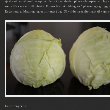
sjekke ut den alternative oppskriften så finer du den på www.larsspiser.no. Jeg v
som ville være nok til minst 8. For oss ble det middag for 6 på søndag og digg 
Registrerer at Mads og jeg er ost tunet i dag. Så vil du ha et alternativ til vann s
Dette trenger du: