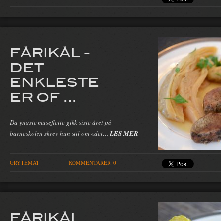
FÅRIKÅL -
DET
ENKLESTE
ER OF ...
Da yngste museflette gikk siste året på
barneskolen skrev hun stil om «det…
LES MER
GRYTEMAT
KOMMENTARER: 0
FÅRIKÅL