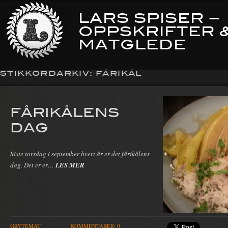
LARS SPISER –
OPPSKRIFTER 
MATGLEDE
STIKKORDARKIV:
FÅRIKÅL
FÅRIKÅLENS
DAG
Siste torsdag i september hvert år er det fårikålens
dag. Det er er…
LES MER
GRYTEMAT
KOMMENTARER: 0