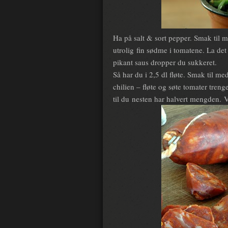
Ha på salt & sort pepper. Smak til m
utrolig fin sødme i tomatene. La de
pikant saus dropper du sukkeret.
Så har du i 2,5 dl fløte. Smak til me
chilien – fløte og søte tomater tren
til du nesten har halvert mengden. V