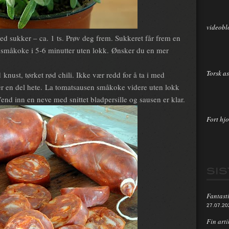
videobl
ed sukker – ca. 1 ts. Prøv deg frem. Sukkeret får frem en
t småkoke i 5-6 minutter uten lokk. Ønsker du en mer
Torsk as
d knust, tørket rød chili. Ikke vær redd for å ta i med
ger en del hete. La tomatsausen småkoke videre uten lokk
end inn en neve med snittet bladpersille og sausen er klar.
Fort hjo
SI
Fantasti
27.07.20
Fin arti