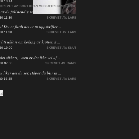
20 13:14
KREVET AV:
SORT KRAN MED UTTREKKSSLANGE
har du fullstendig rett i, men jeg ha ...
20 11:30
SKREVET AV:
LARS
! Det er fordi det er to oppskrifter ...
20 11:30
SKREVET AV:
LARS
 litt uklart om koking av kjøttet. S ...
20 19:09
SKREVET AV:
KNUT
et sikkert, - men er det ikke vel uf ...
20 07:08
SKREVET AV:
RANDI
du liker det du ser. Håper du blir in ...
20 16:45
SKREVET AV:
LARS