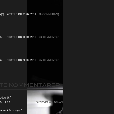
ogg
POSTED ON 01/02/2011
26 COMMENT(S)
|
s!
POSTED ON 09/01/2013
26 COMMENT(S)
|
rt
POSTED ON 20/02/2013
25 COMMENT(S)
|
STE KOMMENTARER
sk,takk!
24 17:22
SKREVET AV:
JOHAN
kkel! Fin blogg!