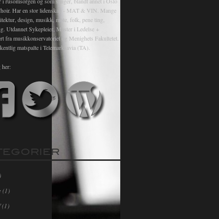
r i rusomsorgen og som sanger, blandt annet i Oslo
hoir. Har en stor lidenskap - MAT & VIN. Mange
itektur, design, musikk, mote, folk, pene ting,
ng. Utdannet Sykepleier, Master i Ledelse +
rt fra musikkonservatoriet og Menighets Fakultetet.
kentlig matspalte i Telemarksavia (TA).
 her:
TEGORIER
)
e
(1)
f
(1)