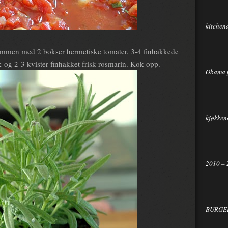
kitchen
sammen med 2 bokser hermetiske tomater, 3-4 finhakkede
k og 2-3 kvister finhakket frisk rosmarin. Kok opp.
Obama 
kjøkkene
2010 – 
BURGER