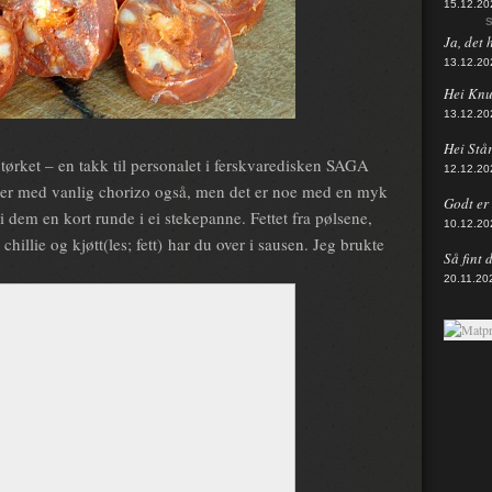
15.12.20
S
Ja, det 
13.12.20
Hei Knut
13.12.20
Hei Står
tørket – en takk til personalet i ferskvaredisken SAGA
12.12.20
nker med vanlig chorizo også, men det er noe med en myk
Godt er d
 dem en kort runde i ei stekepanne. Fettet fra pølsene,
10.12.20
illie og kjøtt(les; fett) har du over i sausen. Jeg brukte
Så fint 
20.11.20