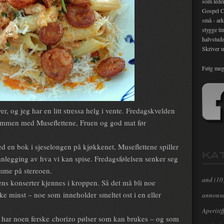
som lede
Gospel C
små - ark
stygge ti
halvstude
Skriver u
Følg meg
er, og jeg har en litt stressa helg i vente. Fredagskvelden
ammen med Museflettene, Fruen og god mat før
med en bok i sjeselongen på kjøkkenet, Museflettene spiller
KA
anlegging av hva vi kan spise. Fredagsfølelsen senker seg
mme på stereoen.
and
(10
gens konserter kjennes i kroppen. Så det må bli noe
ke minst – noe som inneholder smeltet ost i en eller
annons
Aperitif
eg har noen ferske chorizo pølser som kan brukes – og som