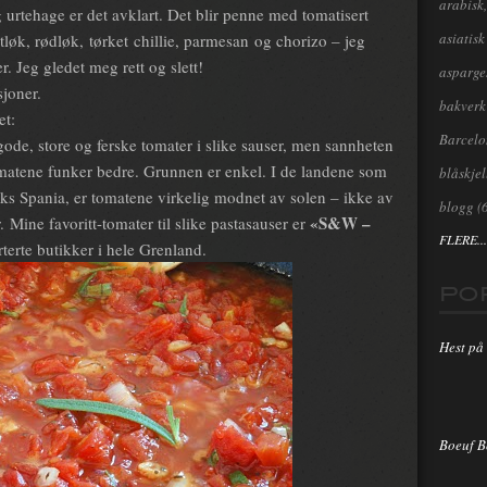
arabisk,
og urtehage er det avklart. Det blir penne med tomatisert
asiatisk
itløk, rødløk, tørket chillie, parmesan og chorizo – jeg
. Jeg gledet meg rett og slett!
asparge
sjoner.
bakverk
et:
Barcel
gode, store og ferske tomater i slike sauser, men sannheten
omatene funker bedre. Grunnen er enkel. I de landene som
blåskjel
eks Spania, er tomatene virkelig modnet av solen – ikke av
blogg
(
«S&W –
Mine favoritt-tomater til slike pastasauser er
FLERE...
rterte butikker i hele Grenland.
PO
Hest på 
Boeuf 