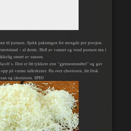
ann til pastaen. Sjekk pakningen for mengde per porsjon.
emotstand – al dente. Hell av vannet og vend pastaen inn i
kikkelig smurt av sausen.
Jacob`s. Den er litt tykkere enn “gjennomsnittet” og gav
opp på varme tallerkener. Ha over chorizoen, litt frisk
mesan og chorizoen. SPIS!