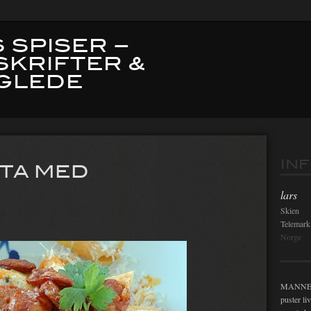
 SPISER –
SKRIFTER &
GLEDE
Innleg
IN
TA MED
lars
Skien
Telemark
Norge
MANNEN i
puster li