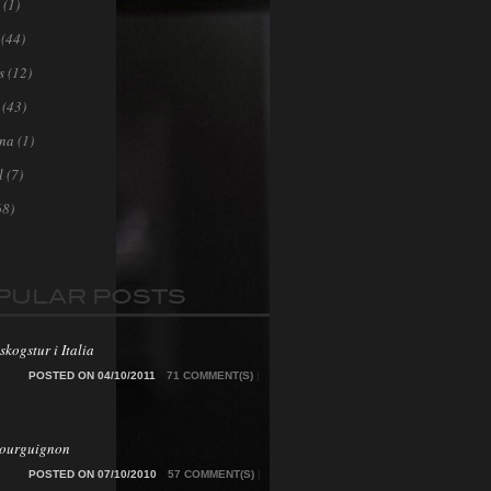
(1)
(44)
s
(12)
(43)
ona
(1)
l
(7)
68)
PULAR POSTS
skogstur i Italia
POSTED ON 04/10/2011
71 COMMENT(S)
|
Bourguignon
POSTED ON 07/10/2010
57 COMMENT(S)
|