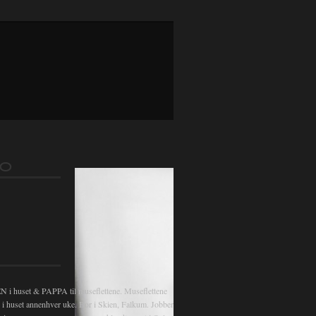
gsnavigasjon
FO
 huset & PAPPA til museflettene. Museflettene
v i huset annenhver uke. Bor i Skien, Falkum. Jobber