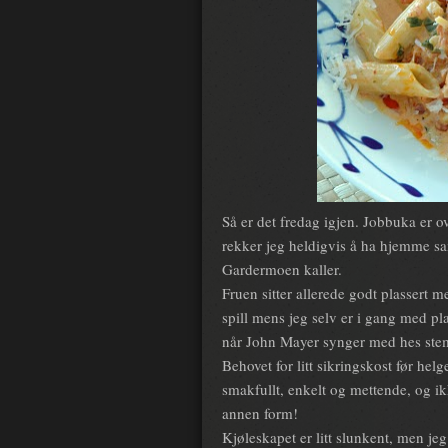
Så er det fredag igjen. Jobbuka er ov
rekker jeg heldigvis å ha hjemme s
Gardermoen kaller.
Fruen sitter allerede godt plassert 
spill mens jeg selv er i gang med pl
når John Mayer synger med hes ste
Behovet for litt sikringskost før hel
smakfullt, enkelt og mettende, og ik
annen form!
Kjøleskapet er litt slunkent, men j