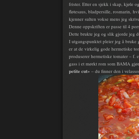
frister. Etter en sjekk i skap, kjøle 
fløtesaus, bladpersille, rosmarin, hv
kjenner sulten vokse mens jeg skriver
Denne oppskriften er passe til 4 por
Dette brukte jeg og slik gjorde jeg d
I utgangspunktet pleier jeg å bruke 
er at de virkelig gode hermetiske t
produserer hermetiske tomater – f. 
gass i et mørkt rom som BAMA gjør. 
petite cut»
– du finner den i velasso