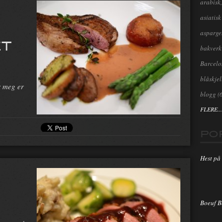
arabisk,
asiatisk
asparge
ET
bakverk
Barcel
blåskjel
r meg er
blogg
(
FLERE...
PO
Hest på 
Boeuf 