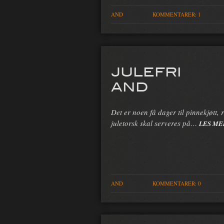
AND
KOMMENTARER: 1
JULEFRI
AND
Det er noen få dager til pinnekjøtt, 
juletorsk skal serveres på…
LES ME
AND
KOMMENTARER: 0