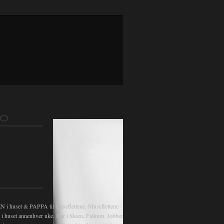
FO
 huset & PAPPA til museflettene. Museflettene
v i huset annenhver uke. Bor i Skien, Falkum. Jobber