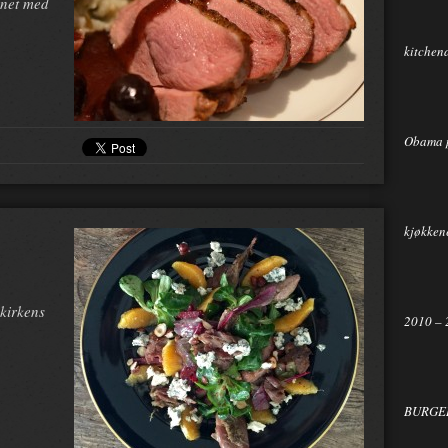
gnet med
kitchen
Obama 
kjøkkene
 kirkens
2010 – 
BURGER