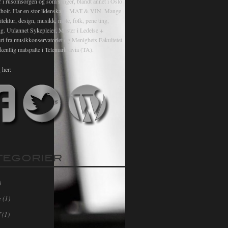
r i rusomsorgen og som sanger, blandt annet i Oslo
hoir. Har en stor lidenskap - MAT & VIN. Mange
itektur, design, musikk, mote, folk, pene ting,
ng. Utdannet Sykepleier, Master i Ledelse +
rt fra musikkonservatoriet og Menighets Fakultetet.
kentlig matspalte i Telemarksavia (TA).
 her:
TEGORIER
)
e
(1)
f
(1)