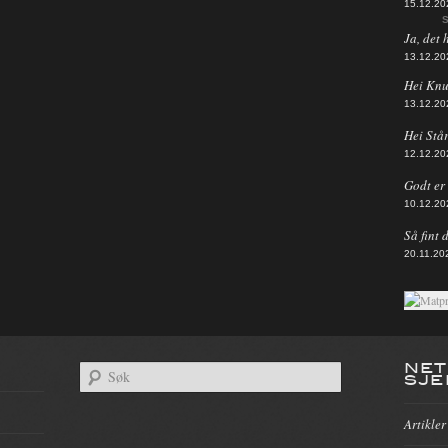
15.12.20
S
Ja, det 
13.12.20
Hei Knut
13.12.20
Hei Står
12.12.20
Godt er d
10.12.20
Så fint 
20.11.20
NET
SJE
Artikler