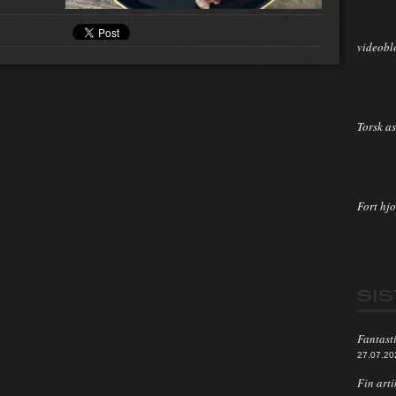
videobl
Torsk as
Fort hjo
SI
Fantasti
27.07.20
Fin arti