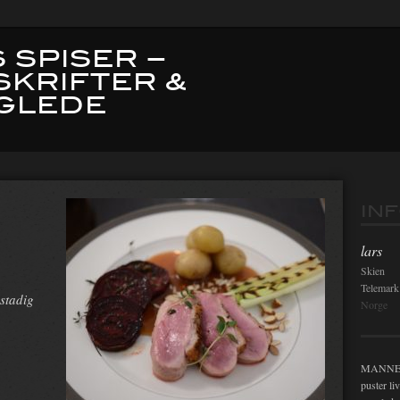
 SPISER –
SKRIFTER &
GLEDE
IN
lars
Skien
Telemark
 stadig
Norge
MANNEN i
puster li