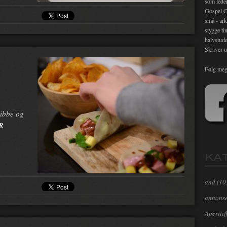
som lede
Gospel C
små - ark
stygge ti
halvstude
Skriver u
Følg meg
ribbe og
R
KA
and
(10
annons
Aperitif