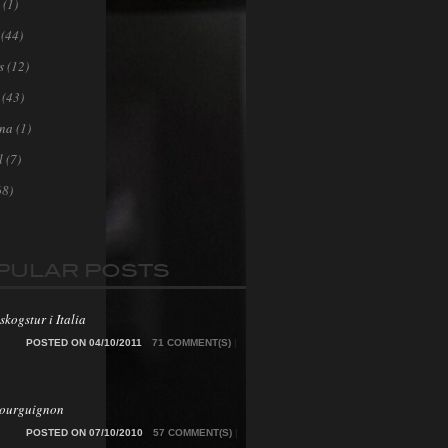
(1)
(44)
s
(12)
(43)
ona
(1)
l
(7)
68)
PULAR POSTS
skogstur i Italia
POSTED ON 04/10/2011
71 COMMENT(S)
|
Bourguignon
POSTED ON 07/10/2010
57 COMMENT(S)
|