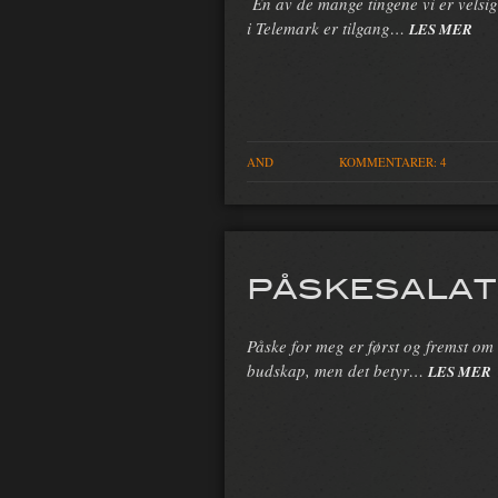
En av de mange tingene vi er velsi
i Telemark er tilgang…
LES MER
AND
KOMMENTARER: 4
PÅSKESALAT
Påske for meg er først og fremst om
budskap, men det betyr…
LES MER