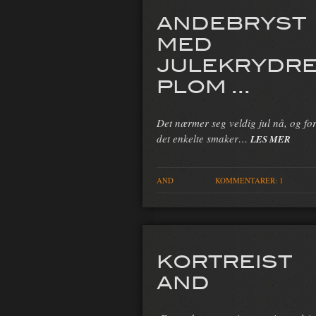
ANDEBRYST
MED
JULEKRYDR
PLOM ...
Det nærmer seg veldig jul nå, og fo
det enkelte smaker…
LES MER
AND
KOMMENTARER: 1
KORTREIST
AND