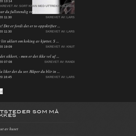
20 13:14
KREVET AV:
SORT KRAN MED UTTREKKSSLANGE
har du fullstendig rett i, men jeg ha ...
20 11:30
SKREVET AV:
LARS
! Det er fordi det er to oppskrifter ...
20 11:30
SKREVET AV:
LARS
 litt uklart om koking av kjøttet. S ...
20 19:09
SKREVET AV:
KNUT
et sikkert, - men er det ikke vel uf ...
20 07:08
SKREVET AV:
RANDI
du liker det du ser. Håper du blir in ...
20 16:45
SKREVET AV:
LARS
TSTEDER SOM MÅ
KKES
 ut av huset