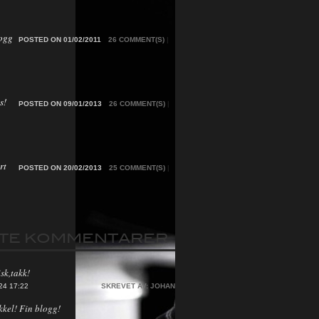
ogg
POSTED ON 01/02/2011
26 COMMENT(S)
|
s!
POSTED ON 09/01/2013
26 COMMENT(S)
|
rt
POSTED ON 20/02/2013
25 COMMENT(S)
|
STE KOMMENTARER
sk,takk!
24 17:22
SKREVET AV:
JOHAN
kkel! Fin blogg!