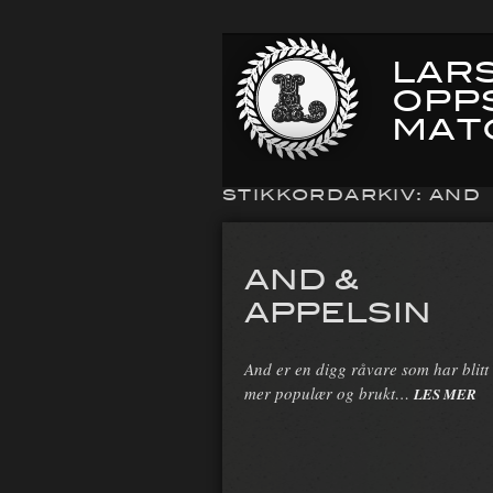
LARS
OPP
MAT
STIKKORDARKIV:
AND
AND &
APPELSIN
And er en digg råvare som har blitt
mer populær og brukt…
LES MER