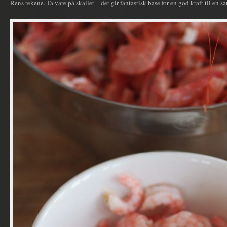
Rens rekene. Ta vare på skallet – det gir fantastisk base for en god kraft til en s