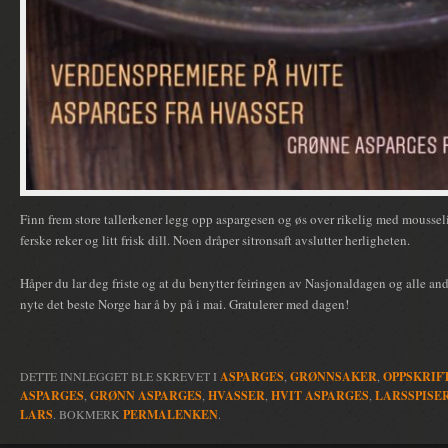
Finn frem store tallerkener legg opp aspargesen og øs over rikelig med mousse
ferske reker og litt frisk dill. Noen dråper sitronsaft avslutter herligheten.
Håper du lar deg friste og at du benytter feiringen av Nasjonaldagen og alle an
nyte det beste Norge har å by på i mai. Gratulerer med dagen!
DETTE INNLEGGET BLE SKREVET I
ASPARGES
,
GRØNNSAKER
,
OPPSKRIF
ASPARGES
,
GRØNN ASPARGES
,
HVASSER
,
HVIT ASPARGES
,
LARSSPISE
LARS
. BOKMERK
PERMALENKEN
.