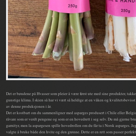
Det er bøndene på Hvasser som pleier å være først ute med sine produkter, takk
gunstige klima. I skien så har vi vært så heldige at en våken og kvalitetsbeviss
av denne produksjonen i år.
Det er kostbart om du sammenligner med asparges produsert i Chile eller Belgia
råvare som er verdt pengene og som er en hovedrett i seg selv. Du må gjerne bruk
garnityr, men la aspargesen spille hovedrollen om du får ta i Norsk asparges. Jeg
valgte å bruke både den hvite og den grønne. Dette er en rett som passer perfek