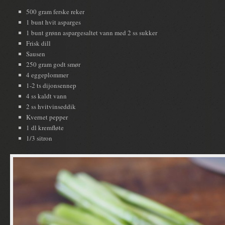
500 gram ferske reker
1 bunt hvit asparges
1 bunt grønn aspargesaltet vann med 2 ss sukker
Frisk dill
Sausen
250 gram godt smør
4 eggeplommer
1-2 ts dijonsennep
4 ss kaldt vann
2 ss hvitvinseddik
Kvernet pepper
1 dl kremfløte
1/3 sitron