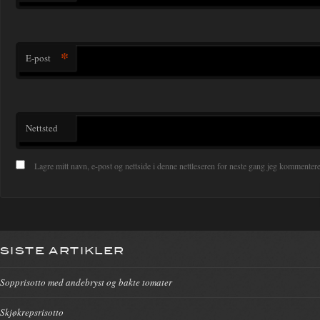
*
E-post
Nettsted
Lagre mitt navn, e-post og nettside i denne nettleseren for neste gang jeg kommentere
SISTE ARTIKLER
Sopprisotto med andebryst og bakte tomater
Skjøkrepsrisotto