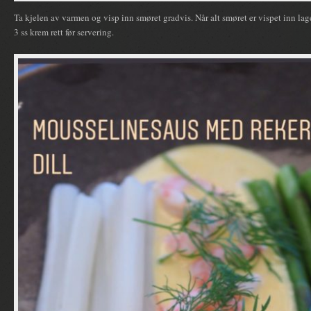
Ta kjelen av varmen og visp inn smøret gradvis. Når alt smøret er vispet inn lag
3 ss krem rett før servering.