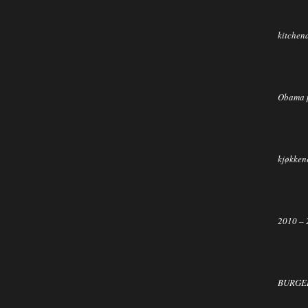
kitchen
Obama 
kjøkkene
2010 – 
BURGER