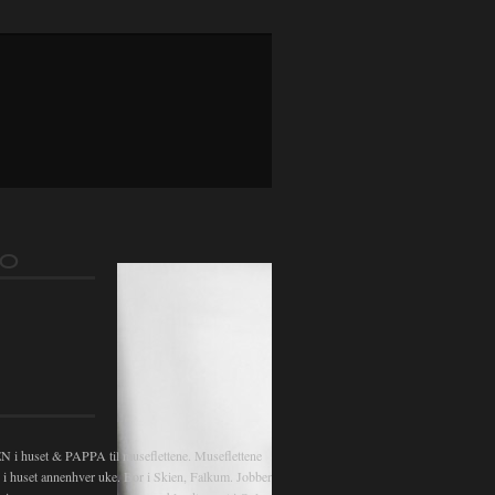
FO
 huset & PAPPA til museflettene. Museflettene
v i huset annenhver uke. Bor i Skien, Falkum. Jobber