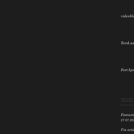
videobl
Torsk as
Fort hjo
SI
Fantasti
27.07.20
Fin arti