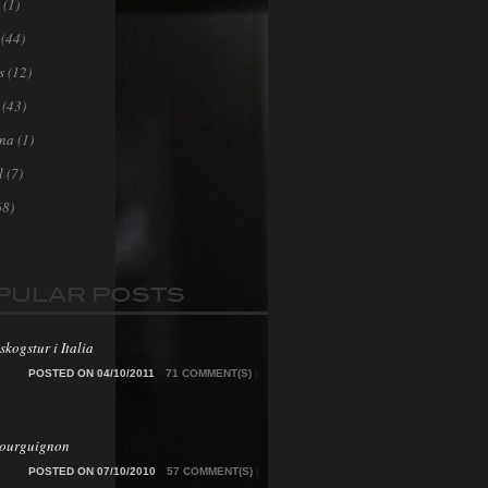
(1)
(44)
s
(12)
(43)
ona
(1)
l
(7)
68)
PULAR POSTS
skogstur i Italia
POSTED ON 04/10/2011
71 COMMENT(S)
|
Bourguignon
POSTED ON 07/10/2010
57 COMMENT(S)
|