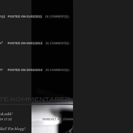
ogg
POSTED ON 01/02/2011
26 COMMENT(S)
|
s!
POSTED ON 09/01/2013
26 COMMENT(S)
|
rt
POSTED ON 20/02/2013
25 COMMENT(S)
|
STE KOMMENTARER
sk,takk!
24 17:22
SKREVET AV:
JOHAN
kkel! Fin blogg!