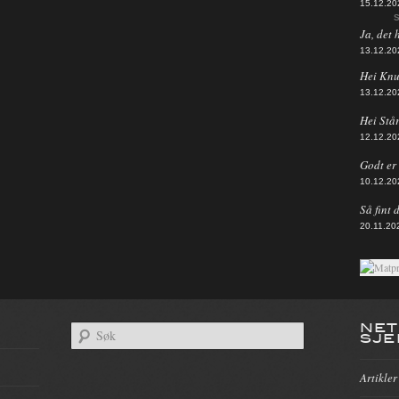
15.12.20
S
Ja, det 
13.12.20
Hei Knut
13.12.20
Hei Står
12.12.20
Godt er d
10.12.20
Så fint 
20.11.20
NET
SJE
Artikler