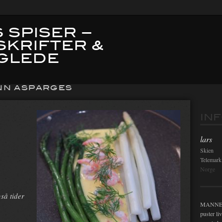
 SPISER –
SKRIFTER &
GLEDE
NN ASPARGES
IN
lars
Skien
Telemark
Norge
gså tider
MANNEN i
puster li