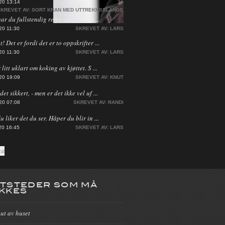
20 13:14
KREVET AV:
SORT KRAN MED UTTREKKSSLANGE
har du fullstendig rett i, men jeg ha ...
20 11:30
SKREVET AV:
LARS
! Det er fordi det er to oppskrifter ...
20 11:30
SKREVET AV:
LARS
 litt uklart om koking av kjøttet. S ...
20 19:09
SKREVET AV:
KNUT
et sikkert, - men er det ikke vel uf ...
20 07:08
SKREVET AV:
RANDI
du liker det du ser. Håper du blir in ...
20 16:45
SKREVET AV:
LARS
TSTEDER SOM MÅ
KKES
 ut av huset