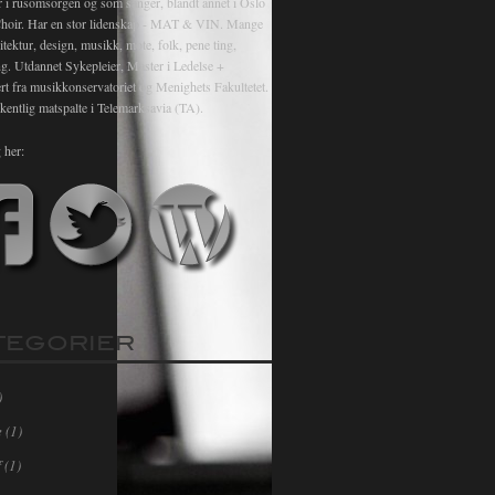
r i rusomsorgen og som sanger, blandt annet i Oslo
hoir. Har en stor lidenskap - MAT & VIN. Mange
itektur, design, musikk, mote, folk, pene ting,
ng. Utdannet Sykepleier, Master i Ledelse +
rt fra musikkonservatoriet og Menighets Fakultetet.
kentlig matspalte i Telemarksavia (TA).
 her:
TEGORIER
)
e
(1)
f
(1)