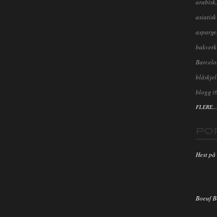
arabisk,
asiatisk
asparge
bakverk
Barcel
blåskjel
blogg
(
FLERE...
PO
Hest på 
Boeuf 