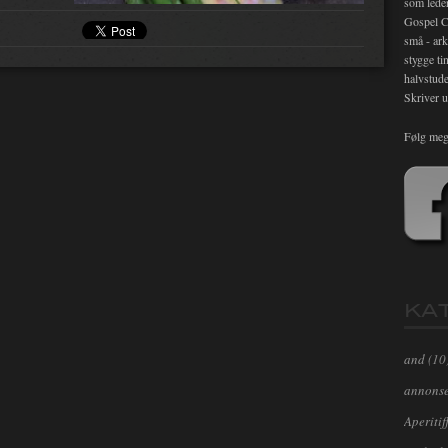
som lede
Gospel C
små - ark
stygge ti
halvstude
Skriver u
Følg meg
KA
and
(10
annons
Aperitif