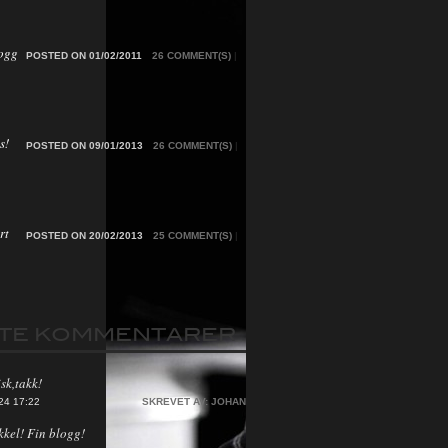
ogg
POSTED ON 01/02/2011
26 COMMENT(S)
|
s!
POSTED ON 09/01/2013
26 COMMENT(S)
|
rt
POSTED ON 20/02/2013
25 COMMENT(S)
|
STE KOMMENTARER
sk,takk!
24 17:22
SKREVET AV:
JOHAN
kkel! Fin blogg!