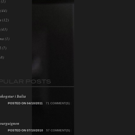
(1)
(44)
s
(12)
(43)
ona
(1)
l
(7)
68)
PULAR POSTS
skogstur i Italia
POSTED ON 04/10/2011
71 COMMENT(S)
|
Bourguignon
POSTED ON 07/10/2010
57 COMMENT(S)
|