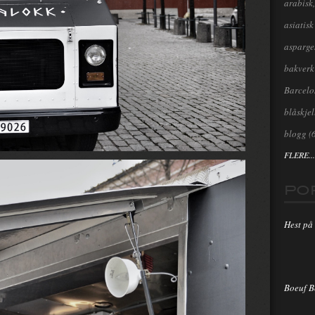
arabisk,
asiatisk
asparge
bakverk
Barcel
blåskjel
blogg
(
FLERE...
PO
Hest på 
Boeuf 