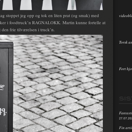
dag stoppet jeg opp og tok en liten prat (og smak) med
videobl
ker i foodtruck’n RAGNALOKK. Martin kunne fortelle at
t den frie tilværelsen i truck’n.
Torsk as
Fort hjo
SI
Fantasti
27.07.20
Fin arti