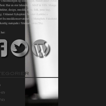
r i rusomsorgen og som sanger, blandt annet i Oslo
hoir. Har en stor lidenskap - MAT & VIN. Mange
itektur, design, musikk, mote, folk, pene ting,
ng. Utdannet Sykepleier, Master i Ledelse +
rt fra musikkonservatoriet og Menighets Fakultetet.
kentlig matspalte i Telemarksavia (TA).
 her:
TEGORIER
)
e
(1)
f
(1)