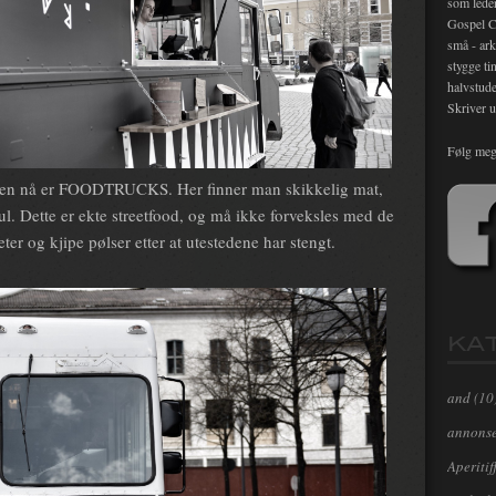
som lede
Gospel C
små - ark
stygge ti
halvstude
Skriver u
Følg meg
rden nå er FOODTRUCKS. Her finner man skikkelig mat,
ul. Dette er ekte streetfood, og må ikke forveksles med de
er og kjipe pølser etter at utestedene har stengt.
KA
and
(10
annons
Aperitif