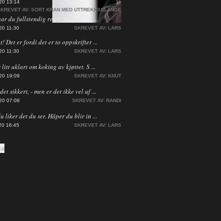
20 13:14
KREVET AV:
SORT KRAN MED UTTREKKSSLANGE
har du fullstendig rett i, men jeg ha ...
20 11:30
SKREVET AV:
LARS
! Det er fordi det er to oppskrifter ...
20 11:30
SKREVET AV:
LARS
 litt uklart om koking av kjøttet. S ...
20 19:09
SKREVET AV:
KNUT
et sikkert, - men er det ikke vel uf ...
20 07:08
SKREVET AV:
RANDI
du liker det du ser. Håper du blir in ...
20 16:45
SKREVET AV:
LARS