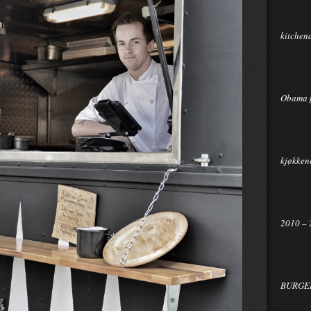
kitchen
Obama 
kjøkkene
2010 – 
BURGER