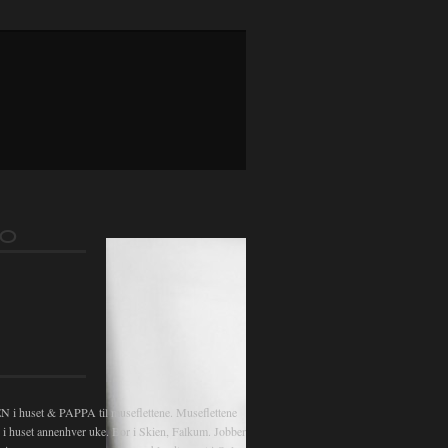
gsnavigasjon
FO
 huset & PAPPA til museflettene. Museflettene
v i huset annenhver uke. Bor i Skien, Falkum. Jobber