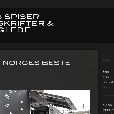
 SPISER –
SKRIFTER &
GLEDE
Innleg
IN
| NORGES BESTE
lars
Skien
Telemark
Norge
MANNEN i
puster li