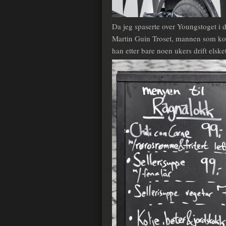
Da jeg spaserte over Youngstoget i 
Martin Guin Troset, mannen som ko
han etter bare noen ukers drift elske