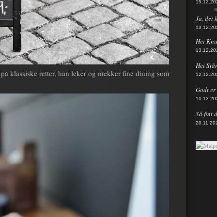
15.12.20
S
Ja, det 
13.12.20
Hei Knut
13.12.20
Hei Står
 på klassiske retter, han leker og mekker fine dining som
12.12.20
Godt er d
10.12.20
Så fint 
20.11.20