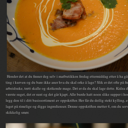
Hender det at du finner deg selv i matbutikken fredag ettermiddag etter å ha gåt
ting i kurven og du bare ikke aner hva du skal orke å lage? Slik er det ofte på 
arbeidsuke, trøtt skalle og skrikende mage. Det er da du skal lage dette. Kidza d
værste suget, det er sunt og det går kjapt. Alle burde hatt noen slike supper i 
legg den til i ditt basissortiment av oppskrifter. Her får du deilig stekt kylling,
laget på rimelige og digge ingredienser. Denne oppskriften metter 4, om du ser
skikkelig smør.