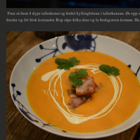
Finn så frem 4 dype tallerkener og fordel kyllingbitene i tallerkenene. Øs opp 
fraishe og litt frisk koriander. Rop såpe folka dine og la fredagsroen komme. H