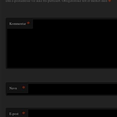
*
Din e-postadresse vil ikke bli publisert.
Obligatoriske felt er merket med
*
Kommentar
*
Navn
*
E-post