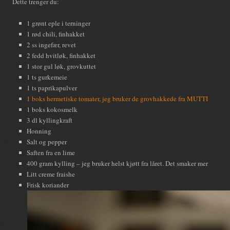
Dette trenger du:
1 grønt eple i terninger
1 rød chili, finhakket
2 ss ingefær, revet
2 fedd hvitløk, finhakket
1 stor gul løk, grovkuttet
1 ts gurkemeie
1 ts paprikapulver
1 boks hermetiske tomater, jeg bruker de grovhakkede fra MUTTI
1 boks kokosmelk
3 dl kyllingkraft
Honning
Salt og pepper
Saften fra en lime
400 gram kylling – jeg bruker helst kjøtt fra låret. Det smaker mer
Litt creme fraishe
Frisk koriander