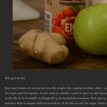
Slik gjør du det:
Start med å kutte alt som nevnt over. Ha så eple, løk, ingefær, hvitløk, chili, 1 
stor kjele med litt rapsolje. La det surre på middels varme til epler og løk begyn
svidd. Ha så i kokosmelk, kyllingkraft og de hermetiske tomatene. Kok opp og
minutter. Kjør så suppen med en stavmikser så det blir en slett fin suppe. Smak 