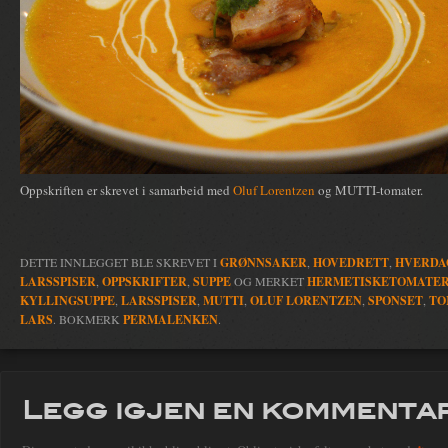
Oppskriften er skrevet i samarbeid med
Oluf Lorentzen
og MUTTI-tomater.
DETTE INNLEGGET BLE SKREVET I
GRØNNSAKER
,
HOVEDRETT
,
HVERDA
LARSSPISER
,
OPPSKRIFTER
,
SUPPE
OG MERKET
HERMETISKETOMATE
KYLLINGSUPPE
,
LARSSPISER
,
MUTTI
,
OLUF LORENTZEN
,
SPONSET
,
TO
LARS
. BOKMERK
PERMALENKEN
.
Legg igjen en kommenta