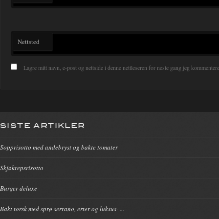
Nettsted
Lagre mitt navn, e-post og nettside i denne nettleseren for neste gang jeg kommentere
SISTE ARTIKLER
Sopprisotto med andebryst og bakte tomater
Skjøkrepsrisotto
Burger deluxe
Bakt torsk med sprø serrano, erter og luksus- ...