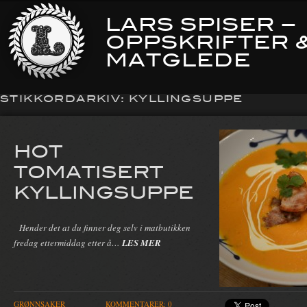
LARS SPISER –
OPPSKRIFTER 
MATGLEDE
STIKKORDARKIV:
KYLLINGSUPPE
HOT
TOMATISERT
KYLLINGSUPPE
Hender det at du finner deg selv i matbutikken
fredag ettermiddag etter å…
LES MER
GRØNNSAKER
KOMMENTARER: 0