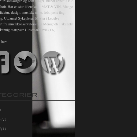
r i rusomsorgen og som sanger, blandt annet i Oslo
hoir. Har en stor lidenskap - MAT & VIN. Mange
itektur, design, musikk, mote, folk, pene ting,
ng. Utdannet Sykepleier, Master i Ledelse +
rt fra musikkonservatoriet og Menighets Fakultetet.
kentlig matspalte i Telemarksavia (TA).
 her:
TEGORIER
)
e
(1)
f
(1)