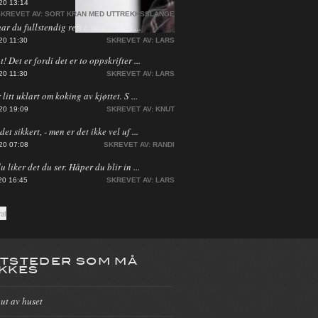
20 13:14
KREVET AV:
SORT KRAN MED UTTREKKSSLANGE
har du fullstendig rett i, men jeg ha ...
20 11:30
SKREVET AV:
LARS
! Det er fordi det er to oppskrifter ...
20 11:30
SKREVET AV:
LARS
 litt uklart om koking av kjøttet. S ...
20 19:09
SKREVET AV:
KNUT
et sikkert, - men er det ikke vel uf ...
20 07:08
SKREVET AV:
RANDI
du liker det du ser. Håper du blir in ...
20 16:45
SKREVET AV:
LARS
TSTEDER SOM MÅ
KKES
 ut av huset