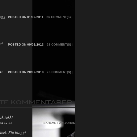
ogg
POSTED ON 01/02/2011
26 COMMENT(S)
|
s!
POSTED ON 09/01/2013
26 COMMENT(S)
|
rt
POSTED ON 20/02/2013
25 COMMENT(S)
|
STE KOMMENTARER
sk,takk!
24 17:22
SKREVET AV:
JOHAN
kkel! Fin blogg!