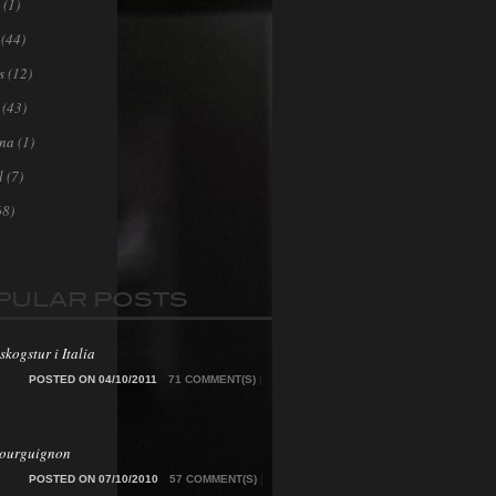
(1)
(44)
s
(12)
(43)
ona
(1)
l
(7)
68)
PULAR POSTS
skogstur i Italia
POSTED ON 04/10/2011
71 COMMENT(S)
|
Bourguignon
POSTED ON 07/10/2010
57 COMMENT(S)
|