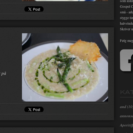
som lede
Gospel C
små - ark
stygge ti
halvstude
Skriver u
Følg meg
t på
KA
and
(10
annons
Aperitif