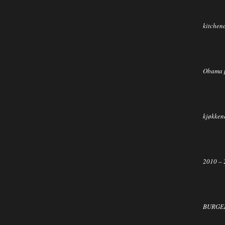
kitchen
Obama 
kjøkkene
2010 – 
BURGER