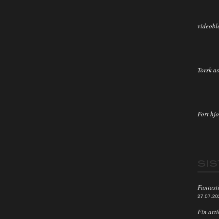
videobl
Torsk as
Fort hjo
SI
Fantasti
27.07.20
Fin arti