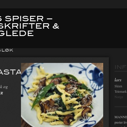
 SPISER –
SKRIFTER &
GLEDE
SLØK
IN
ASTA
lars
øk og
Skien
Telemark
ER
Norge
MANNEN i
puster li