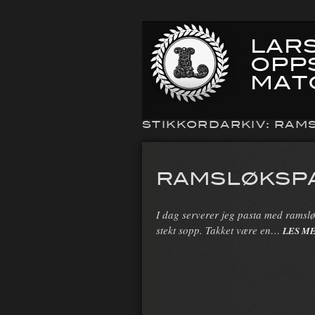
LARS
OPP
MAT
STIKKORDARKIV:
RAM
RAMSLØKSP
I dag serverer jeg pasta med ramsl
stekt sopp. Takket være en…
LES M