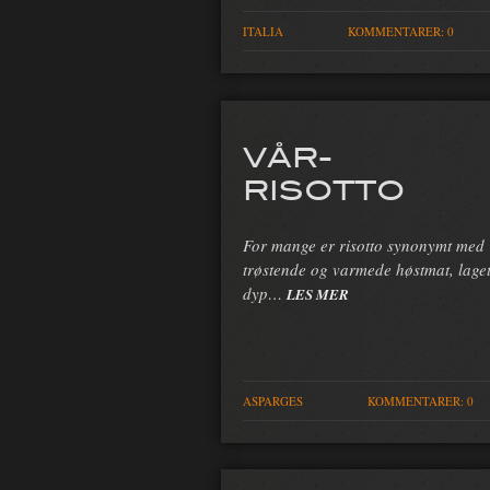
ITALIA
KOMMENTARER: 0
VÅR-
RISOTTO
For mange er risotto synonymt med
trøstende og varmede høstmat, lage
dyp…
LES MER
ASPARGES
KOMMENTARER: 0