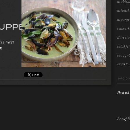
arabisk,
asiatisk
asparge
UPPE
bakverk
Barcel
jeg vært
blåskjel
R
blogg
(
FLERE...
PO
Hest på 
Boeuf 