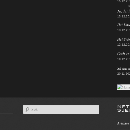
15.12.20
S
Ja, det 
13.12.20
Hei Knut
13.12.20
Hei Står
12.12.20
Godt er d
10.12.20
Så fint 
20.11.20
NET
SJE
Artikler