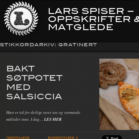
LARS SPISER –
OPPSKRIFTER 
MATGLEDE
STIKKORDARKIV:
GRATINERT
BAKT
SØTPOTET
MED
SALSICCIA
Høst er tid for deilige turer ute og varmende
måltider inne. I dag…
LES MER
GRØNNSAKER
KOMMENTARER: 0