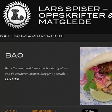
LARS SPISER –
OPPSKRIFTER 
MATGLEDE
KATEGORIARKIV:
RIBBE
BAO
Bao eller «steamed buns» dukker stadig oftere
opp på restaurantmenyer, blogger og sosiale…
LES MER
ASIATISK
KOMMENTARER: 0