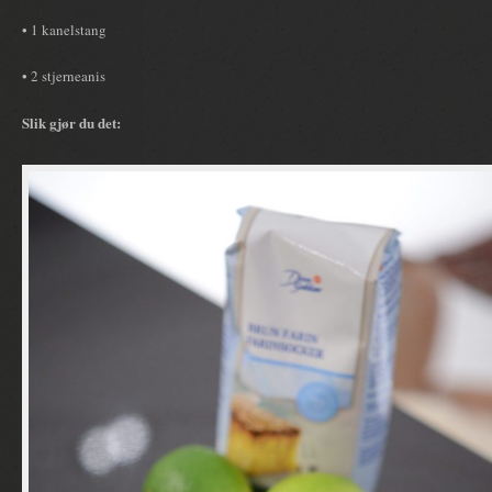
• 1 kanelstang
• 2 stjerneanis
Slik gjør du det: