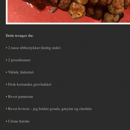
Dette trenger du:
• 2 rause ribbestykker (ferdig stekt)
• 2 pizzabunner
• Vårløk, finkuttet
• Frisk koriander, grovhakket
• Revet parmesan
• Revet hvitost – jeg brukte gouda, gruyère og cheddar
• Crème fraishe