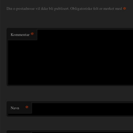
*
Din e-postadresse vil ikke bli publisert.
Obligatoriske felt er merket med
*
Kommentar
*
Navn