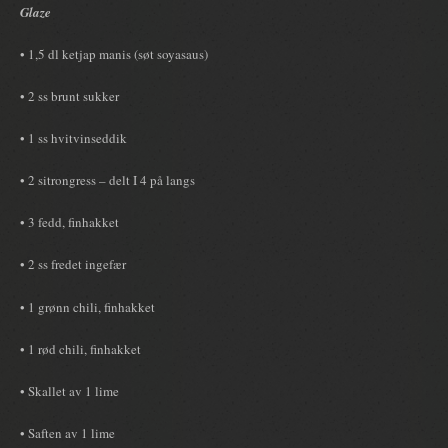
Glaze
• 1,5 dl ketjap manis (søt soyasaus)
• 2 ss brunt sukker
• 1 ss hvitvinseddik
• 2 sitrongress – delt I 4 på langs
• 3 fedd, finhakket
• 2 ss fredet ingefær
• 1 grønn chili, finhakket
• 1 rød chili, finhakket
• Skallet av 1 lime
• Saften av 1 lime