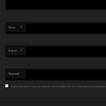
*
Navn
*
E-post
Nettsted
Lagre mitt navn, e-post og nettside i denne nettleseren for neste gang jeg kommentere