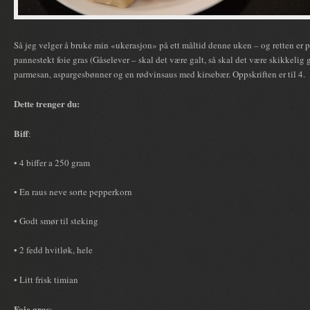
Så jeg velger å bruke min «ukerasjon» på ett måltid denne uken – og retten er pe
pannestekt foie gras (Gåselever – skal det være galt, så skal det være skikkelig
parmesan, aspargesbønner og en rødvinsaus med kirsebær. Oppskriften er til 4.
Dette trenger du:
Biff
:
• 4 biffer a 250 gram
• En raus neve sorte pepperkorn
• Godt smør til steking
• 2 fedd hvitløk, hele
• Litt frisk timian
Foie gras
: