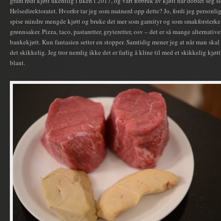
gram rødt kjøtt ukentlig i uken i 2017, og vårt forbruk av kjøtt har doblet seg si
Helsedirektoratet. Hvorfor tar jeg som matnerd opp dette? Jo, fordi jeg personli
spise mindre mengde kjøtt og bruke det mer som garnityr og som smakforsterker 
grønnsaker. Pizza, taco, pastaretter, gryteretter, osv – det er så mange alternativer
bankekjøtt. Kun fantasien setter en stopper. Samtidig mener jeg at når man skal
det skikkelig. Jeg tror nemlig ikke det er farlig å kline til med et skikkelig kjø
blant.