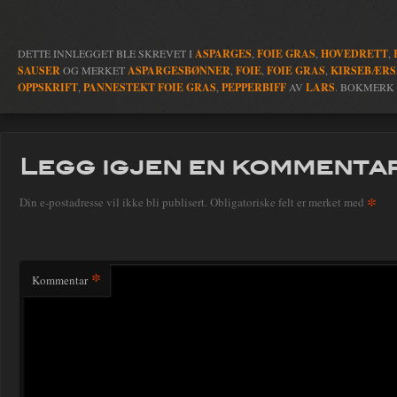
DETTE INNLEGGET BLE SKREVET I
ASPARGES
,
FOIE GRAS
,
HOVEDRETT
,
SAUSER
OG MERKET
ASPARGESBØNNER
,
FOIE
,
FOIE GRAS
,
KIRSEBÆRS
OPPSKRIFT
,
PANNESTEKT FOIE GRAS
,
PEPPERBIFF
AV
LARS
. BOKMERK
Legg igjen en kommenta
*
Din e-postadresse vil ikke bli publisert.
Obligatoriske felt er merket med
*
Kommentar