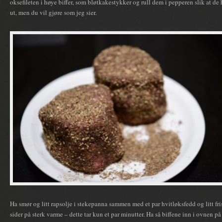
oksefileten i høye biffer, som bløtkakestykker og rull dem i pepperen slik at de he
ut, men du vil gjøre som jeg sier.
Ha smør og litt rapsolje i stekepanna sammen med et par hvitløksfedd og litt fris
sider på sterk varme – dette tar kun et par minutter. Ha så biffene inn i ovnen på