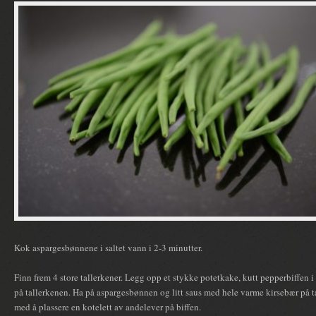
Kok aspargesbønnene i saltet vann i 2-3 minutter.
Finn frem 4 store tallerkener. Legg opp et stykke potetkake, kutt pepperbiffen i
på tallerkenen. Ha på aspargesbønnen og litt saus med hele varme kirsebær på tal
med å plassere en kotelett av andelever på biffen.