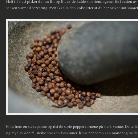
Helt til slutt pisker du inn litt og litt av de kalde smørterningene. Ha i resten a
sausen varm til servering, men ikke la den koke etter at du har pisket inn smøret
Finn frem en stekepanne og rist de sorte pepperkornene på sterk varme. Dette f
og mye av den rå, sterke smaken forsvinner. Knus pepperen i en morter og ha det 