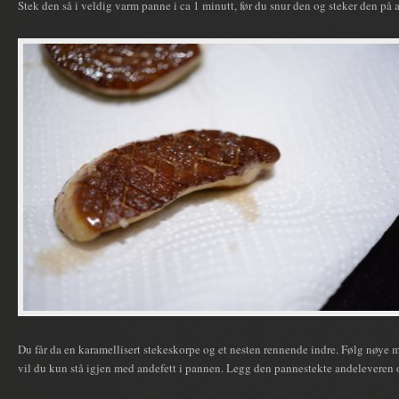
Stek den så i veldig varm panne i ca 1 minutt, før du snur den og steker den på 
Du får da en karamellisert stekeskorpe og et nesten rennende indre. Følg nøye me
vil du kun stå igjen med andefett i pannen. Legg den pannestekte andeleveren 