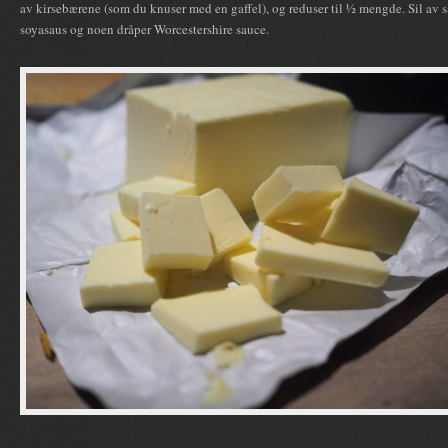
av kirsebærene (som du knuser med en gaffel), og reduser til ½ mengde. Sil av 
soyasaus og noen dråper Worcestershire sauce.