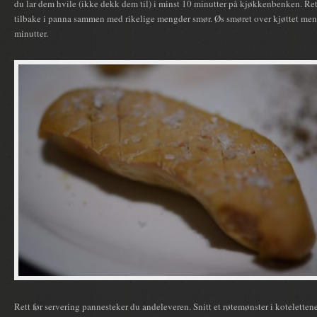
du lar dem hvile (ikke dekk dem til) i minst 10 minutter på kjøkkenbenken. Rett
tilbake i panna sammen med rikelige mengder smør. Øs smøret over kjøttet mens 
minutter.
Rett før servering pannesteker du andeleveren. Snitt et røtemønster i kotelettene