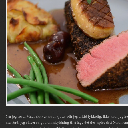
Når jeg ser at Mads skriver «rødt kjøtt» blir jeg alltid lykkelig. Ikke fordi jeg h
mer fordi jeg elsker en god unnskyldning til å lage det (les: spise det) Nordmen