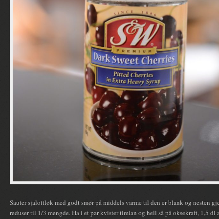
Sauter sjalottløk med godt smør på middels varme til den er blank og nesten g
reduser til 1/3 mengde. Ha i et par kvister timian og hell så på oksekraft, 1,5 d