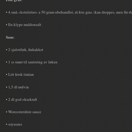
• 4 små «koteletter» a 50 gram ubehandlet, rå foie gras. (kan droppes, men får du
• En klype maldonsalt
Saus
:
• 2 sjalottløk, finhakket
• 1 ss smør til sautering av løken
• Litt fersk timian
• 1,5 dl rødvin
• 2 dl god oksekraft
• Worcestershire sauce
• soyasaus