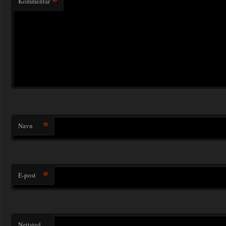
*
Kommentar
*
Navn
*
E-post
Nettsted