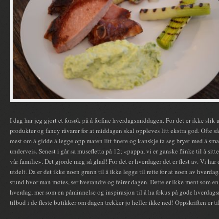
I dag har jeg gjort et forsøk på å forfine hverdagsmiddagen. For det er ikke sli
produkter og fancy råvarer for at middagen skal oppleves litt ekstra god. Ofte så
mest om å gidde å legge opp maten litt finere og kanskje ta seg bryet med å sma
underveis. Senest i går sa musefletta på 12; «pappa, vi er ganske flinke til å si
vår familie». Det gjorde meg så glad! For det er hverdager det er flest av. Vi har
utdelt. Da er det ikke noen grunn til å ikke legge til rette for at noen av hverda
stund hvor man møtes, ser hverandre og feirer dagen. Dette er ikke ment som en 
hverdag, mer som en påminnelse og inspirasjon til å ha fokus på gode hverdagsm
tilbud i de fleste butikker om dagen trekker jo heller ikke ned! Oppskriften er ti