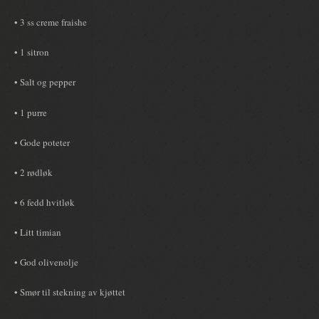
• 3 ss creme fraishe
• 1 sitron
• Salt og pepper
• 1 purre
• Gode poteter
• 2 rødløk
• 6 fedd hvitløk
• Litt timian
• God olivenolje
• Smør til stekning av kjøttet