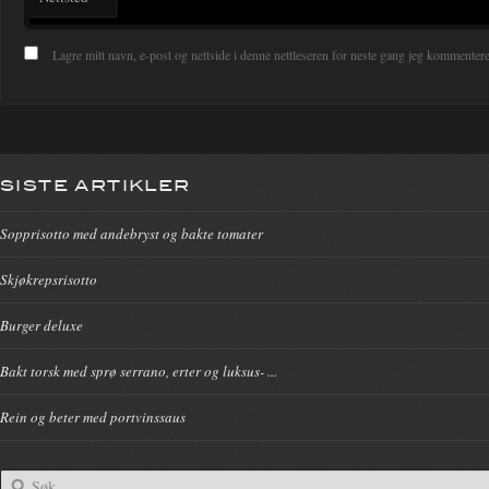
Lagre mitt navn, e-post og nettside i denne nettleseren for neste gang jeg kommentere
SISTE ARTIKLER
Sopprisotto med andebryst og bakte tomater
Skjøkrepsrisotto
Burger deluxe
Bakt torsk med sprø serrano, erter og luksus- ...
Rein og beter med portvinssaus