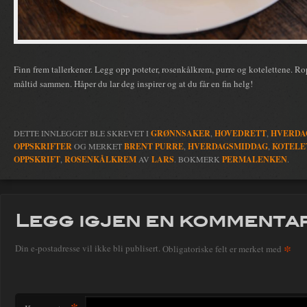
Finn frem tallerkener. Legg opp poteter, rosenkålkrem, purre og kotelettene. Ro
måltid sammen. Håper du lar deg inspirer og at du får en fin helg!
DETTE INNLEGGET BLE SKREVET I
GRØNNSAKER
,
HOVEDRETT
,
HVERDA
OPPSKRIFTER
OG MERKET
BRENT PURRE
,
HVERDAGSMIDDAG
,
KOTELE
OPPSKRIFT
,
ROSENKÅLKREM
AV
LARS
. BOKMERK
PERMALENKEN
.
Legg igjen en kommenta
*
Din e-postadresse vil ikke bli publisert.
Obligatoriske felt er merket med