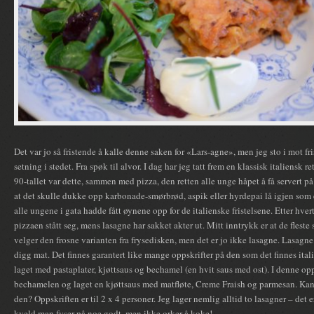
Det var jo så fristende å kalle denne saken for «Lars-agne», men jeg sto i mot fris
setning i stedet. Fra spøk til alvor. I dag har jeg tatt frem en klassisk italiensk r
90-tallet var dette, sammen med pizza, den retten alle unge håpet å få servert p
at det skulle dukke opp karbonade-smørbrød, aspik eller hyrdepai lå igjen som 
alle ungene i gata hadde fått øynene opp for de italienske fristelsene. Etter hver
pizzaen stått seg, mens lasagne har sakket akter ut. Mitt inntrykk er at de flest
velger den frosne varianten fra frysedisken, men det er jo ikke lasagne. Lasagn
digg mat. Det finnes garantert like mange oppskrifter på den som det finnes itali
laget med pastaplater, kjøttsaus og bechamel (en hvit saus med ost). I denne opp
bechamelen og laget en kjøttsaus med matfløte, Creme Fraish og parmesan. Kan
den? Oppskriften er til 2 x 4 personer. Jeg lager nemlig alltid to lasagner – det e
kveld man fyser på noe godt, men ikke orker å koke!