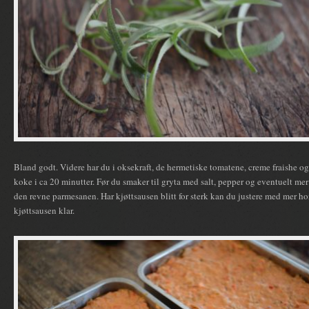
Bland godt. Videre har du i oksekraft, de hermetiske tomatene, creme fraishe og
koke i ca 20 minutter. Før du smaker til gryta med salt, pepper og eventuelt mer 
den revne parmesanen. Har kjøttsausen blitt for sterk kan du justere med mer ho
kjøttsausen klar.