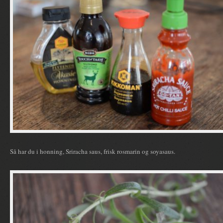
Så har du i honning, Sriracha saus, frisk rosmarin og soyasaus.