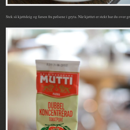
Stek så kjøttdeig og farsen fra pølsene i gryta. Når kjøttet er stekt har du over 