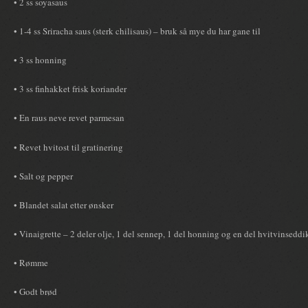
• 2 ss soyasaus
• 1-4 ss Sriracha saus (sterk chilisaus) – bruk så mye du har gane til
• 3 ss honning
• 3 ss finhakket frisk koriander
• En raus neve revet parmesan
• Revet hvitost til gratinering
• Salt og pepper
• Blandet salat etter ønsker
• Vinaigrette – 2 deler olje, 1 del sennep, 1 del honning og en del hvitvinseddi
• Rømme
• Godt brød