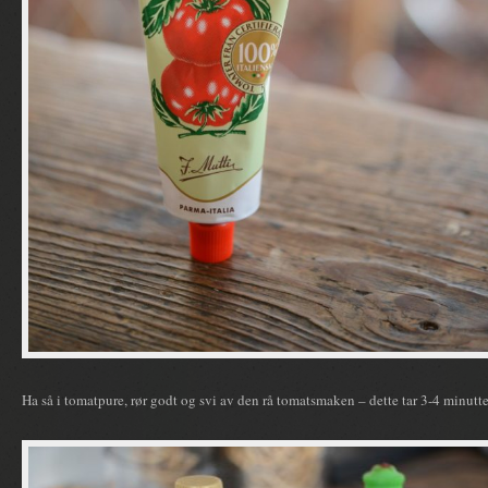
Ha så i tomatpure, rør godt og svi av den rå tomatsmaken – dette tar 3-4 minutte