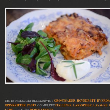
DETTE INNLEGGET BLE SKREVET I
GRØNNSAKER
,
HOVEDRETT
,
HVERDA
OPPSKRIFTER
,
PASTA
OG MERKET
ITALIENSK
,
LARSSPISER
,
LASAGNE
,
LARS
. BOKMERK
PERMALENKEN
.