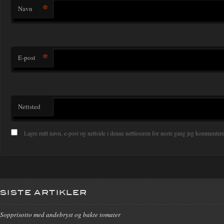
*
Navn
*
E-post
Nettsted
Lagre mitt navn, e-post og nettside i denne nettleseren for neste gang jeg kommentere
SISTE ARTIKLER
Sopprisotto med andebryst og bakte tomater