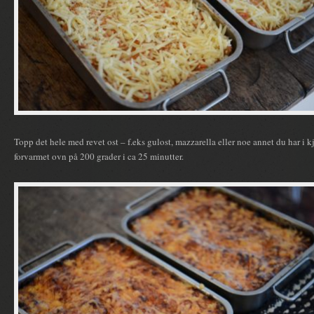
Topp det hele med revet ost – f.eks gulost, mazzarella eller noe annet du har i k
forvarmet ovn på 200 grader i ca 25 minutter.