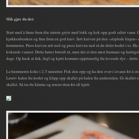
Slik gjør du det:
Start med å finne frem din største gryte med lokk og kok opp godt saltet vann
kjøkkenbenken og finn frem en god kniv. Sett kniven på den «stiplede linjen»
hummeren. Press kniven rett ned og press kniven ned så du deler hodet i to. Ha
kokende vannet. Dette høres brutalt ut, men det er den mest humane og hurtig
dage. Og husk at fisk, fugl og kjøtt kommer opprinnelig fra levende dyr – dette e
La hummeren koke i 2-3 minutter. Fisk den opp og ha den over i isvann for å 
Løsriv halen fra hodet og klipp opp skallet på halen fra undersiden. Gi skallet e
skallet. Så tar du klørne og renser dem for alt kjøtt.