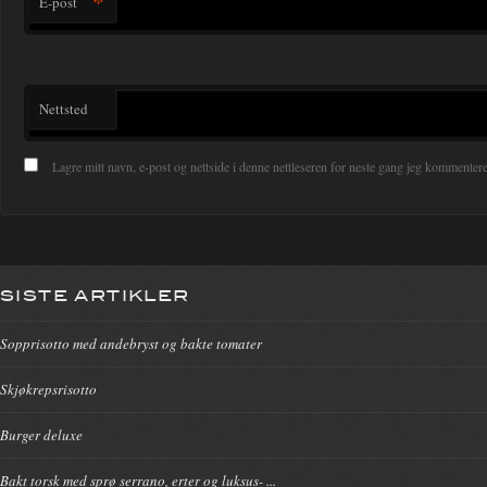
*
E-post
Nettsted
Lagre mitt navn, e-post og nettside i denne nettleseren for neste gang jeg kommentere
SISTE ARTIKLER
Sopprisotto med andebryst og bakte tomater
Skjøkrepsrisotto
Burger deluxe
Bakt torsk med sprø serrano, erter og luksus- ...