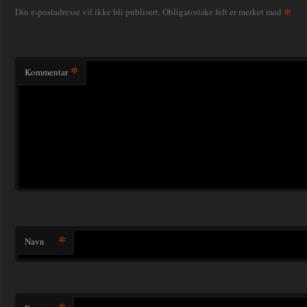
*
Din e-postadresse vil ikke bli publisert.
Obligatoriske felt er merket med
*
Kommentar
*
Navn