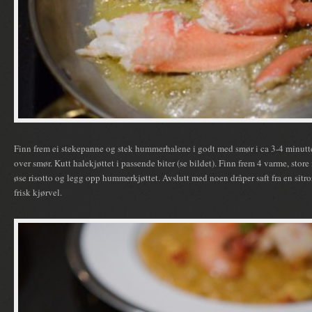
Finn frem ei stekepanne og stek hummerhalene i godt med smør i ca 3-4 minutte
over smør. Kutt halekjøttet i passende biter (se bildet). Finn frem 4 varme, stor
øse risotto og legg opp hummerkjøttet. Avslutt med noen dråper saft fra en sitron
frisk kjørvel.