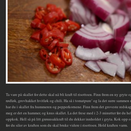
Ta vare på skallet for dette skal nå bli kraft til risottoen. Finn frem en ny gryte og
rødløk, grovhakket hvitløk og chili. Ha så i tomatpure’ og la det surre sammen 
har du i skallet fra hummeren og pepperkornene. Finn frem det groveste redskap
meg er det en hammer, og knus skallet. La det frese med i 2-3 minutter før du hel
oppkok. Hell så på litt grønnsakkraft til du dekker innholdet i gryta. Kok opp o
før du siler av kraften som du skal bruke videre i risottoen. Hold kraften varm.