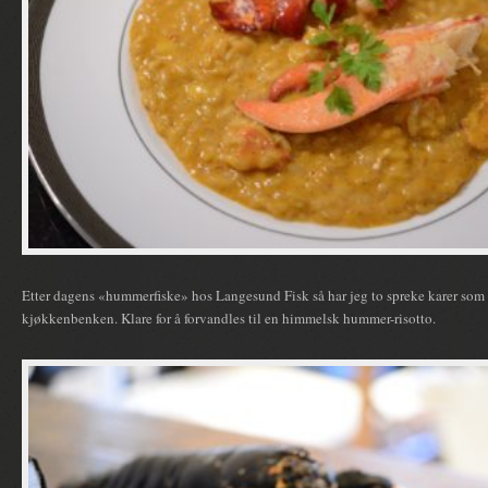
Etter dagens «hummerfiske» hos Langesund Fisk så har jeg to spreke karer som 
kjøkkenbenken. Klare for å forvandles til en himmelsk hummer-risotto.