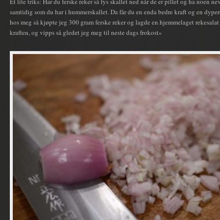
Et lite triks: Har du ferske reker så fys skallet ned når de er pillet og ha noen ne
samtidig som du har i hummerskallet. Da får du en enda bedre kraft og en dype
hos meg så kjøpte jeg 300 gram ferske reker og lagde en hjemmelaget rekesalat
kraften, og vipps så gledet jeg meg til neste dags frokost»