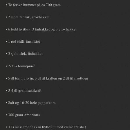
• To ferske hummer på ca 700 gram
• 2 store rødløk, grovhakket
• 6 fedd hvitløk. 3 finhakket og 3 grovhakket
• 1 rød chili, finsnittet
• 3 sjalottløk, finhakket
• 2-3 ss tomatpure’
• 5 dl tørr hvitvin. 3 dl til kraften og 2 dl til risottoen
• 3-4 dl grønnsakskraft
• Salt og 16-20 hele pepperkorn
• 300 gram Arborioris
• 3 ss mascarpone (kan byttes ut med creme fraishe)