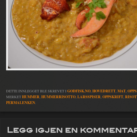
DETTE INNLEGGET BLE SKREVET I
GODFISK.NO
,
HOVEDRETT
,
MAT
,
OPPS
MERKET
HUMMER
,
HUMMERRISOTTO
,
LARSSPISER
,
OPPSKRIFT
,
RISO
PERMALENKEN
.
Legg igjen en kommenta