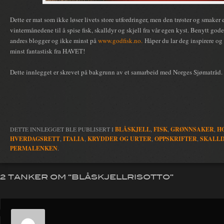
Dette er mat som ikke løser livets store utfordringer, men den trøster og smaker
vintermånedene til å spise fisk, skalldyr og skjell fra vår egen kyst. Benytt god
andres blogger og ikke minst på
www.godfisk.no.
Håper du lar deg inspirere og
minst fantastisk fra HAVET!
Dette innlegget er skrevet på bakgrunn av et samarbeid med Norges Sjømatråd.
DETTE INNLEGGET BLE PUBLISERT I
BLÅSKJELL
,
FISK
,
GRØNNSAKER
,
H
HVERDAGSRETT
,
ITALIA
,
KRYDDER OG URTER
,
OPPSKRIFTER
,
SKALL
PERMALENKEN
.
2 TANKER OM “
BLÅSKJELLRISOTTO
”