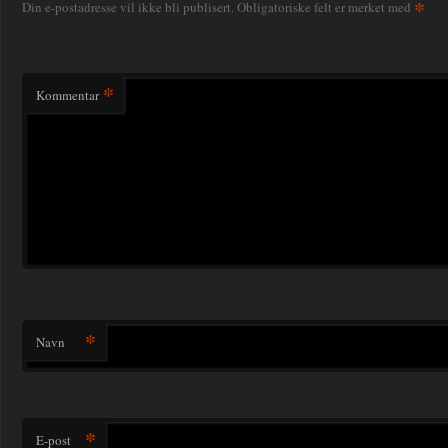
*
Din e-postadresse vil ikke bli publisert.
Obligatoriske felt er merket med
*
Kommentar
*
Navn
*
E-post