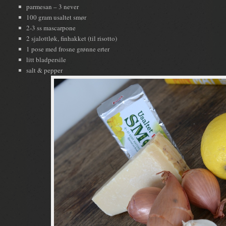
parmesan – 3 never
100 gram usaltet smør
2-3 ss mascarpone
2 sjalottløk, finhakket (til risotto)
1 pose med frosne grønne erter
litt bladpersile
salt & pepper