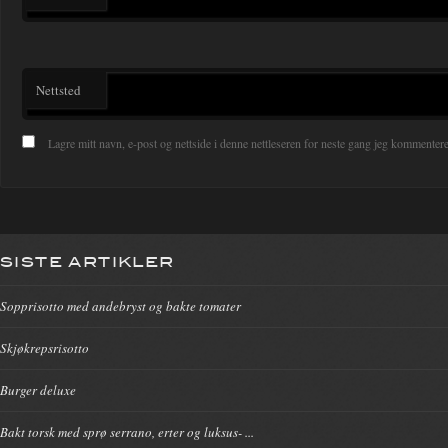
Nettsted
Lagre mitt navn, e-post og nettside i denne nettleseren for neste gang jeg kommentere
SISTE ARTIKLER
Sopprisotto med andebryst og bakte tomater
Skjøkrepsrisotto
Burger deluxe
Bakt torsk med sprø serrano, erter og luksus- ...