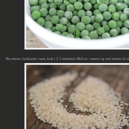
Ha ertene i kokende vann, kok i 2-3 minutter. Hell av vannet og sett ertene til s