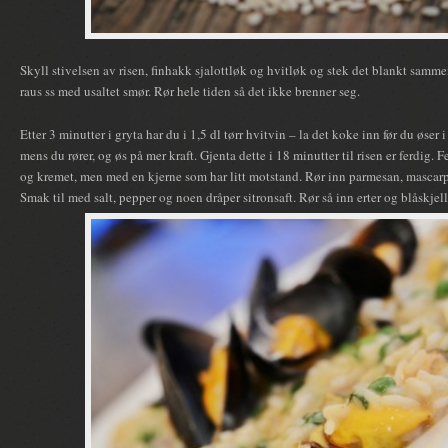
Skyll stivelsen av risen, finhakk sjalottløk og hvitløk og stek det blankt sa
raus ss med usaltet smør. Rør hele tiden så det ikke brenner seg.
Etter 3 minutter i gryta har du i 1,5 dl tørr hvitvin – la det koke inn før du øser 
mens du rører, og øs på mer kraft. Gjenta dette i 18 minutter til risen er ferdig
og kremet, men med en kjerne som har litt motstand. Rør inn parmesan, mascar
Smak til med salt, pepper og noen dråper sitronsaft. Rør så inn erter og blåskjell