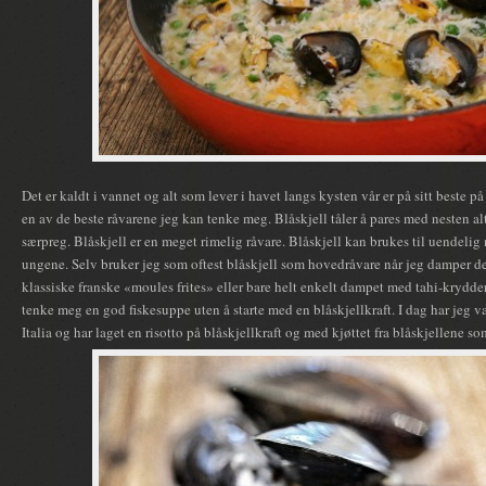
Det er kaldt i vannet og alt som lever i havet langs kysten vår er på sitt beste på
en av de beste råvarene jeg kan tenke meg. Blåskjell tåler å pares med nesten alt
særpreg. Blåskjell er en meget rimelig råvare. Blåskjell kan brukes til uendelig
ungene. Selv bruker jeg som oftest blåskjell som hovedråvare når jeg damper d
klassiske franske «moules frites» eller bare helt enkelt dampet med tahi-krydder
tenke meg en god fiskesuppe uten å starte med en blåskjellkraft. I dag har jeg va
Italia og har laget en risotto på blåskjellkraft og med kjøttet fra blåskjellene so