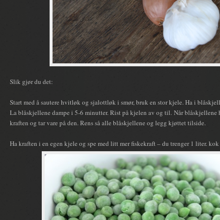
Slik gjør du det:
Start med å sautere hvitløk og sjalottløk i smør, bruk en stor kjele. Ha i blåskje
La blåskjellene dampe i 5-6 minutter. Rist på kjelen av og til. Når blåskjellene 
kraften og tar vare på den. Rens så alle blåskjellene og legg kjøttet tilside.
Ha kraften i en egen kjele og spe med litt mer fiskekraft – du trenger 1 liter. k