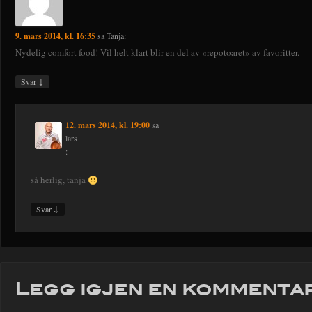
9. mars 2014, kl. 16:35
sa
Tanja
:
Nydelig comfort food! Vil helt klart blir en del av «repotoaret» av favoritter.
↓
Svar
12. mars 2014, kl. 19:00
sa
lars
:
så herlig, tanja
↓
Svar
Legg igjen en kommenta