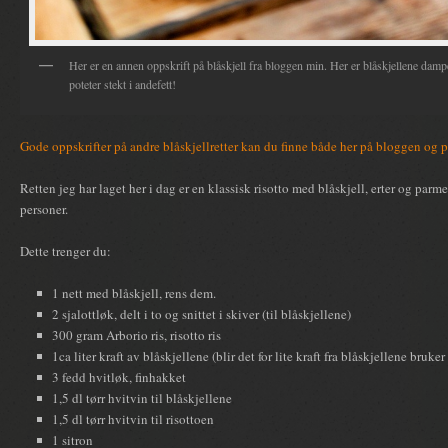
Her er en annen oppskrift på blåskjell fra bloggen min. Her er blåskjellene damp
poteter stekt i andefett!
Gode oppskrifter på andre blåskjellretter kan du finne både her på bloggen og
Retten jeg har laget her i dag er en klassisk risotto med blåskjell, erter og parme
personer.
Dette trenger du:
1 nett med blåskjell, rens dem.
2 sjalottløk, delt i to og snittet i skiver (til blåskjellene)
300 gram Arborio ris, risotto ris
1ca liter kraft av blåskjellene (blir det for lite kraft fra blåskjellene bruker
3 fedd hvitløk, finhakket
1,5 dl tørr hvitvin til blåskjellene
1,5 dl tørr hvitvin til risottoen
1 sitron