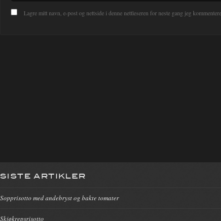
Lagre mitt navn, e-post og nettside i denne nettleseren for neste gang jeg kommentere
SISTE ARTIKLER
Sopprisotto med andebryst og bakte tomater
Skjøkrepsrisotto