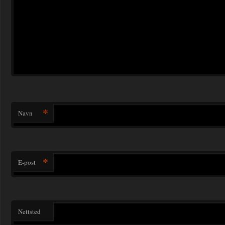
*
Navn
*
E-post
Nettsted