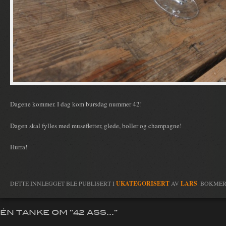
Dagene kommer. I dag kom bursdag nummer 42!
Dagen skal fylles med musefletter, glede, boller og champagne!
Hurra!
DETTE INNLEGGET BLE PUBLISERT I
UKATEGORISERT
AV
LARS
. BOKME
ÉN TANKE OM “
42 ASS…
”