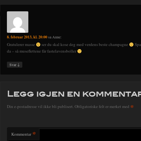
8. februar 2013, kl. 20:00
sa
Anne
:
Gratulerer masse
ser du skal kose deg med verdens beste champagne
Spar
da – så museflettene får fastelavensboller
↓
Svar
Legg igjen en kommenta
*
Din e-postadresse vil ikke bli publisert.
Obligatoriske felt er merket med
*
Kommentar