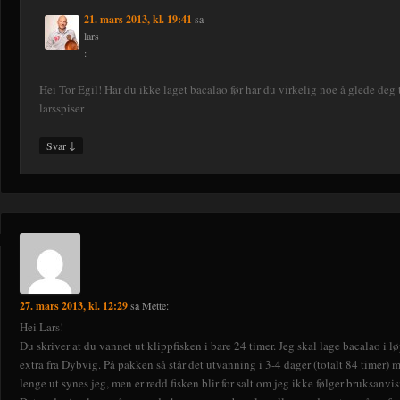
21. mars 2013, kl. 19:41
sa
lars
:
Hei Tor Egil! Har du ikke laget bacalao før har du virkelig noe å glede deg 
larsspiser
↓
Svar
27. mars 2013, kl. 12:29
sa
Mette
:
Hei Lars!
Du skriver at du vannet ut klippfisken i bare 24 timer. Jeg skal lage bacalao i l
extra fra Dybvig. På pakken så står det utvanning i 3-4 dager (totalt 84 timer) 
lenge ut synes jeg, men er redd fisken blir for salt om jeg ikke følger bruksanvi