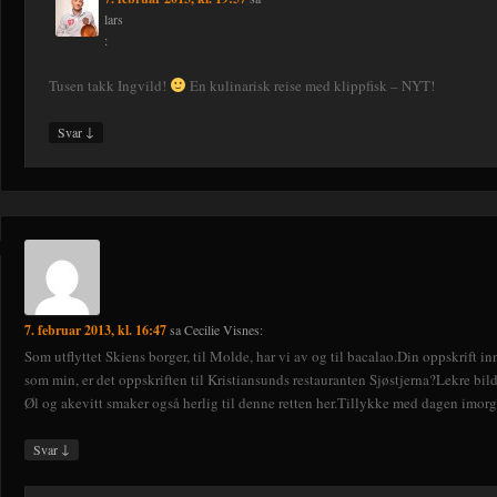
lars
:
Tusen takk Ingvild!
En kulinarisk reise med klippfisk – NYT!
↓
Svar
7. februar 2013, kl. 16:47
sa
Cecilie Visnes
:
Som utflyttet Skiens borger, til Molde, har vi av og til bacalao.Din oppskrift 
som min, er det oppskriften til Kristiansunds restauranten Sjøstjerna?Lekre bilde
Øl og akevitt smaker også herlig til denne retten her.Tillykke med dagen imorg
↓
Svar