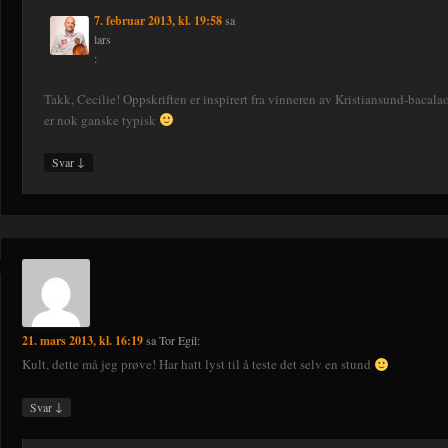
7. februar 2013, kl. 19:58
sa
lars
:
Takk, Cecilie! Oppskriften er inspirert fra vinneren av Kristiansund-bacal
er nok ganske typisk
↓
Svar
21. mars 2013, kl. 16:19
sa
Tor Egil
:
Kult, dette må jeg prøve! Har hatt lyst til å teste det selv en stund
↓
Svar