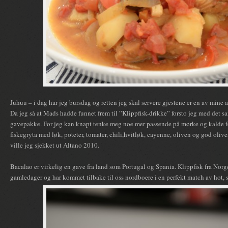
Juhuu – i dag har jeg bursdag og retten jeg skal servere gjestene er en av mine a
Da jeg så at Mads hadde funnet frem til ”Klippfisk-drikke” forsto jeg med det 
gavepakke. For jeg kan knapt tenke meg noe mer passende på mørke og kalde f
fiskegryta med løk, poteter, tomater, chili,hvitløk, cayenne, oliven og god oliven
ville jeg sjekket ut Altano 2010.
Bacalao er virkelig en gave fra land som Portugal og Spania. Klippfisk fra Norge
gamledager og har kommet tilbake til oss nordboere i en perfekt match av hot, 