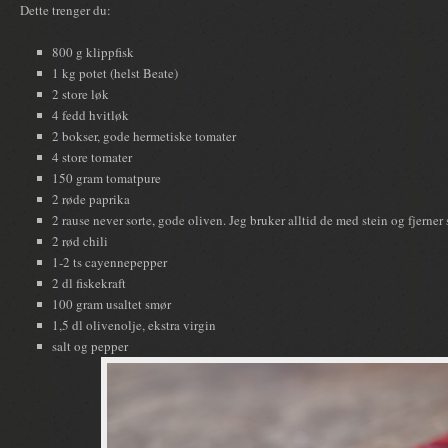
Dette trenger du:
800 g klippfisk
1 kg potet (helst Beate)
2 store løk
4 fedd hvitløk
2 bokser, gode hermetiske tomater
4 store tomater
150 gram tomatpure
2 røde paprika
2 rause never sorte, gode oliven. Jeg bruker alltid de med stein og fjerner 
2 rød chili
1-2 ts cayennepepper
2 dl fiskekraft
100 gram usaltet smør
1,5 dl olivenolje, ekstra virgin
salt og pepper