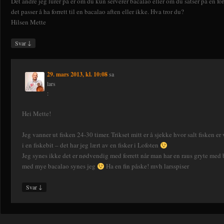
Det andre jeg lurer på er om du kun serverer bacalao eller om du satser på en fo
det passer å ha forrett til en bacalao aften eller ikke. Hva tror du?
Hilsen Mette
↓
Svar
29. mars 2013, kl. 10:08
sa
lars
:
Hei Mette!
Jeg vanner ut fisken 24-30 timer. Trikset mitt er å sjekke hvor salt fisken e
i en fiskebit – det har jeg lært av en fisker i Lofoten
Jeg synes ikke det er nødvendig med forrett når man har en raus gryte med
med mye bacalao synes jeg
Ha en fin påske! mvh larsspiser
↓
Svar