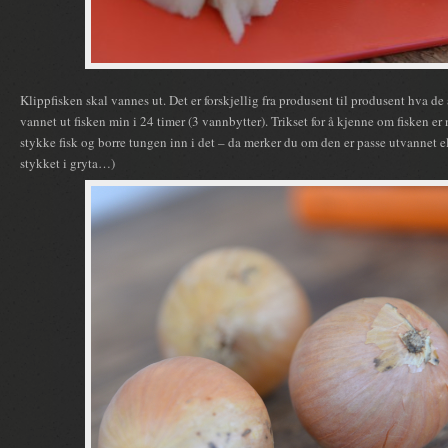
Klippfisken skal vannes ut. Det er forskjellig fra produsent til produsent hva de a
vannet ut fisken min i 24 timer (3 vannbytter). Trikset for å kjenne om fisken er n
stykke fisk og borre tungen inn i det – da merker du om den er passe utvannet elle
stykket i gryta…)