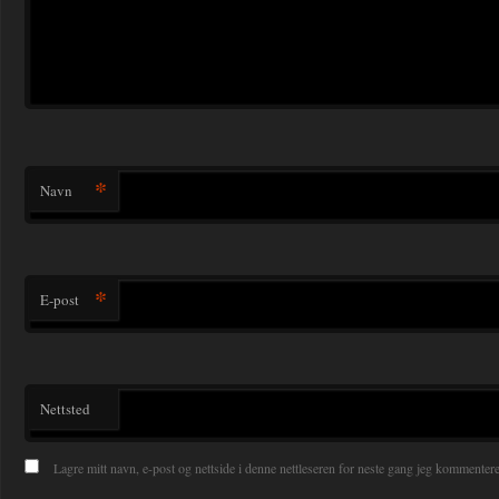
*
Navn
*
E-post
Nettsted
Lagre mitt navn, e-post og nettside i denne nettleseren for neste gang jeg kommentere