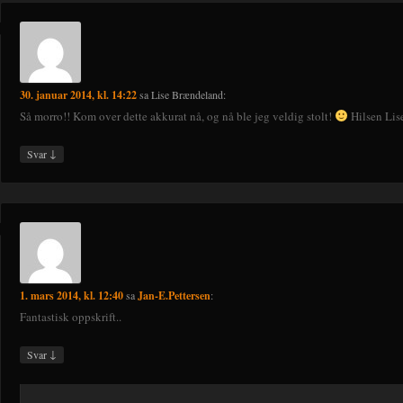
30. januar 2014, kl. 14:22
sa
Lise Brændeland
:
Så morro!! Kom over dette akkurat nå, og nå ble jeg veldig stolt!
Hilsen Lis
↓
Svar
1. mars 2014, kl. 12:40
sa
Jan-E.Pettersen
:
Fantastisk oppskrift..
↓
Svar