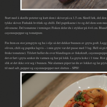
Start med å skrelle poteter og kutt dem i skiver på ca 1,5 cm. Skrell løk, del den
tykke skiver. Finhakk hvitløk og chilli. Del paprikaene i to og del dem som med
olivenene. Del tomatene i terninger. Fisken deler du i stykker på 4×4 cm. Bland
cayennepepper og tomatpure.
Fin frem en stor jerngryte og ha i olje så det dekker bunnen av gryta godt. Legg s
oliven, chili og paprika lagvis – i min gryte var det passe med 3 lag. Hell så på
friske tomatene). Tilslutt heller du over blandingen av fiskekraft, cayennepep
det er fart i gryta senker du varmen og har på lokk. La gryta koke i 1 time. Ri
slik at det ikke svir seg i bunnen. Når alarmen piper tar du av lokket og lar gryt
til med salt, pepper og cayennepepper mot slutten – SPIS!