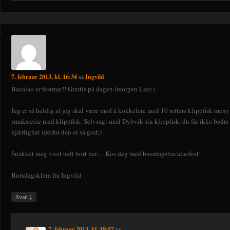
7. februar 2013, kl. 16:34
sa
Ingvild
:
Bacalao er festmat!! Grattis på dagen imorgen Lars:)
Jeg er så heldig at jeg skal være med å kokkelere med 10 retters klippfisk meny
smaksreise med klippfisk. Selvsagt med Dybvik sin klippfisk, du får ikke bedre
kjærlighet (derfor den er så god;)
Snakket meg visst helt bort her… Kos deg med busrdagsbacalaofest!!
Bursdagsklem fra Ingvild
↓
Svar
7. februar 2013, kl. 19:57
sa