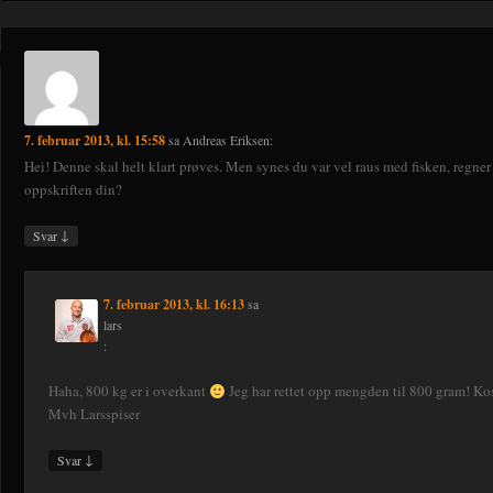
7. februar 2013, kl. 15:58
sa
Andreas Eriksen
:
Hei! Denne skal helt klart prøves. Men synes du var vel raus med fisken, regner
oppskriften din?
↓
Svar
7. februar 2013, kl. 16:13
sa
lars
:
Haha, 800 kg er i overkant
Jeg har rettet opp mengden til 800 gram! Ko
Mvh Larsspiser
↓
Svar