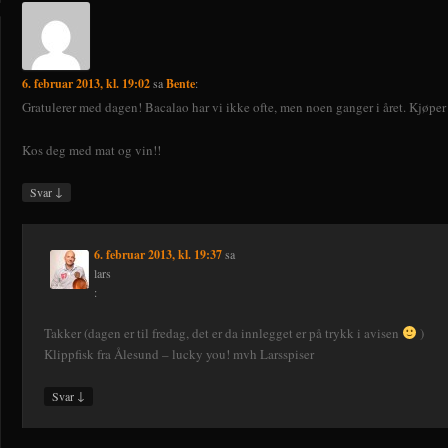
6. februar 2013, kl. 19:02
sa
Bente
:
Gratulerer med dagen! Bacalao har vi ikke ofte, men noen ganger i året. Kjøper 
Kos deg med mat og vin!!
↓
Svar
6. februar 2013, kl. 19:37
sa
lars
:
Takker (dagen er til fredag, det er da innlegget er på trykk i avisen
)
Klippfisk fra Ålesund – lucky you! mvh Larsspiser
↓
Svar