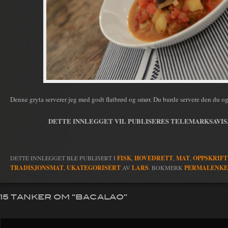
Denne gryta serverer jeg med godt flatbrød og smør. Du burde servere den du og
DETTE INNLEGGET VIL PUBLISERES TELEMARKSAVISA (
DETTE INNLEGGET BLE PUBLISERT I
FISK
,
HOVEDRETT
,
MAT
,
OPPSKRIF
TRADISJONSMAT
,
UKATEGORISERT
AV
LARS
. BOKMERK
PERMALENK
15 TANKER OM “
BACALAO
”