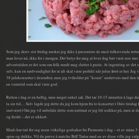
Som jeg skrev sist fredag ønsker jeg ikke å presentere de mest tidkrevende retter
man lever nå, ikke for i morgen. Det betyr for meg at hver dag bør være noe mer 
adventstiden er det som om folk rundt meg slutter å puste. At ingenting av det s
selv, kun en nødvendighet for at alt skal være perfekt når julen først er her. Jeg ve
38 julekonserter i desember, men jeg tviholder på ”kosen” underveis med den tro
en ventetid som skal være god.
Retten i dag er en heftig, men meget enkel sak. Det tar 10-15 minutter å lage d
ta sin tid… Selv lagde jeg dette da jeg kom hjem fra to konserter i Oslo tirsdag 
snøværet) Om jeg vil anbefale dette som nattmat er jeg litt usikker på, men at d
og fresht – det er sikkert.
Mads har tatt for seg noen virkelige godsaker fra Piemonte i dag – et av mine 3 v
spise og drikke. Vil du prøve å matche Biff Tartar med en av disse ville jeg val