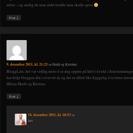
retter – og særlig de man aldri trodde man skulle spise
↓
Svar
9. desember 2011, kl. 21:23
sa
Heidi og Kristine
:
BloggLars, det var veldig moro å se deg opptre på Idol i kveld:) Julestemningen
har fulgt bloggen din i over ett år, og det er alltid like hyggelig å ta turen in
Hilsen Heidi og Kristine
↓
Svar
14. desember 2011, kl. 18:53
sa
lars
: