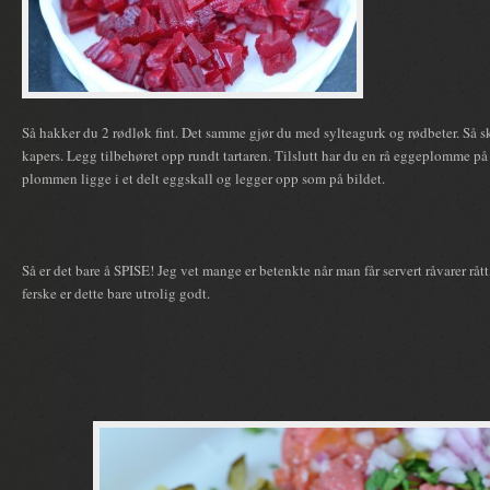
Så hakker du 2 rødløk fint. Det samme gjør du med sylteagurk og rødbeter. Så sk
kapers. Legg tilbehøret opp rundt tartaren. Tilslutt har du en rå eggeplomme på h
plommen ligge i et delt eggskall og legger opp som på bildet.
Så er det bare å SPISE! Jeg vet mange er betenkte når man får servert råvarer råt
ferske er dette bare utrolig godt.