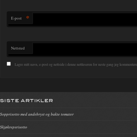
*
E-post
Nettsted
Lagre mitt navn, e-post og nettside i denne nettleseren for neste gang jeg kommentere
SISTE ARTIKLER
Sopprisotto med andebryst og bakte tomater
Skjøkrepsrisotto