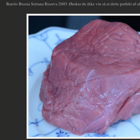
Barolo Bussia Sottana Riserva 2005. Ønsker du ikke vin så er dette perfekt øl e