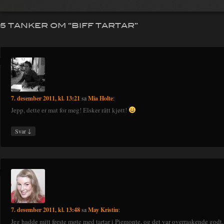
5 TANKER OM “
BIFF TARTAR
”
7. desember 2011, kl. 13:21
sa
Mia Holte
:
Jepp, dette er mat for meg! Elsker rått kjøtt!
↓
Svar
7. desember 2011, kl. 13:48
sa
May Kristin
:
Jeg hadde mitt første møte med tartar i Piemonte, og det var overraskende godt.