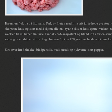
Ha en ren fjøl, ha på litt vann. Tørk av fileten med litt sprit for å drepe eventuel
skarpeste kniv og start med å skjære fileten i tynne skiver, kutt kjøttet videre i 
øvelsen til du har en fin farse. Finhakk 5-6 ansjosfilet og bland inn i farsen sa
saus og noen dråper sitron. Lag ”burgere” på ca 170 gram og ha dem på rene kal
Strø over litt finhakket bladpersille, maldonsalt og nykvernet sort pepper.