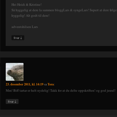
Hei Heidi & Kristine!
Så hyggelig at dere la sammen bloggLars & syngeLars! Supert at dere følge
hyggelig! Alt godt til dere!
adventshilsen Lars
↓
Svar
23. desember 2011, kl. 14:19
sa
Tora
:
Mm! Biff tartar er helt nydelig! Takk for at du delte oppskriften! og god juuul!
↓
Svar