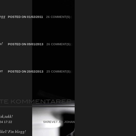
ogg
POSTED ON 01/02/2011
26 COMMENT(S)
|
s!
POSTED ON 09/01/2013
26 COMMENT(S)
|
rt
POSTED ON 20/02/2013
25 COMMENT(S)
|
STE KOMMENTARER
sk,takk!
24 17:22
SKREVET AV:
JOHAN
kkel! Fin blogg!