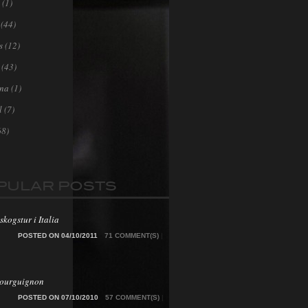
(1)
(44)
s
(12)
(43)
ona
(1)
l
(7)
68)
PULAR POSTS
skogstur i Italia
POSTED ON 04/10/2011
71 COMMENT(S)
|
Bourguignon
POSTED ON 07/10/2010
57 COMMENT(S)
|