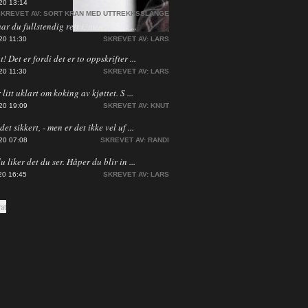
20 13:14
KREVET AV:
SORT KRAN MED UTTREKKSSLANGE
har du fullstendig rett i, men jeg ha ...
20 11:30
SKREVET AV:
LARS
! Det er fordi det er to oppskrifter ...
20 11:30
SKREVET AV:
LARS
 litt uklart om koking av kjøttet. S ...
20 19:09
SKREVET AV:
KNUT
et sikkert, - men er det ikke vel uf ...
20 07:08
SKREVET AV:
RANDI
du liker det du ser. Håper du blir in ...
20 16:45
SKREVET AV:
LARS