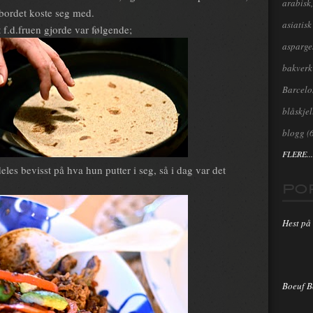
arabisk,
 bordet koste seg med.
asiatisk
f.d.fruen gjorde var følgende;
asparge
bakverk
Barcel
blåskjel
blogg
(
FLERE...
eles bevisst på hva hun putter i seg, så i dag var det
PO
Hest på 
Boeuf 