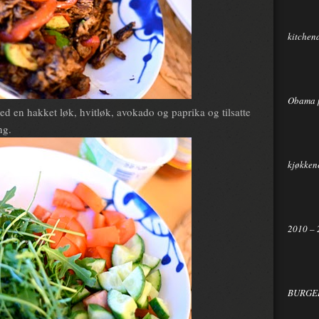
kitchen
Obama 
d en hakket løk, hvitløk, avokado og paprika og tilsatte
ng.
kjøkkene
2010 – 
BURGER