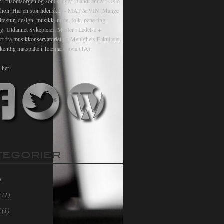
r i rusomsorgen og som sanger, blandt annet i Oslo
hoir. Har en stor lidenskap - MAT & VIN. Mange
itektur, design, musikk, mote, folk, pene ting,
ng. Utdannet Sykepleier, Master i Ledelse +
rt fra musikkonservatoriet og Menighets Fakultetet.
kentlig matspalte i Telemarksavia (TA).
 her:
TEGORIER
)
e
(1)
f
(1)