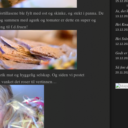
15.12.20
S
Ja, det 
ortillasene ble fylt med ost og skinke, og stekt i panna. De
13.12.20
 og sammen med agurk og tomater er dette en super og
Hei Knut
g til f.d.fruen!
13.12.20
Hei Står
12.12.20
Godt er d
10.12.20
Så fint 
20.11.20
srik mat og hyggelig selskap. Og siden vi postet
vanket det roser til vertinnen…