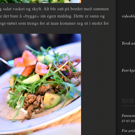
g salat vasket og skylt. Alt ble satt på bordet med sammen
ar det bare å «bygge» sin egen middag. Dette er sunn og
videobl
rgi-støtet som trengs for at man kommer seg ut i stedet for
Torsk as
Fort hjo
SI
Fantasti
27.07.20
Fin arti