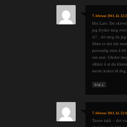
7. februar 2011, kl. 22:
Hei Lars. Du skrive
jeg fryder meg over 
si?…lei meg da jeg 
Sånn er det når man
personlig uten å bl
om mat. Gleder meg 
sikker å at du klare
meste koker til deg
↓
Svar
7. februar 2011, kl. 22:
Tusen takk – det v
skal det nok bbli o