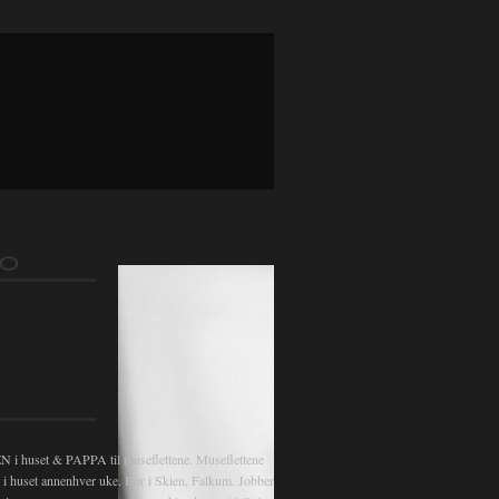
gsnavigasjon
FO
 huset & PAPPA til museflettene. Museflettene
v i huset annenhver uke. Bor i Skien, Falkum. Jobber