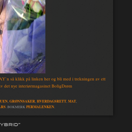
`n så klikk på linken her og bli med i trekningen av ett
v det nye interiørmagasinet BoligDrøm
RUEN
,
GRØNNSAKER
,
HVERDAGSRETT
,
MAT
,
ARS
. BOKMERK
PERMALENKEN
.
YBRID
”