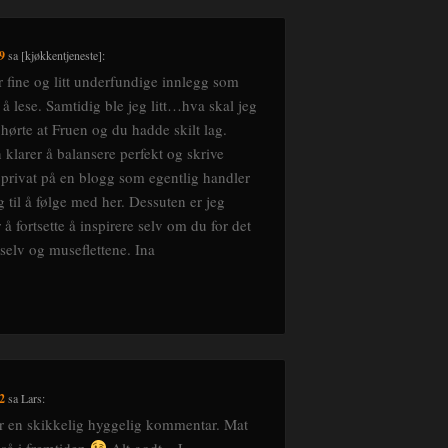
29
sa
[kjøkkentjeneste]
:
r fine og litt underfundige innlegg som
å lese. Samtidig ble jeg litt…hva skal jeg
hørte at Fruen og du hadde skilt lag.
 klarer å balansere perfekt og skrive
i privat på en blogg som egentlig handler
til å følge med her. Dessuten er jeg
r å fortsette å inspirere selv om du for det
 selv og museflettene. Ina
42
sa
Lars
:
ar en skikkelig hyggelig kommentar. Mat
gså i fremtiden
Alt godt – L