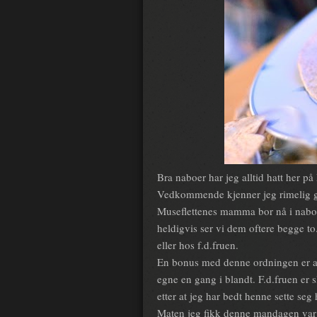
Bra naboer har jeg alltid hatt her p
Vedkommende kjenner jeg rimelig god
Museflettenes mamma bor nå i nabo
heldigvis ser vi dem oftere begge t
eller hos f.d.fruen.
En bonus med denne ordningen er at j
egne en gang i blandt. F.d.fruen er s
etter at jeg har bedt henne sette se
Maten jeg fikk denne mandagen var e