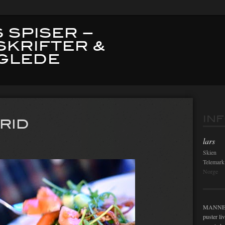
 SPISER –
SKRIFTER &
GLEDE
Innleg
IN
RID
lars
Skien
Telemark
Norge
MANNEN i
puster li