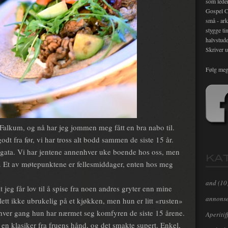
som lede
Gospel C
små - ark
stygge ti
halvstude
Skriver u
Følg meg
å Falkum, og nå har jeg jommen meg fått en bra nabo til.
t fra før, vi har tross alt bodd sammen de siste 15 år.
gata. Vi har jentene annenhver uke boende hos oss, men
KA
o. Et av møtepunktene er fellesmiddager, enten hos meg
and
(10
eg får lov til å spise fra noen andres gryter enn mine
annons
lett ikke ubrukelig på et kjøkken, men hun er litt «rusten»
g hver gang hun har nærmet seg komfyren de siste 15 årene.
Aperitif
n klasiker fra fruens hånd, og det smakte supert. Enkel,