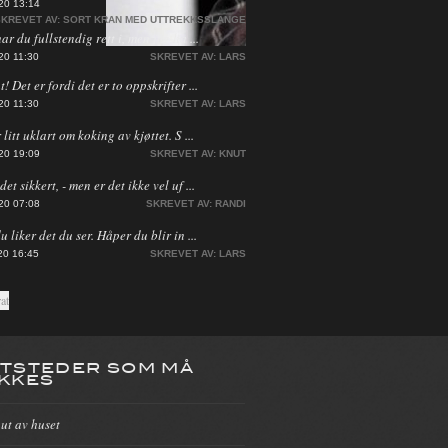
20 13:14
KREVET AV:
SORT KRAN MED UTTREKKSSLANGE
har du fullstendig rett i, men jeg ha ...
20 11:30
SKREVET AV:
LARS
! Det er fordi det er to oppskrifter ...
20 11:30
SKREVET AV:
LARS
 litt uklart om koking av kjøttet. S ...
20 19:09
SKREVET AV:
KNUT
et sikkert, - men er det ikke vel uf ...
20 07:08
SKREVET AV:
RANDI
du liker det du ser. Håper du blir in ...
20 16:45
SKREVET AV:
LARS
TSTEDER SOM MÅ
KKES
 ut av huset