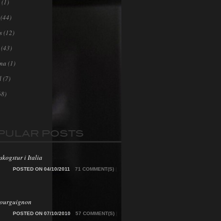
(1)
(44)
s
(12)
(43)
ona
(1)
l
(7)
68)
PULAR POSTS
skogstur i Italia
POSTED ON 04/10/2011
71 COMMENT(S)
|
Bourguignon
POSTED ON 07/10/2010
57 COMMENT(S)
|