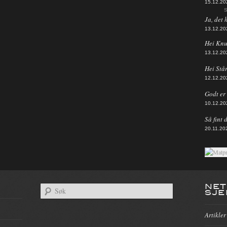
15.12.20
S
Ja, det 
13.12.20
Hei Knut
13.12.20
Hei Står
12.12.20
Godt er d
10.12.20
Så fint 
20.11.20
NET
SJE
Artikler