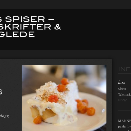
 SPISER –
SKRIFTER &
GLEDE
O
IN
lars
S
Skien
Telemark
Norge
blogg
MANNEN i
puster li