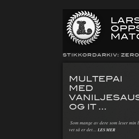
LARS
OPP
MAT
STIKKORDARKIV:
ZER
MULTEPAI
MED
VANILJESAU
OG IT ...
Som mange av dere som leser min 
vet så er det…
LES MER