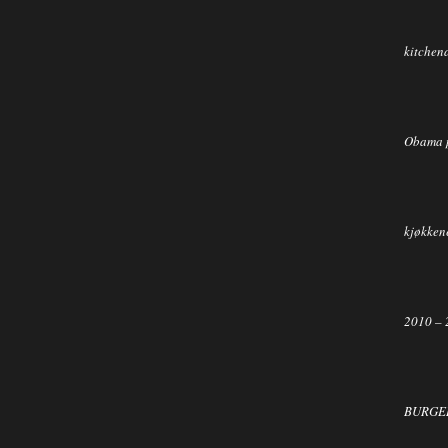
kitchen
Obama 
kjøkkene
2010 – 
BURGER