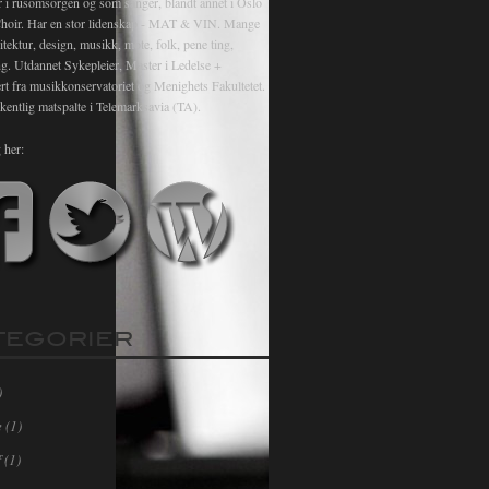
r i rusomsorgen og som sanger, blandt annet i Oslo
hoir. Har en stor lidenskap - MAT & VIN. Mange
itektur, design, musikk, mote, folk, pene ting,
ng. Utdannet Sykepleier, Master i Ledelse +
rt fra musikkonservatoriet og Menighets Fakultetet.
kentlig matspalte i Telemarksavia (TA).
 her:
TEGORIER
)
e
(1)
f
(1)