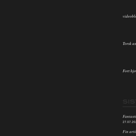
videobl
Torsk as
Fort hjo
SI
Fantasti
27.07.20
Fin arti