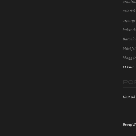
arabisk,
asiatisk
asparge
bakverk
Barcel
blåskjel
blogg
(
FLERE...
PO
Hest på 
Boeuf 