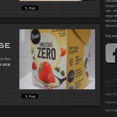
som lede
Gospel C
små - ark
stygge ti
halvstude
Skriver u
Følg meg
SE
aer har
S MER
KA
and
(10
annons
Aperitif