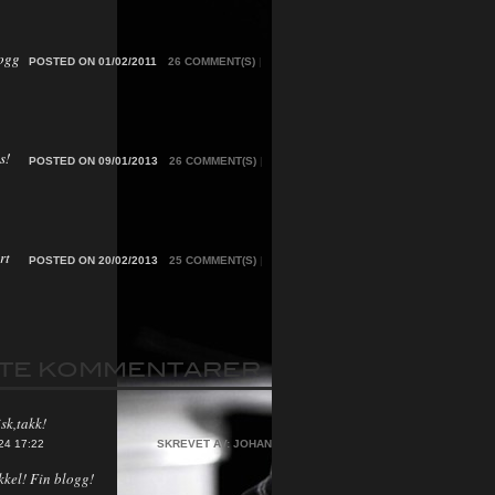
ogg
POSTED ON 01/02/2011
26 COMMENT(S)
|
s!
POSTED ON 09/01/2013
26 COMMENT(S)
|
rt
POSTED ON 20/02/2013
25 COMMENT(S)
|
STE KOMMENTARER
sk,takk!
24 17:22
SKREVET AV:
JOHAN
kkel! Fin blogg!