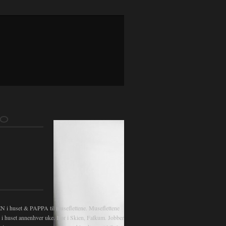
FO
 huset & PAPPA til museflettene. Museflettene
v i huset annenhver uke. Bor i Skien, Falkum. Jobber