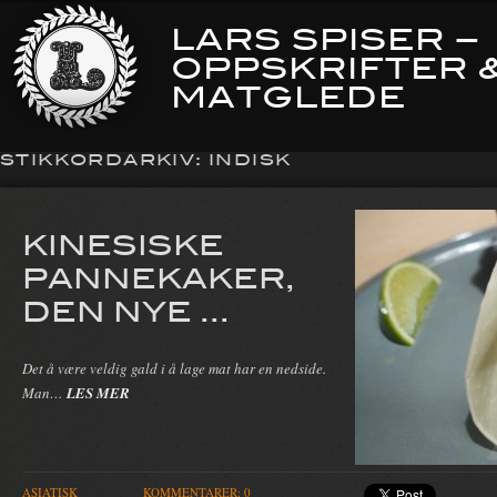
LARS SPISER –
OPPSKRIFTER 
MATGLEDE
STIKKORDARKIV:
INDISK
KINESISKE
PANNEKAKER,
DEN NYE ...
Det å være veldig gald i å lage mat har en nedside.
Man…
LES MER
ASIATISK
KOMMENTARER: 0