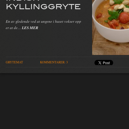
KYLLINGGRYTE
En av gledende ved at ungene i huset vokser opp
er at de…
LES MER
GRYTEMAT
KOMMENTARER: 3