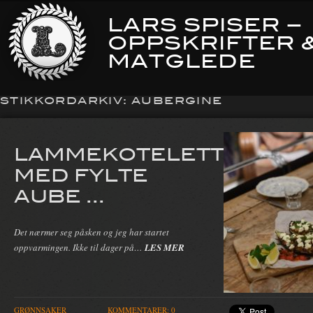
LARS SPISER –
OPPSKRIFTER 
MATGLEDE
STIKKORDARKIV:
AUBERGINE
LAMMEKOTELETTER
MED FYLTE
AUBE ...
Det nærmer seg påsken og jeg har startet
oppvarmingen. Ikke til dager på…
LES MER
GRØNNSAKER
KOMMENTARER: 0