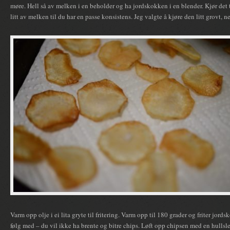
møre. Hell så av melken i en beholder og ha jordskokken i en blender. Kjør det
litt av melken til du har en passe konsistens. Jeg valgte å kjøre den litt grovt, 
Varm opp olje i ei lita gryte til fritering. Varm opp til 180 grader og friter jords
følg med – du vil ikke ha brente og bitre chips. Løft opp chipsen med en hullsl