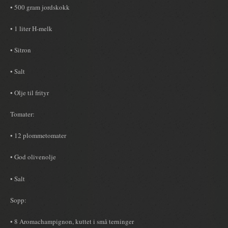
• 500 gram jordskokk
• 1 liter H-melk
• Sitron
• Salt
• Olje til frityr
Tomater:
• 12 plommetomater
• God olivenolje
• Salt
Sopp:
• 8 Aromachampignon, kuttet i små terninger