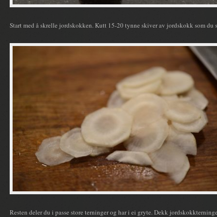
Start med å skrelle jordskokken. Kutt 15-20 tynne skiver av jordskokk som du sk
Resten deler du i passe store terninger og har i ei gryte. Dekk jordskokktern