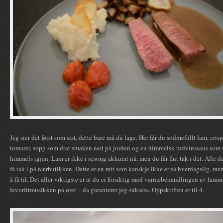
Jeg sier det først som sist, dette bare må du lage. Her får du sødmefullt lam, cri
tomater, sopp som drar smaken ned på jorden og en himmelsk rødvinssaus som se
himmels igjen. Lam er ikke i sesong akkurat nå, men du får fint tak i det. Alle 
få tak i på nærbutikken. Dette er en rett som kanskje ikke er så hverdagslig, men
å få til. Det aller viktigste er at du er forsiktig med varmebehandlingen av lamm
favorittmusikken på øret – da garanterer jeg suksess. Oppskriften er til 4.