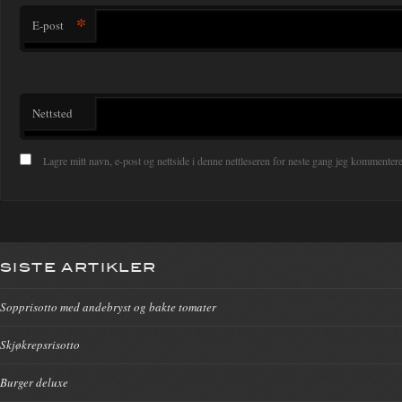
*
E-post
Nettsted
Lagre mitt navn, e-post og nettside i denne nettleseren for neste gang jeg kommentere
SISTE ARTIKLER
Sopprisotto med andebryst og bakte tomater
Skjøkrepsrisotto
Burger deluxe