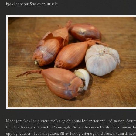
kjøkkenpapir. Strø over litt salt.
Mens jordskokken putrer i melka og chipsene hviler starter du på sausen. Sauter 
Ha på rødvin og kok inn til 1/3 mengde. Så har du i noen kvister frisk timian,
opp og reduser til ca halvparten. Sil av løk og urter og hold sausen varm til serv