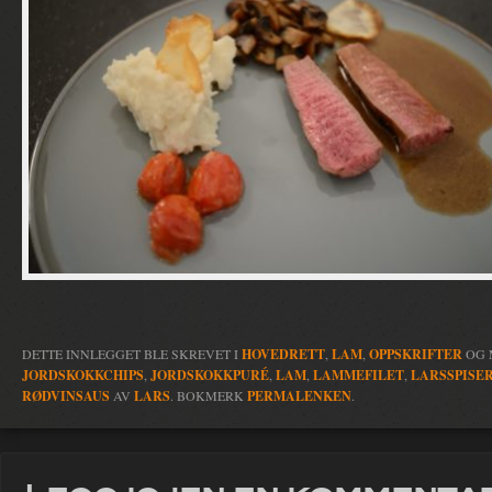
DETTE INNLEGGET BLE SKREVET I
HOVEDRETT
,
LAM
,
OPPSKRIFTER
OG 
JORDSKOKKCHIPS
,
JORDSKOKKPURÉ
,
LAM
,
LAMMEFILET
,
LARSSPISE
RØDVINSAUS
AV
LARS
. BOKMERK
PERMALENKEN
.