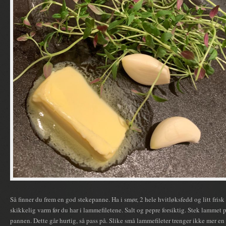
Så finner du frem en god stekepanne. Ha i smør, 2 hele hvitløksfedd og litt frisk
skikkelig varm før du har i lammefiletene. Salt og pepre forsiktig. Stek lammet p
pannen. Dette går hurtig, så pass på. Slike små lammefileter trenger ikke mer en 