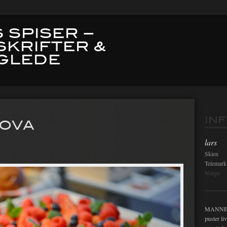
 SPISER –
SKRIFTER &
GLEDE
Innleg
IN
LOVA
lars
Skien
Telemark
Norge
MANNEN i
puster li