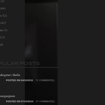
(1)
(44)
s
(12)
(43)
ona
(1)
l
(7)
68)
PULAR POSTS
skogstur i Italia
POSTED ON 04/10/2011
71 COMMENT(S)
|
Bourguignon
POSTED ON 07/10/2010
57 COMMENT(S)
|