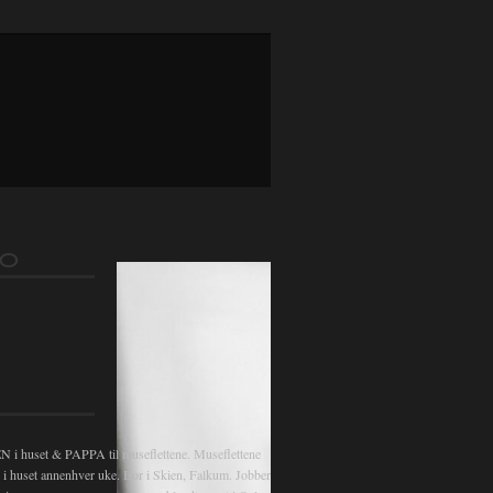
gsnavigasjon
FO
 huset & PAPPA til museflettene. Museflettene
v i huset annenhver uke. Bor i Skien, Falkum. Jobber