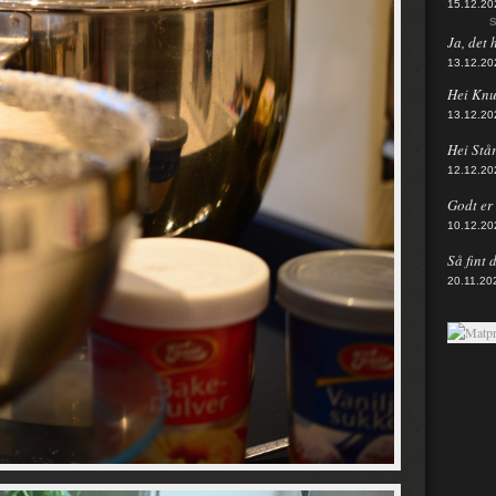
15.12.20
S
Ja, det 
13.12.20
Hei Knut
13.12.20
Hei Står
12.12.20
Godt er d
10.12.20
Så fint 
20.11.20