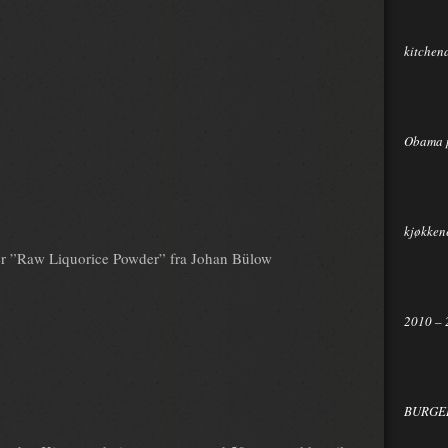
kitchen
Obama 
kjøkkene
uker ”Raw Liquorice Powder” fra Johan Bülow
2010 – 
BURGER