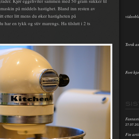
 grader. Kjør eggehviter sammen med 50 gram sukker til
maskin på middels hastighet. Bland inn resten av
tt etter litt mens du øker hastigheten på
videobl
har en tykk og stiv marengs. Ha tilslutt i 2 ts
Torsk as
Fort hjo
SI
Fantasti
27.07.20
Fin arti