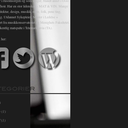
r i rusomsorgen og som sanger, blandt annet i Oslo
hoir. Har en stor lidenskap - MAT & VIN. Mange
itektur, design, musikk, mote, folk, pene ting,
ng. Utdannet Sykepleier, Master i Ledelse +
rt fra musikkonservatoriet og Menighets Fakultetet.
kentlig matspalte i Telemarksavia (TA).
 her:
TEGORIER
)
e
(1)
f
(1)