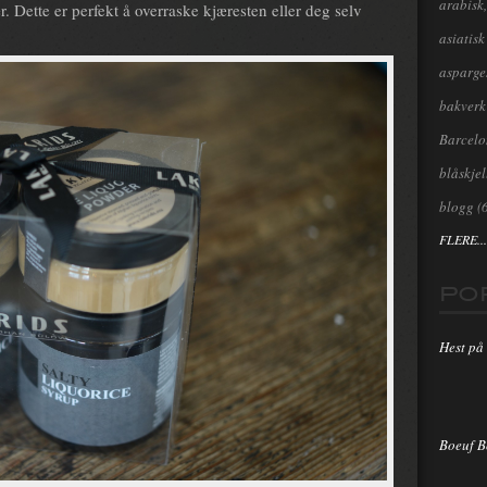
arabisk,
r. Dette er perfekt å overraske kjæresten eller deg selv
asiatisk
asparge
bakverk
Barcel
blåskjel
blogg
(
FLERE...
PO
Hest på 
Boeuf 