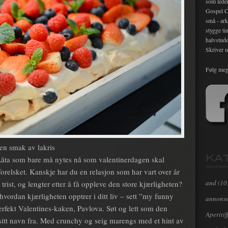
som lede
Gospel C
små - ark
stygge ti
halvstude
Skriver u
Følg meg
en smak av lakris
KA
 Låta som bare må nytes nå som valentinerdagen skal
orelsket. Kanskje har du en relasjon som har vart over år
and
(10
rist, og lengter etter å få oppleve den store kjærligheten?
 hvordan kjærligheten opptrer i ditt liv – sett ”my funny
annons
erfekt Valentines-kaken, Pavlova. Søt og lett som den
Aperitif
 sitt navn fra. Med crunchy og seig marengs med et hint av