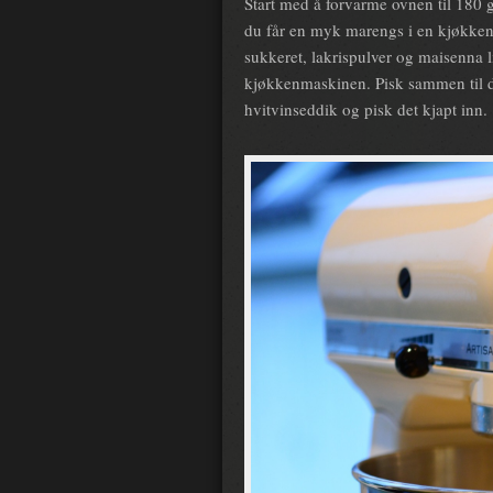
Start med å forvarme ovnen til 180
du får en myk marengs i en kjøkken
sukkeret, lakrispulver og maisenna li
kjøkkenmaskinen. Pisk sammen til du 
hvitvinseddik og pisk det kjapt inn.