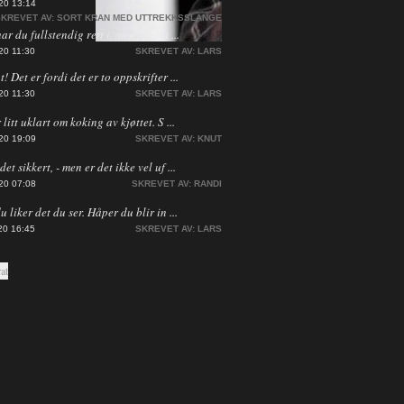
20 13:14
KREVET AV:
SORT KRAN MED UTTREKKSSLANGE
har du fullstendig rett i, men jeg ha ...
20 11:30
SKREVET AV:
LARS
! Det er fordi det er to oppskrifter ...
20 11:30
SKREVET AV:
LARS
 litt uklart om koking av kjøttet. S ...
20 19:09
SKREVET AV:
KNUT
et sikkert, - men er det ikke vel uf ...
20 07:08
SKREVET AV:
RANDI
du liker det du ser. Håper du blir in ...
20 16:45
SKREVET AV:
LARS