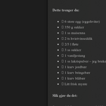
Dette trenger du:
 6 store egg (eggehviter)
 350 g sukker
 1 ss maisenna
 2 ts hvietvinseddik
 2/3 l fløte
 3 ss sukker
 1 vaniljestang
 1 ss lakrispulver – jeg br
 1 kurv jordbær
 1 kurv bringebær
 1 kurv blåbær
 Litt frisk mynte
Slik gjør du det: