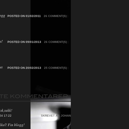
ogg
POSTED ON 01/02/2011
26 COMMENT(S)
|
s!
POSTED ON 09/01/2013
26 COMMENT(S)
|
rt
POSTED ON 20/02/2013
25 COMMENT(S)
|
STE KOMMENTARER
sk,takk!
24 17:22
SKREVET AV:
JOHAN
kkel! Fin blogg!