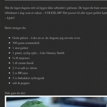
Når du lager dagens rett så ligger ikke arbeidet i pølsene. De lager du bare noen le
tilbehøret i dag som er saken – COLESLAW! Det passer til alle typer grillet kjøtt
– kjekt!
Dette trenger du:
Gode pølser – f.eks en av de slagene jeg nevnte over.
300 gram sommerkål
1 stor gulrot
1 grønt, syrlig eple – f.eks Granny Smith
½ dl majones
1 dl creme fraish
2-3 ss saft av sitron
2 ss HP-saus
3 ss finhakket sylteagurk
salt & pepper
Slik gjør du det: