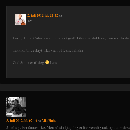
2. juli 2012, kl. 21:42
sa
lars
:
Herlig Tove! Coleslaw er jo bare så godt. Glemmer det bare, men nå blir 
Takk for bildeskryt! Har vært på kurs, hahaha
God Sommer til deg
Lars
3. juli 2012, kl. 07:44
sa
Mia Holte
:
Jacobs pølser fantastiske. Men nå skal jeg deg et lite vennlig råd, og det er de