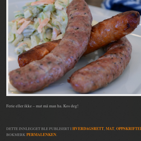
Ferie eller ikke – mat må man ha. Kos deg!
DETTE INNLEGGET BLE PUBLISERT I
HVERDAGSRETT
,
MAT
,
OPPSKRIFTE
BOKMERK
PERMALENKEN
.