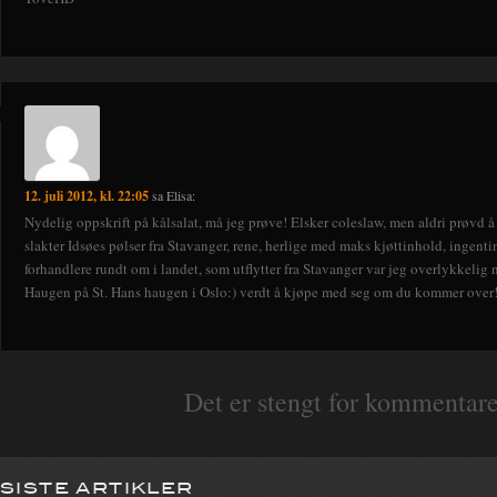
12. juli 2012, kl. 22:05
sa
Elisa
:
Nydelig oppskrift på kålsalat, må jeg prøve! Elsker coleslaw, men aldri prøvd å
slakter Idsøes pølser fra Stavanger, rene, herlige med maks kjøttinhold, ingenti
forhandlere rundt om i landet, som utflytter fra Stavanger var jeg overlykkelig 
Haugen på St. Hans haugen i Oslo:) verdt å kjøpe med seg om du kommer over! 
Det er stengt for kommentare
SISTE ARTIKLER