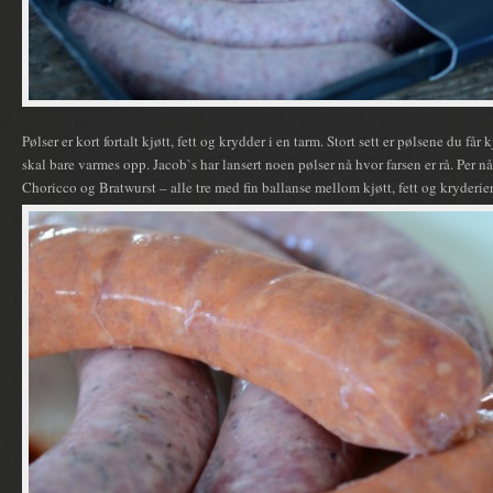
Pølser er kort fortalt kjøtt, fett og krydder i en tarm. Stort sett er pølsene du få
skal bare varmes opp. Jacob`s har lansert noen pølser nå hvor farsen er rå. Per nå 
Choricco og Bratwurst – alle tre med fin ballanse mellom kjøtt, fett og kryderier