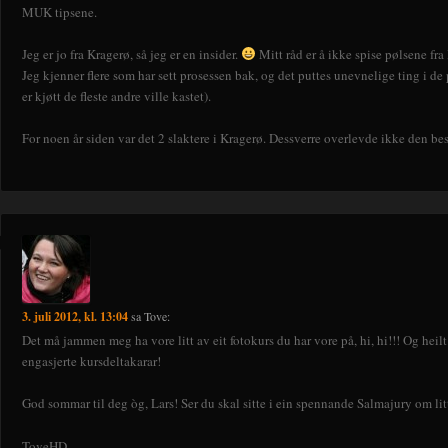
MUK tipsene.
Jeg er jo fra Kragerø, så jeg er en insider.
Mitt råd er å ikke spise pølsene fra
Jeg kjenner flere som har sett prosessen bak, og det puttes unevnelige ting i de 
er kjøtt de fleste andre ville kastet).
For noen år siden var det 2 slaktere i Kragerø. Dessverre overlevde ikke den be
3. juli 2012, kl. 13:04
sa
Tove
:
Det må jammen meg ha vore litt av eit fotokurs du har vore på, hi, hi!!! Og heil
engasjerte kursdeltakarar!
God sommar til deg òg, Lars! Ser du skal sitte i ein spennande Salmajury om lit
ToveHD