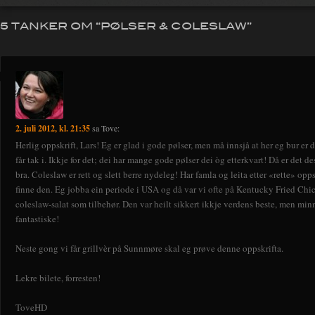
5 TANKER OM “
PØLSER & COLESLAW
”
2. juli 2012, kl. 21:35
sa
Tove
:
Herlig oppskrift, Lars! Eg er glad i gode pølser, men må innsjå at her eg bur er d
får tak i. Ikkje for det; dei har mange gode pølser dei òg etterkvart! Då er det de
bra. Coleslaw er rett og slett berre nydeleg! Har famla og leita etter «rette» opps
finne den. Eg jobba ein periode i USA og då var vi ofte på Kentucky Fried Chic
coleslaw-salat som tilbehør. Den var heilt sikkert ikkje verdens beste, men minn
fantastiske!
Neste gong vi får grillvèr på Sunnmøre skal eg prøve denne oppskrifta.
Lekre bilete, forresten!
ToveHD