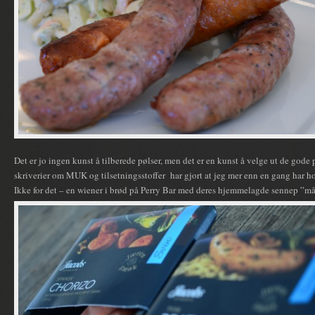
Det er jo ingen kunst å tilberede pølser, men det er en kunst å velge ut de gode
skriverier om MUK og tilsetningsstoffer har gjort at jeg mer enn en gang har 
Ikke for det – en wiener i brød på Perry Bar med deres hjemmelagde sennep ”må”