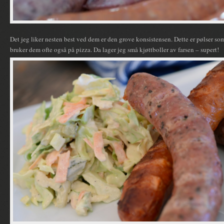
Det jeg liker nesten best ved dem er den grove konsistensen. Dette er pølser som
bruker dem ofte også på pizza. Da lager jeg små kjøttboller av farsen – supert!