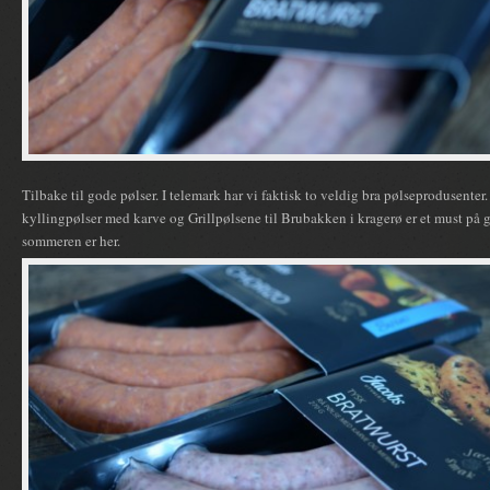
Tilbake til gode pølser. I telemark har vi faktisk to veldig bra pølseprodusenter.
kyllingpølser med karve og Grillpølsene til Brubakken i kragerø er et must på
sommeren er her.