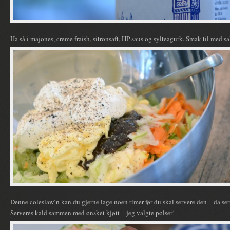
Ha så i majones, creme fraish, sitronsaft, HP-saus og sylteagurk. Smak til med sa
Denne coleslaw`n kan du gjerne lage noen timer før du skal servere den – da se
Serveres kald sammen med ønsket kjøtt – jeg valgte pølser!