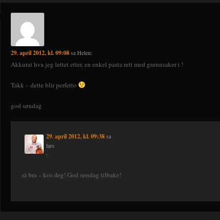
29. april 2012, kl. 09:08
sa
Helen
:
Akkurat hva jeg lettet etter, en enkel pasta rett med grønnsaker i !
Takk – dette blir perfetto
god søndag
29. april 2012, kl. 09:38
sa
lars
:
så bra – kos deg! God søndag tilbake!