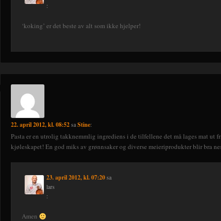
:
‘koking’ er det beste av alt som ikke hjelper!
22. april 2012, kl. 08:52
sa
Stine
:
Pasta er en utrolig takknemmlig ingrediens i de tilfellene det må lages mat ut fr
kjøleskapet! En god miks av grønnsaker og diverse meieriprodukter blir bra ne
23. april 2012, kl. 07:20
sa
lars
:
Amen