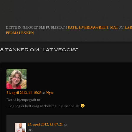
DETTE INNLEGGET BLE PUBLISERT I
DATE
,
HVERDAGSRETT
,
MAT
AV
LAR
PERMALENKEN
.
8 TANKER OM “
LAT VEGGIS
”
21. april 2012, kl. 15:23
sa
Nyte
:
Det så kjempegodt ut !
…og jeg er helt enig at ‘koking’ hjelper på alt
23. april 2012, kl. 07:21
sa
lars