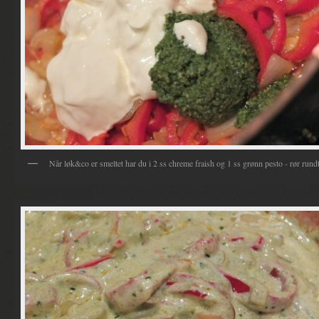
Når løk&co er smeltet har du i 2 ss chreme fraish og 1 ss grønn pesto - rør rund