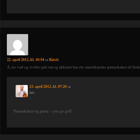
22. april 2012, kl. 10:54
sa
Kirsti
:
Å, no vart eg svolta sjøl om eg akkurat har ete amerikanske pannekaker til frok
23. april 2012, kl. 07:20
sa
lars
:
Pannekaker og pasta – you go girl!