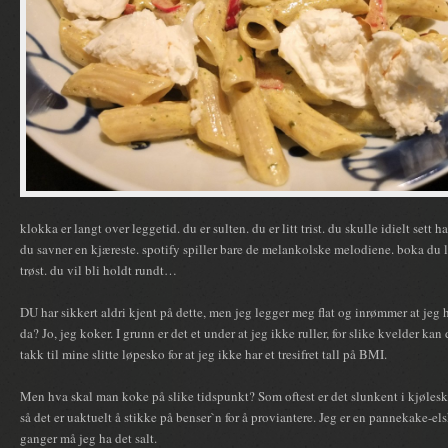
klokka er langt over leggetid. du er sulten. du er litt trist. du skulle idielt sett 
du savner en kjæreste. spotify spiller bare de melankolske melodiene. boka du les
trøst. du vil bli holdt rundt…
DU har sikkert aldri kjent på dette, men jeg legger meg flat og inrømmer at jeg 
da? Jo, jeg koker. I grunn er det et under at jeg ikke ruller, for slike kvelder ka
takk til mine slitte løpesko for at jeg ikke har et tresifret tall på BMI.
Men hva skal man koke på slike tidspunkt? Som oftest er det slunkent i kjøles
så det er uaktuelt å stikke på benser`n for å proviantere. Jeg er en pannekake-e
ganger må jeg ha det salt.