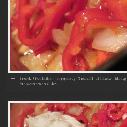
1 rødløk, 3 fedd hvitløk, 1 rød paprika og 1/2 rød chilli - alt finhakket - fikk se
du olje eller smør er du der)