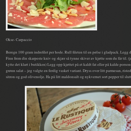
Okse- Carpaccio
Beregn 100 gram indrefilet per hode. Rull fileten til en pølse i gladpack. Legg d
Finn frem din skarpeste kniv og skjær så tynne skiver av kjøtte som du får til. (j
kytte det klart i butikken) Legg opp kjøttet på et kaldt fat eller på kalde porso
grønn salat – jeg valgte en ferdig vasket variant. Dryss over litt parmesan, rist
sitron og god olivenolje. Ha på litt maldonsalt og nykvernet sort pepper til slutt