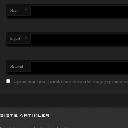
*
Navn
*
E-post
Nettsted
Lagre mitt navn, e-post og nettside i denne nettleseren for neste gang jeg kommentere
SISTE ARTIKLER
Sopprisotto med andebryst og bakte tomater