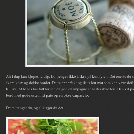
Alt i dag kan kjøpes ferdig. Du trenger ikke å skru på komfyren. Det eneste du sk
skarp kniv og dekke bordet. Dette er perfekt og (litt) lett mat som kan være deili
til livs. At Mads har tatt for sen en god champagne er heller ikke feil. Den vil pas
bord med gode oster, litt patè og en okse-carpaccio.
Dette trenger du, og slik gjør du det: