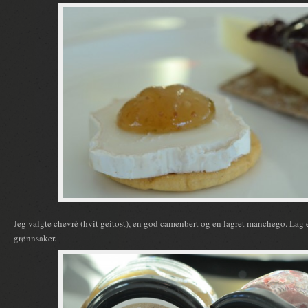
Jeg valgte chevrè (hvit geitost), en god camenbert og en lagret manchego. Lag et
grønnsaker.