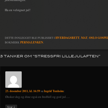
Ha en velsignet jul!
DETTE INNLEGGET BLE PUBLISERT I
HVERDAGSRETT
,
MAT
,
OSLO GOSPE
BOKMERK
PERMALENKEN
.
3 TANKER OM “
STRESSFRI LILLEJULAFTEN
”
23. desember 2011, kl. 16:59
sa
Ingrid Tunheim
:
Ønsker deg og dine også en fredfull og god jul….
↓
Svar