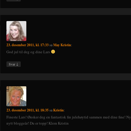
23. desember 2011, kl. 17:33
sa
May Kristin
:
God jul til deg og dine Lars
↓
Svar
23. desember 2011, kl. 18:35
sa
Kristin
:
Fineste Lars! Ønsker deg en fantastisk fin julehøytid sammen med dine fine! Nyt
nytt bloggeår! Du er topp! Klem Kristin