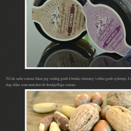
Til de salte ostene liker jeg veldig godt å bruke chutney´s eller godt syltetøy. I d
dag slike som matcher de forskjellige ostene.