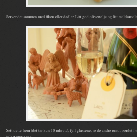
Server det sammen med fiken eller dadler. Litt god olivenolje og litt maldonsalt 
Sett dette frem (det tar kun 10 minutt), fyll glassene, se de andre rundt bordet
julestemningen.