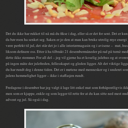
Det du ikke har rukket til nå må du fikse i dag, eller så er det for sent. Det er kun
da bør roen ha senket seg. Saken er jo den at man kan bruke utrolig mye energi p
være perfekt til jul, det står det jo i alle interiørmagasin og i avisene – mat, hu
liksom definere oss. Etter å ha tilbrakt 21 desembermåneder på rad på turnè med
dette ikke stemmer. For all del – jeg vil gjerne ha et koselig julehus og at svore
på ingen måte der julefreden, fellesskapet og gleden ligger. Alt det viktige lig
du har rundt deg i denne tiden. Det er i møtene med mennesker og i underet som
julens hemmelighet ligger – ikke i staffasjen rundt.
Fredagene i desember har jeg valgt å lage litt enkel mat som forhåpentligvis ikk
men som er kjappe, enkle og som legger til rette for at du kan sitte ned mest mul
advent og jul. Så også i dag.