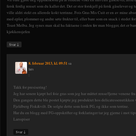
fersk ferdig renset som du kaller det. Det er stor forskjell på fersk gåselever og
ville aldri stekt en allerede kokt terrinne. Fois Gras Mis Cuit er en av mine abs
med epler, plommer og andre søte frukter til, eller bare som en snack i stedet for 
Toast Melba. Jeg synes man skal ha faktaene i orden før man blogger, det er bare 
kjøkkensjefen
↓
Svar
8. februar 2013, kl. 09:51
sa
lars
:
Takk for presisering!
Jeg har senere kjøpt hel foie gras som jeg har måttet rense/fjerne venene fra 
Den gangen dette ble postet kjøpte jeg produktet hos delicatessenutikken
Fjeldberg Fisk&vilt. De solgte dette som fersk FG, og ikke som terrine.
Har du en blogg med FG-oppskrifter og forklaringer tar jeg gjerne i mot ti
Larsspiser
↓
Svar