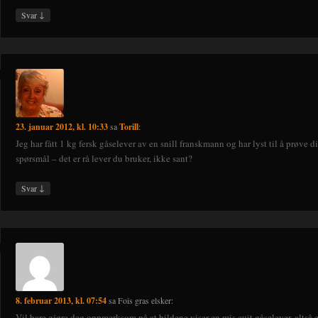
↓
Svar
23. januar 2012, kl. 10:33
sa
Torill
:
Jeg har fått 1 kg fersk gåselever av en snill franskmann og har lyst til å prøve d
spørsmål – det er rå lever du bruker, ikke sant?
↓
Svar
8. februar 2013, kl. 07:54
sa
Fois gras elsker
:
Vil bare gjøre deg oppmerksom på at bildene viser en mis cuit gåselever, altså 