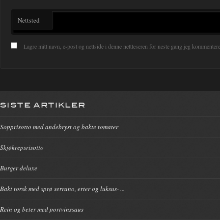
Nettsted
Lagre mitt navn, e-post og nettside i denne nettleseren for neste gang jeg kommentere
SISTE ARTIKLER
Sopprisotto med andebryst og bakte tomater
Skjøkrepsrisotto
Burger deluxe
Bakt torsk med sprø serrano, erter og luksus- ...
Rein og beter med portvinssaus