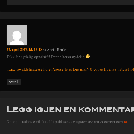
22. april 2017, kl. 17:18
sa
Anette Renèe
:
Takk for nydelig oppskrift! Denne her er nydelig
http://royaldelicatesse.hu/en/goose-liver-foie-gras/40-goose-liver-au-naturel-1
↓
Svar
Legg igjen en kommenta
*
Din e-postadresse vil ikke bli publisert.
Obligatoriske felt er merket med