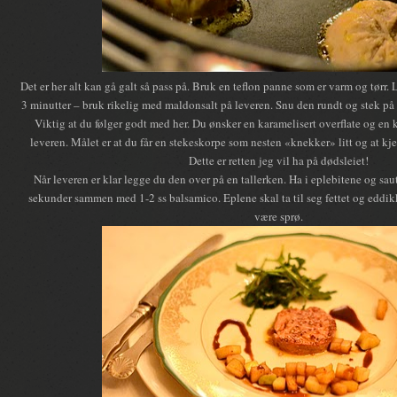
Det er her alt kan gå galt så pass på. Bruk en teflon panne som er varm og tørr. 
3 minutter – bruk rikelig med maldonsalt på leveren. Snu den rundt og stek på
Viktig at du følger godt med her. Du ønsker en karamelisert overflate og en 
leveren. Målet er at du får en stekeskorpe som nesten «knekker» litt og at k
Dette er retten jeg vil ha på dødsleiet!
Når leveren er klar legge du den over på en tallerken. Ha i eplebitene og sau
sekunder sammen med 1-2 ss balsamico. Eplene skal ta til seg fettet og eddik
være sprø.