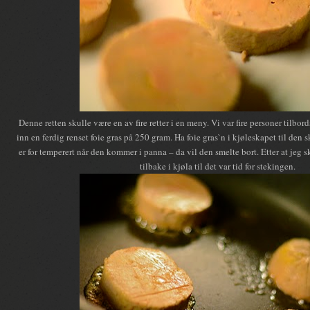
Denne retten skulle være en av fire retter i en meny. Vi var fire personer tilbor
inn en ferdig renset foie gras på 250 gram. Ha foie gras`n i kjøleskapet til den 
er for temperert når den kommer i panna – da vil den smelte bort. Etter at jeg sk
tilbake i kjøla til det var tid for stekingen.