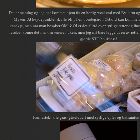
Det er mandag og jeg har kommet hjem fra en herlig weekend med By:larm og 
Mysen. At høydepunktet skulle bli på en bondegård i Østfold kan komme 
kanskje, men når man besøker OM & OJ er det alltid eventyrlige retter og fine
besøket komer det mer om senere i uken, men jeg må bare legge ut en av rette
gjorde STOR suksess!
Pannestekt foie gras (gåselever) med syrlige epler og balsamico