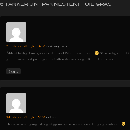
6 TANKER OM “
PANNESTEKT FOIE GRAS
”
21. februar 2011, kl. 14:32
sa
Anonymous
:
Åhh så herlig. Foie gras er vel en av OM sin favoritter…
Så koselig at du fi
gjerne være med på en gourmet aften der med deg…Klem, Hannesita
↓
Svar
24. februar 2011, kl. 22:53
sa
Lars
:
Hanne – neste gang vil jeg så gjerne spise sammen med deg og madamen