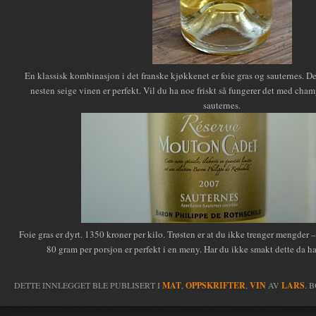
En klassisk kombinasjon i det franske kjøkkenet er foie gras og sauternes. De
nesten seige vinen er perfekt. Vil du ha noe friskt så fungerer det med cham
sauternes.
Foie gras er dyrt. 1350 kroner per kilo. Trøsten er at du ikke trenger mengder 
80 gram per porsjon er perfekt i en meny. Har du ikke smakt dette da har
DETTE INNLEGGET BLE PUBLISERT I
MAT
,
OPPSKRIFTER
,
VIN
AV
LARS
. 