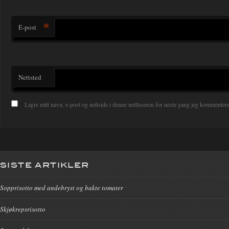
*
E-post
Nettsted
Lagre mitt navn, e-post og nettside i denne nettleseren for neste gang jeg kommentere
SISTE ARTIKLER
Sopprisotto med andebryst og bakte tomater
Skjøkrepsrisotto