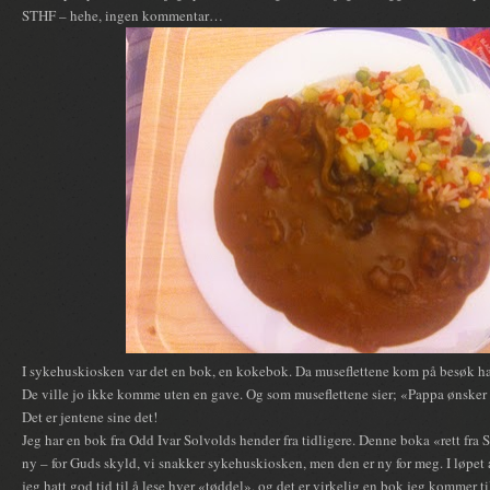
STHF – hehe, ingen kommentar…
I sykehuskiosken var det en bok, en kokebok. Da museflettene kom på besøk ha
De ville jo ikke komme uten en gave. Og som museflettene sier; «Pappa ønsker 
Det er jentene sine det!
Jeg har en bok fra Odd Ivar Solvolds hender fra tidligere. Denne boka «rett f
ny – for Guds skyld, vi snakker sykehuskiosken, men den er ny for meg. I løpet
jeg hatt god tid til å lese hver «tøddel», og det er virkelig en bok jeg kommer ti