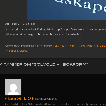
VIKTIGE REDSKAPER
Boka er gitt ur på Solrett Forlag, 2002. Løp & kjøp. Mye kokebok for pengene 
Bildene er tatt av meg, av bildene i boken «rett fra Solvold»
DETTE INNLEGGET BLE PUBLISERT I
MAT
,
NETTSTED
,
SYNSING
AV
LARS
PERMALENKEN
.
4 TANKER OM “
SOLVOLD – I BOKFORM
”
6. januar 2011, kl. 23:14
sa
Annica Om Mat
:
God bedring Lars,Selv om det sikkert er triste saker du har vært igjennom, klare