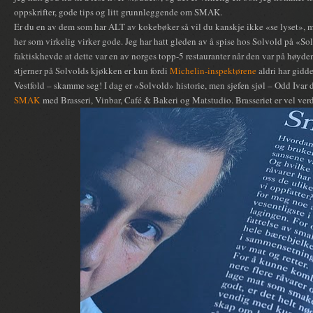
oppskrifter, gode tips og litt grunnleggende om SMAK.
Er du en av dem som har ALT av kokebøker så vil du kanskje ikke «se lyset», me
her som virkelig virker gode. Jeg har hatt gleden av å spise hos Solvold på «So
faktiskhevde at dette var en av norges topp-5 restauranter når den var på høyden.
stjerner på Solvolds kjøkken er kun fordi
Michelin-inspektørene
aldri har gidde
Vestfold – skamme seg! I dag er «Solvold» historie, men sjefen sjøl – Odd Ivar 
SMAK
med Brasseri, Vinbar, Café & Bakeri og Matstudio. Brasseriet er vel verd