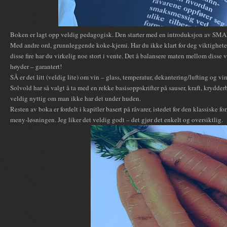
Boken er lagt opp veldig pedagogisk. Den starter med en introduksjon av SMAK – 
Med andre ord, grunnleggende koke-kjemi. Har du ikke klart for deg viktighete
disse fire har du virkelig noe stort i vente. Det å balansere maten mellom disse v
høyder – garantert!
SÅ er det litt (veldig lite) om vin – glass, temperatur, dekantering/lufting og 
Solvold har så valgt å ta med en rekke basisoppskrifter på sauser, kraft, krydder
veldig nyttig om man ikke har det under huden.
Resten av boka er fordelt i kapitler basert på råvarer, istedet for den klassiske for
meny-løsningen. Jeg liker det veldig godt – det gjør det enkelt og oversiktlig.