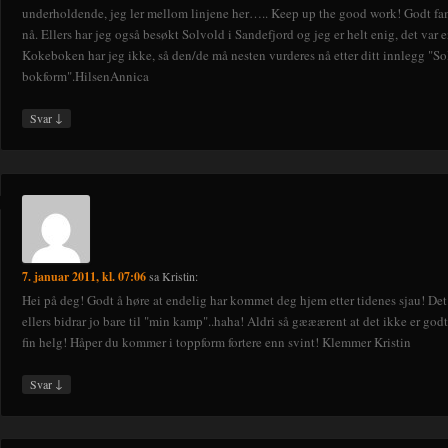
underholdende, jeg ler mellom linjene her….. Keep up the good work! Godt fam
nå. Ellers har jeg også besøkt Solvold i Sandefjord og jeg er helt enig, det var 
Kokeboken har jeg ikke, så den/de må nesten vurderes nå etter ditt innlegg "So
bokform".HilsenAnnica
↓
Svar
7. januar 2011, kl. 07:06
sa
Kristin
:
Hei på deg! Godt å høre at endelig har kommet deg hjem etter tidenes sjau! De
ellers bidrar jo bare til "min kamp"..haha! Aldri så gææærent at det ikke er godt
fin helg! Håper du kommer i toppform fortere enn svint! Klemmer Kristin
↓
Svar