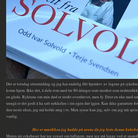
Det er torsdag ettermiddag og jeg har endelig fått hjemlov av legene på sykehuse
kome hjem. Ikke det, å dele rom med tre 80-åringer som snorker som rushtrafikke
en glede. Ryktene om min død er sterkt overdrevet, men fy. Etter en uke med u
unngå er det godt å ha satt nøkkelen i sin egen dør igjen. Kan ikke garantere f
den neste uken, jeg må holde meg i ro. Men synse kan jeg, selv om jeg må spise 
vanlig.
Her er musikken jeg hadde på ørene da jeg leste denne kokebo
Maten på sykehuset har jeg synset om tidligere, men jeg må legge ved et snap