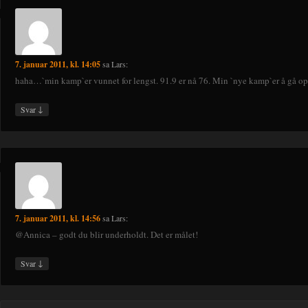
7. januar 2011, kl. 14:05
sa
Lars
:
haha…`min kamp`er vunnet for lengst. 91.9 er nå 76. Min `nye kamp`er å gå op
↓
Svar
7. januar 2011, kl. 14:56
sa
Lars
:
@Annica – godt du blir underholdt. Det er målet!
↓
Svar