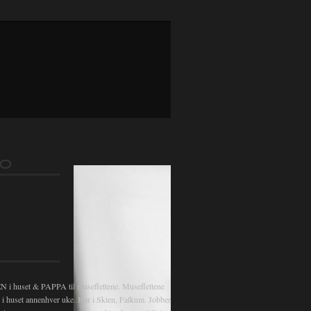
gsnavigasjon
FO
 huset & PAPPA til museflettene. Museflettene
v i huset annenhver uke. Bor i Skien, Falkum. Jobber