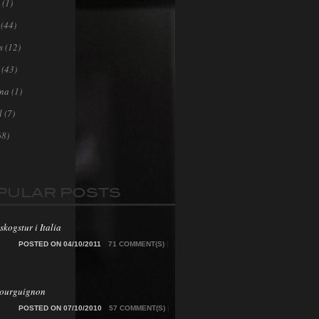
(1)
(44)
s
(12)
(43)
ona
(1)
l
(7)
68)
PULAR POSTS
skogstur i Italia
POSTED ON 04/10/2011
71 COMMENT(S)
|
Bourguignon
POSTED ON 07/10/2010
57 COMMENT(S)
|