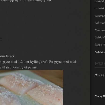
arabisk,
asiatisk
asparge
bakverk
Barcel
blåskjel
er
blogg
(
FLERE...
som følger;
n gryte med 1,2 liter kyllingkraft. En gryte med med
PO
te til risottoen og ei panne.
Hest på 
Boeuf 