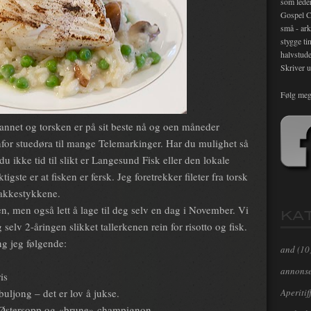
som lede
Gospel C
små - ark
stygge ti
halvstude
Skriver u
Følg meg
i vannet og torsken er på sit beste nå og oen måneder
for stuedøra til mange Telemarkinger. Har du mulighet så
u ikke tid til slikt er Langesund Fisk eller den lokale
tigste er at fisken er fersk. Jeg foretrekker fileter fra torsk
nakkestykkene.
ien, men også lett å lage til deg selv en dag i November. Vi
KA
selv 2-åringen slikket tallerkenen rein for risotto og fisk.
ng jeg følgende:
and
(10
annons
is
Aperitif
buljong – det er lov å jukse.
 Østersopp og «brune» champignon