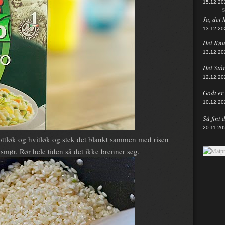
15.12.20
S
Ja, det 
13.12.20
Hei Knut
13.12.20
Hei Står
12.12.20
Godt er d
10.12.20
Så fint 
20.11.20
alottløk og hvitløk og stek det blankt sammen med risen
mør. Rør hele tiden så det ikke brenner seg.