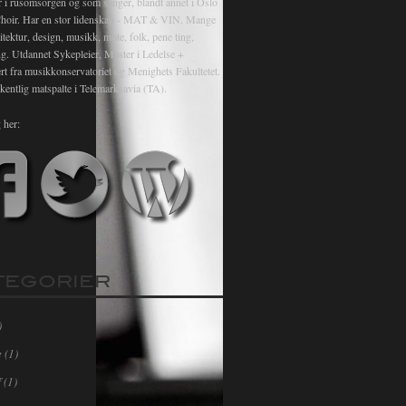
r i rusomsorgen og som sanger, blandt annet i Oslo
hoir. Har en stor lidenskap - MAT & VIN. Mange
itektur, design, musikk, mote, folk, pene ting,
ng. Utdannet Sykepleier, Master i Ledelse +
rt fra musikkonservatoriet og Menighets Fakultetet.
kentlig matspalte i Telemarksavia (TA).
 her:
TEGORIER
)
e
(1)
f
(1)