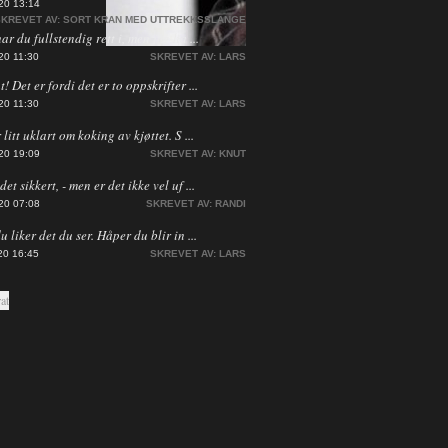
20 13:14
KREVET AV:
SORT KRAN MED UTTREKKSSLANGE
har du fullstendig rett i, men jeg ha ...
20 11:30
SKREVET AV:
LARS
! Det er fordi det er to oppskrifter ...
20 11:30
SKREVET AV:
LARS
 litt uklart om koking av kjøttet. S ...
20 19:09
SKREVET AV:
KNUT
et sikkert, - men er det ikke vel uf ...
20 07:08
SKREVET AV:
RANDI
du liker det du ser. Håper du blir in ...
20 16:45
SKREVET AV:
LARS