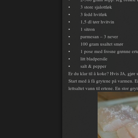
•
3 store sjalottløk
•
3 fedd hvitløk
•
1,5 dl tørr hvitvin
•
1 sitron
•
parmesan – 3 never
•
100 gram usaltet smør
•
1 pose med frosne grønne ert
•
litt bladpersile
•
salt & pepper
Er du klar til å koke? Hvis JA, gjør 
Start med å få grytene på varmen. E
lettsaltet vann til ertene. En stor gry