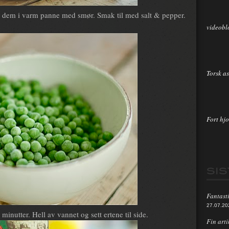
ek dem i varm panne med smør. Smak til med salt & pepper.
videobl
Torsk as
Fort hjo
SI
Fantasti
27.07.20
inutter. Hell av vannet og sett ertene til side.
Fin arti