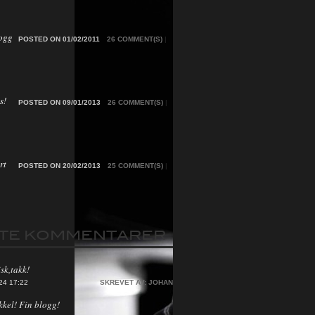
ogg
POSTED ON 01/02/2011
26 COMMENT(S)
|
s!
POSTED ON 09/01/2013
26 COMMENT(S)
|
rt
POSTED ON 20/02/2013
25 COMMENT(S)
|
STE KOMMENTARER
sk,takk!
24 17:22
SKREVET AV:
JOHAN
kkel! Fin blogg!