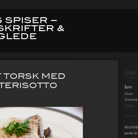
 SPISER –
SKRIFTER &
GLEDE
Innleg
IN
 TORSK MED
RTERISOTTO
lars
Skien
Telemark
Norge
MANNEN i
puster li