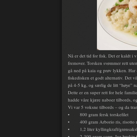
Nå er det tid for fisk. Det er kaldt 
fremover. Torsken svømmer rett uten
gå ned på kaia og prøv lykken. Har d
fiskedisken et godt alternativ. Det vik
på 4-5 kg, og særlig de litt “høye” 
Dette er en super rett for hele famil
hadde våre kjære naboer tilbords, og 
Vi var 5 voksne tilbords – og da tra
•
800 gram fersk torskefilet
•
400 gram Arborio ris, risotto r
•
1,2 liter kyllingkraft/grønsaks
•
2-300 gram sopp. Jeg brukte