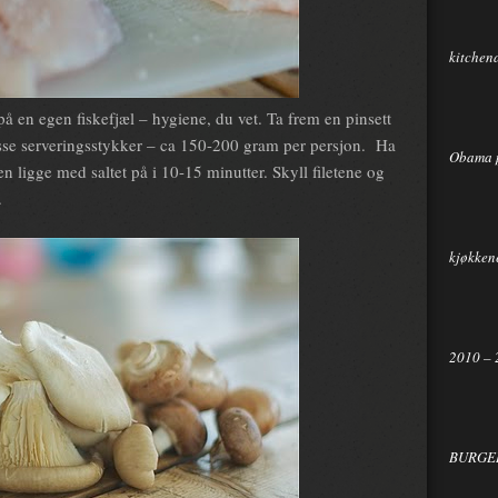
kitchen
på en egen fiskefjæl – hygiene, du vet. Ta frem en pinsett
 passe serveringsstykker – ca 150-200 gram per persjon. Ha
Obama 
n ligge med saltet på i 10-15 minutter. Skyll filetene og
.
kjøkkene
2010 – 
BURGER