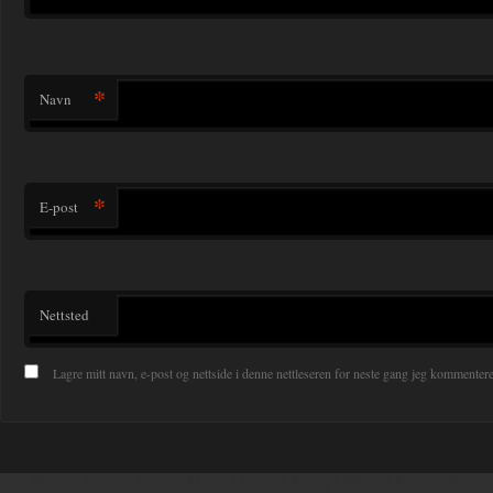
*
Navn
*
E-post
Nettsted
Lagre mitt navn, e-post og nettside i denne nettleseren for neste gang jeg kommentere