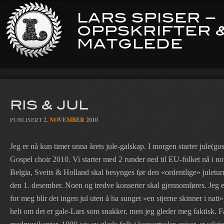
LARS SPISER –
OPPSKRIFTER 
MATGLEDE
RIS & JUL
PUBLISERT
2. NOVEMBER 2010
Jeg er nå kun timer unna årets jule-galskap. I morgen starter jule(
Gospel choir 2010. Vi starter med 2 runder ned til EU-folket nå i 
Belgia, Sveits & Holland skal besynges før den «ordentlige» juleturn
den 1. desember. Noen og tredve konserter skal gjennomføres. Jeg e
for meg blir det ingen jul uten å ha sunget «en stjerne skinner i natt
helt om det er gale-Lars som snakker, men jeg gleder meg faktisk. F