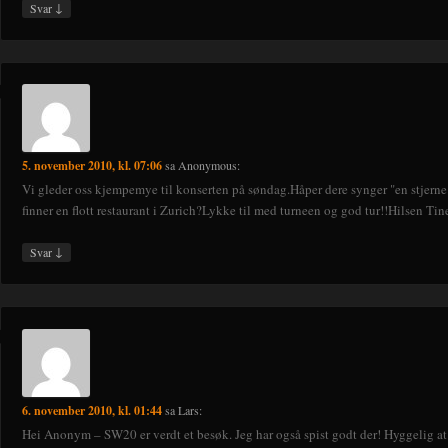
↓
Svar
5. november 2010, kl. 07:06
sa
Anonymous
:
Vi gleder oss kjempemye til konserten på søndag.Håper dere synger "en stjerne s
finner en flott restaurant i Zurich?Lykke til med turneen og god tur!!Hilsen Tin
↓
Svar
6. november 2010, kl. 01:44
sa
Lars
:
Hei Anonym – SW20 er verdt et besøk. Jeg har også spist godt der! Hyggelig at