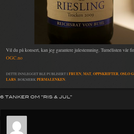
Vil du på konsert, kan jeg garantere julestemning. Turnélisten vår f
OGC.no
DETTE INNLEGGET BLE PUBLISERT I
FRUEN
,
MAT
,
OPPSKRIFTER
,
OSLO G
LARS
. BOKMERK
PERMALENKEN
.
6 TANKER OM “
RIS & JUL
”