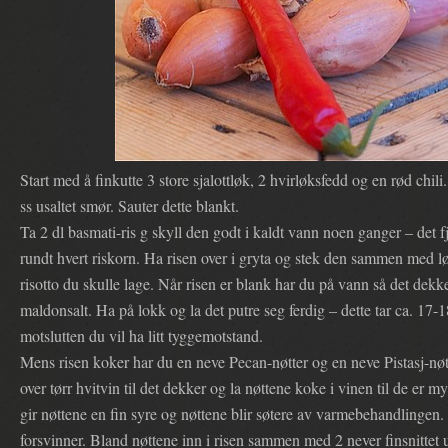
Start med å finkutte 3 store sjalottløk, 2 hvirløksfedd og en rød chil
ss usaltet smør. Sauter dette blankt.
Ta 2 dl basmati-ris g skyll den godt i kaldt vann noen ganger – det f
rundt hvert riskorn. Ha risen over i gryta og stek den sammen med 
risotto du skulle lage. Når risen er blank har du på vann så det dekk
maldonsalt. Ha på lokk og la det putre seg ferdig – dette tar ca. 17
motslutten du vil ha litt tyggemotstand.
Mens risen koker har du en neve Pecan-nøtter og en neve Pistasj-nøtte
over tørr hvitvin til det dekker og la nøttene koke i vinen til de er 
gir nøttene en fin syre og nøttene blir søtere av varmebehandlingen.
forsvinner. Bland nøttene inn i risen sammen med 2 never finsnittet u