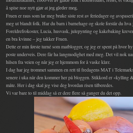
medmusikanter, 1000-vis av glade folk i konsertsaler, reiser, et vikt
å spise noe nytt gjør at jeg gleder meg.
Fruen er raus som lar meg bruke siste rest av feriedager og avspase
meg ut blandt folk. Har du barn i barnehage og skole forstår du hva
Foreldrefrokoster, Lucia, husvask, julepynting og kakebaking krever
en bra kvinne – jeg takker Fruen.
Dette er min første turné som matblogger, og jeg er spent på hvor h
poste underveis. Dere får ha langmodighet med meg. Det vil nok u
hilsen fra veien og når jeg er hjemmom for å vaske klær.
I dag har jeg trommet sammen en rett til fredagens MAT i Telemarks
senere i uka når den kommer her på bloggen. Stikkord er «kylling & 
måte. Her i dag skal jeg vise deg hvordan risen tilberedes.
Vi var bare to til middag så er dere flere så ganger du det opp.