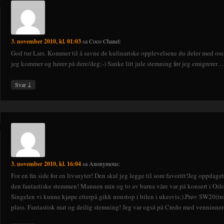
3. november 2010, kl. 01:03
sa
Coco Chanel
:
God tur Lars. Kommer til å savne de kulinariske opplevelsene du deler med oss…
jeg kommer og hører på dere/deg;-) Sanke litt jule stemning før jeg emigrerer…
↓
Svar
3. november 2010, kl. 16:04
sa
Anonymous
:
For en fin side for en livsnyter! Den skal jeg legge til som favoritt!Jeg oppdag
den fantastiske stemmen! Mannen min og to av barna våre var på konsert i Oslo 
Singelen vi kunne kjøpe etterpå gikk nonstop i bilen i ukesvis;).Prøv SW20(tro
plass. Fantastisk mat og deilig stemning! Jeg var også på Credo med venninner- 