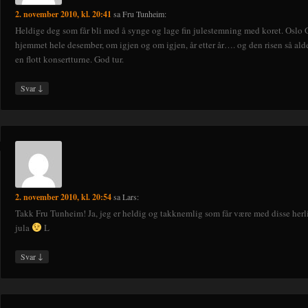
2. november 2010, kl. 20:41
sa
Fru Tunheim
:
Heldige deg som får bli med å synge og lage fin julestemning med koret. Oslo G
hjemmet hele desember, om igjen og om igjen, år etter år…. og den risen så alde
en flott konsertturne. God tur.
↓
Svar
2. november 2010, kl. 20:54
sa
Lars
:
Takk Fru Tunheim! Ja, jeg er heldig og takknemlig som får være med disse herli
jula
L
↓
Svar