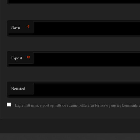
*
Navn
*
E-post
Nettsted
Lagre mitt navn, e-post og nettside i denne nettleseren for neste gang jeg kommentere