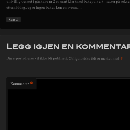
ufrivillig dessert i går.kake nr 2 er snart klar (med bakepulver) – satser på sukses
ettermiddag.Jeg er ingen baker, kun en svenn….
↓
Svar
Legg igjen en kommenta
*
Din e-postadresse vil ikke bli publisert.
Obligatoriske felt er merket med
*
Kommentar