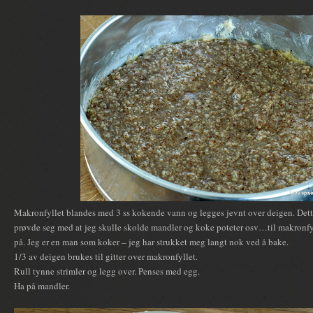
Makronfyllet blandes med 3 ss kokende vann og legges jevnt over deigen. Dett
prøvde seg med at jeg skulle skolde mandler og koke poteter osv…til makronfyl
på. Jeg er en man som koker – jeg har strukket meg langt nok ved å bake.
1/3 av deigen brukes til gitter over makronfyllet.
Rull tynne strimler og legg over. Penses med egg.
Ha på mandler.