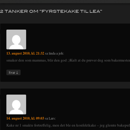
2 TANKER OM “
FYRSTEKAKE TIL LEA
”
13. august 2010, kl. 21:32
sa
linda a joh
:
smaker den som mammas, blir den god ;)Kult at du prøver deg som bakermester 
↓
Svar
14. august 2010, kl. 09:03
sa
Lars
:
Kake nr 1 smakte fortreffelig, men det ble en konfektkake – jeg glemte bakepul