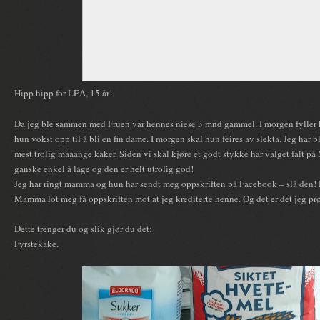
Hipp hipp for LEA, 15 år!
Da jeg ble sammen med Fruen var hennes niese 3 mnd gammel. I morgen fyller h
hun vokst opp til å bli en fin dame. I morgen skal hun feires av slekta. Jeg har b
mest trolig maaange kaker. Siden vi skal kjøre et godt stykke har valget falt p
ganske enkel å lage og den er helt utrolig god!
Jeg har ringt mamma og hun har sendt meg oppskriften på Facebook – slå den
Mamma lot meg få oppskriften mot at jeg krediterte henne. Og det er det jeg pr
Dette trenger du og slik gjør du det:
Fyrstekake.