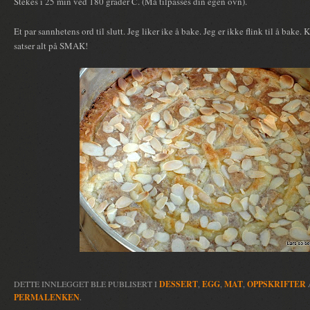
Stekes i 25 min ved 180 grader C. (Må tilpasses din egen ovn).
Et par sannhetens ord til slutt. Jeg liker ike å bake. Jeg er ikke flink til å bake.
satser alt på SMAK!
DETTE INNLEGGET BLE PUBLISERT I
DESSERT
,
EGG
,
MAT
,
OPPSKRIFTER
PERMALENKEN
.