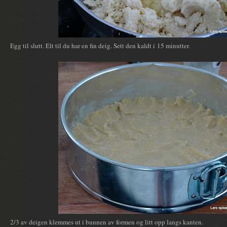
Egg til slutt. Elt til du har en fin deig. Sett den kaldt i 15 minutter.
2/3 av deigen klemmes ut i bunnen av formen og litt opp langs kanten.