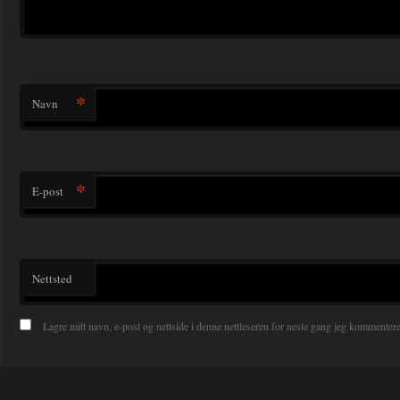
*
Navn
*
E-post
Nettsted
Lagre mitt navn, e-post og nettside i denne nettleseren for neste gang jeg kommentere