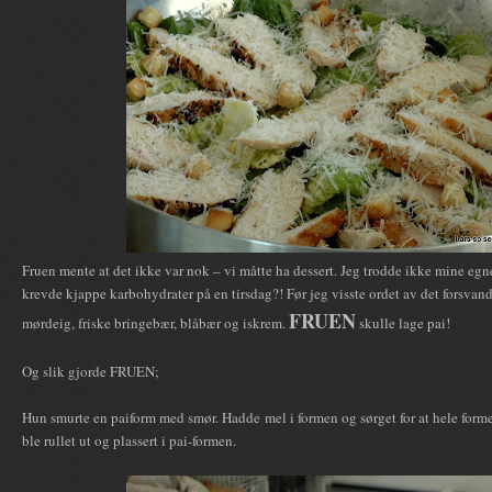
Fruen mente at det ikke var nok – vi måtte ha dessert. Jeg trodde ikke mine egn
krevde kjappe karbohydrater på en tirsdag?! Før jeg visste ordet av det forsva
FRUEN
mørdeig, friske bringebær, blåbær og iskrem.
skulle lage pai!
Og slik gjorde FRUEN;
Hun smurte en paiform med smør. Hadde mel i formen og sørget for at hele forme
ble rullet ut og plassert i pai-formen.