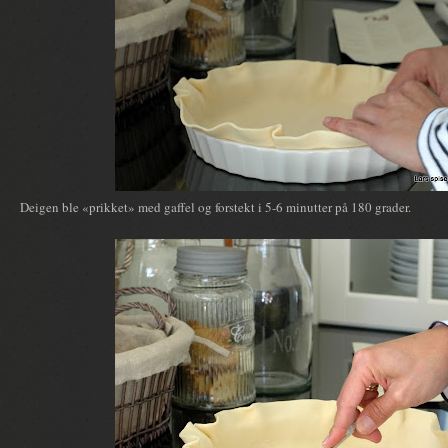
Deigen ble «prikket» med gaffel og forstekt i 5-6 minutter på 180 grader.