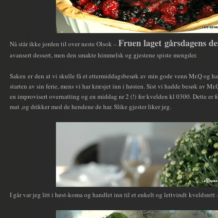
Fruen laget gårsdagens des
Nå står ikke jorden til over neste Olsok –
avansert dessert, men den smakte himmelsk og gjestene spiste mengder.
Saken er den at vi skulle få et ettermiddagsbesøk av min gode venn Mr.Q og han
starten av sin ferie, mens vi har kræsjet inn i høsten. Sist vi hadde besøk av M
en improvisert overnatting og en middag nr 2 (!) for kvelden kl 0300. Dette er f
mat ,og drikker med de hendene de har. Slike gjester liker jeg.
I går var jeg litt i høst-koma og handlet inn til et enkelt og lettvindt kveldsrett