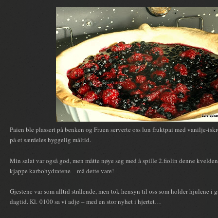
Paien ble plassert på benken og Fruen serverte oss lun fruktpai med vanilje-isk
på et særdeles hyggelig måltid.
Min salat var også god, men måtte nøye seg med å spille 2.fiolin denne kvelden
kjappe karbohydratene – må dette vare!
Gjestene var som alltid strålende, men tok hensyn til oss som holder hjulene i g
dagtid. Kl. 0100 sa vi adjø – med en stor nyhet i hjertet…