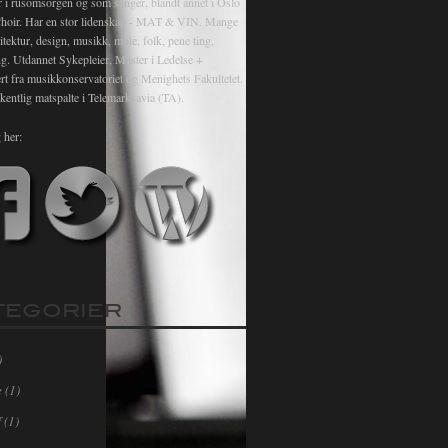
r i rusomsorgen og som sanger, blandt annet i Oslo
hoir. Har en stor lidenskap - MAT & VIN. Mange
itektur, design, musikk, mote, folk, pene ting,
ng. Utdannet Sykepleier, Master i Ledelse +
rt fra musikkonservatoriet og Menighets Fakultetet.
kentlig matspalte i Telemarksavia (TA).
 her:
TEGORIER
)
e
(1)
f
(1)