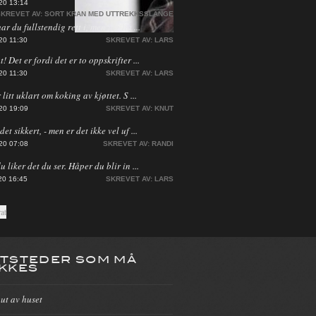
20 13:14
KREVET AV:
SORT KRAN MED UTTREKKSSLANGE
har du fullstendig rett i, men jeg ha ...
20 11:30
SKREVET AV:
LARS
! Det er fordi det er to oppskrifter ...
20 11:30
SKREVET AV:
LARS
 litt uklart om koking av kjøttet. S ...
20 19:09
SKREVET AV:
KNUT
et sikkert, - men er det ikke vel uf ...
20 07:08
SKREVET AV:
RANDI
du liker det du ser. Håper du blir in ...
20 16:45
SKREVET AV:
LARS
TSTEDER SOM MÅ
KKES
 ut av huset