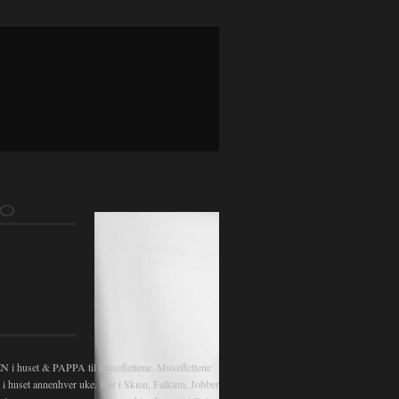
FO
 huset & PAPPA til museflettene. Museflettene
v i huset annenhver uke. Bor i Skien, Falkum. Jobber