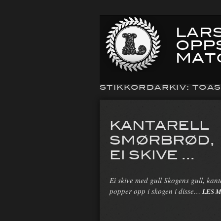
LARS
OPP
MAT
STIKKORDARKIV:
TOAS
KANTARELL
SMØRBRØD,
EI SKIVE ...
Ei skive med gull Skogens gull, kant
popper opp i skogen i disse…
LES 