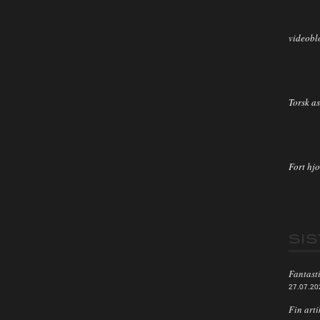
videobl
Torsk as
Fort hjo
SI
Fantasti
27.07.20
Fin arti