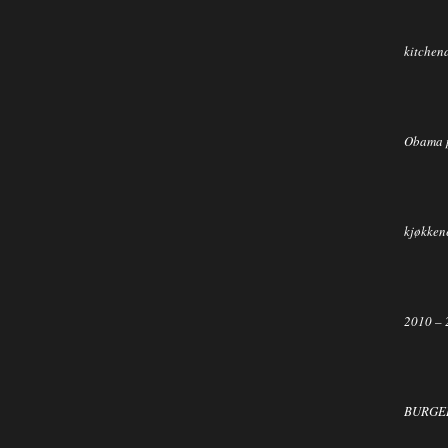
kitchen
Obama 
kjøkkene
2010 – 
BURGER