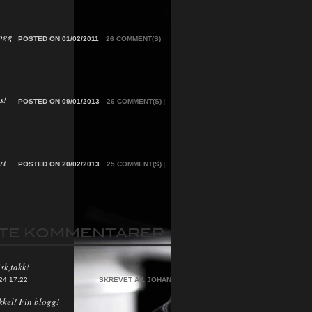
ogg
POSTED ON 01/02/2011
26 COMMENT(S)
|
s!
POSTED ON 09/01/2013
26 COMMENT(S)
|
rt
POSTED ON 20/02/2013
25 COMMENT(S)
|
STE KOMMENTARER
sk,takk!
24 17:22
SKREVET AV:
JOHAN
kkel! Fin blogg!