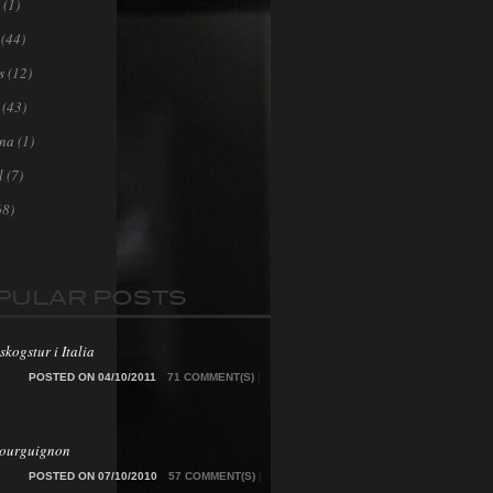
(1)
(44)
s
(12)
(43)
ona
(1)
l
(7)
68)
PULAR POSTS
skogstur i Italia
POSTED ON 04/10/2011
71 COMMENT(S)
|
Bourguignon
POSTED ON 07/10/2010
57 COMMENT(S)
|