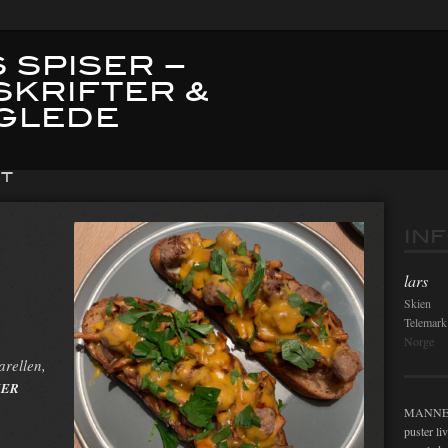
 SPISER –
SKRIFTER &
GLEDE
T
IN
lars
Skien
Telemark
Norge
arellen,
MER
MANNEN i
puster li