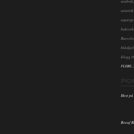
arabisk,
asiatisk
asparge
bakverk
Barcel
blåskjel
blogg
(
FLERE...
PO
Hest på 
Boeuf 