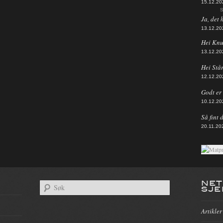
15.12.20
S
Ja, det 
13.12.20
Hei Knut
13.12.20
Hei Står
12.12.20
Godt er d
10.12.20
Så fint 
20.11.20
NET
SJE
Artikler