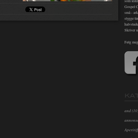
som lede
Gospel C
små - ark
stygge ti
halvstude
Skriver u
Følg meg
KA
and
(10
annons
Aperitif