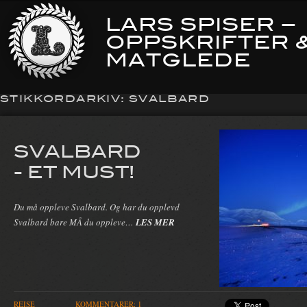
LARS SPISER –
OPPSKRIFTER 
MATGLEDE
STIKKORDARKIV:
SVALBARD
SVALBARD
- ET MUST!
Du må oppleve Svalbard. Og har du opplevd
Svalbard bare MÅ du oppleve…
LES MER
REISE
KOMMENTARER: 1