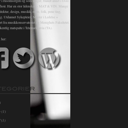
r i rusomsorgen og som sanger, blandt annet i Oslo
hoir. Har en stor lidenskap - MAT & VIN. Mange
itektur, design, musikk, mote, folk, pene ting,
ng. Utdannet Sykepleier, Master i Ledelse +
rt fra musikkonservatoriet og Menighets Fakultetet.
kentlig matspalte i Telemarksavia (TA).
 her:
TEGORIER
)
e
(1)
f
(1)