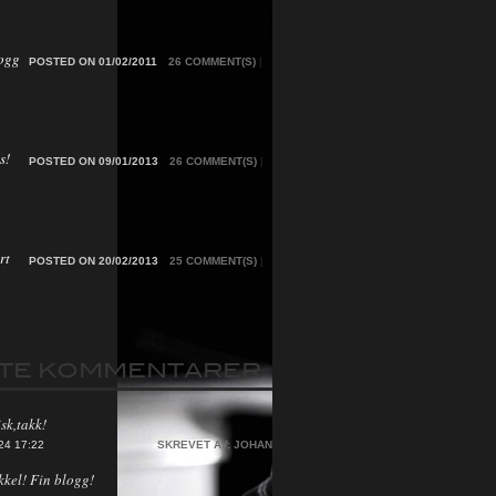
ogg
POSTED ON 01/02/2011
26 COMMENT(S)
|
s!
POSTED ON 09/01/2013
26 COMMENT(S)
|
rt
POSTED ON 20/02/2013
25 COMMENT(S)
|
STE KOMMENTARER
sk,takk!
24 17:22
SKREVET AV:
JOHAN
kkel! Fin blogg!