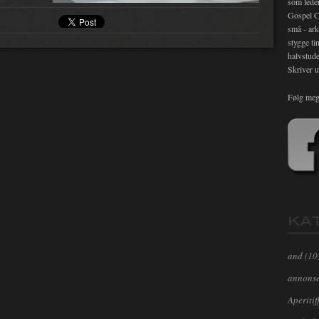
som lede
Gospel C
små - ark
stygge ti
halvstude
Skriver u
Følg meg
KA
and
(10
annons
Aperitif