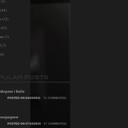
(1)
(44)
s
(12)
(43)
ona
(1)
l
(7)
68)
PULAR POSTS
skogstur i Italia
POSTED ON 04/10/2011
71 COMMENT(S)
|
Bourguignon
POSTED ON 07/10/2010
57 COMMENT(S)
|