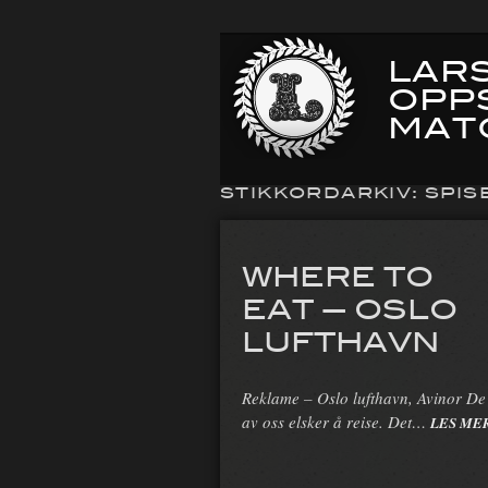
LARS
OPP
MAT
STIKKORDARKIV:
SPIS
WHERE TO
EAT — OSLO
LUFTHAVN
Reklame – Oslo lufthavn, Avinor De 
av oss elsker å reise. Det…
LES ME