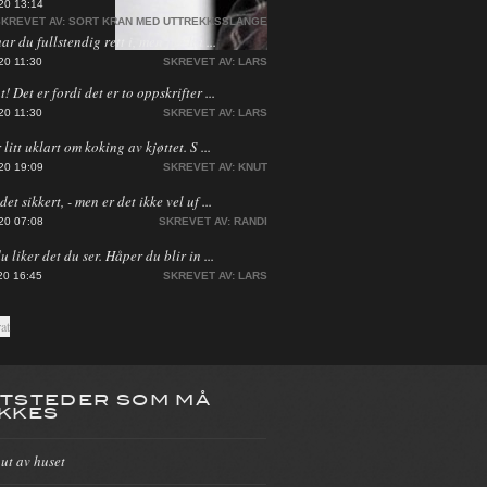
20 13:14
KREVET AV:
SORT KRAN MED UTTREKKSSLANGE
har du fullstendig rett i, men jeg ha ...
20 11:30
SKREVET AV:
LARS
! Det er fordi det er to oppskrifter ...
20 11:30
SKREVET AV:
LARS
 litt uklart om koking av kjøttet. S ...
20 19:09
SKREVET AV:
KNUT
et sikkert, - men er det ikke vel uf ...
20 07:08
SKREVET AV:
RANDI
du liker det du ser. Håper du blir in ...
20 16:45
SKREVET AV:
LARS
TSTEDER SOM MÅ
KKES
 ut av huset