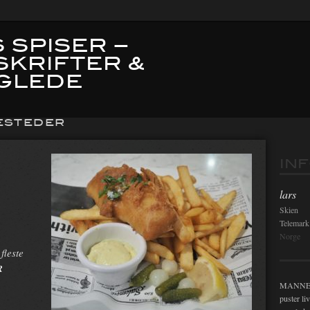
 SPISER –
SKRIFTER &
GLEDE
ESTEDER
IN
lars
Skien
Telemark
Norge
fleste
R
MANNEN i
puster li