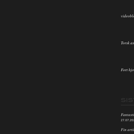
videobl
Torsk as
Fort hjo
SI
Fantasti
27.07.20
Fin arti