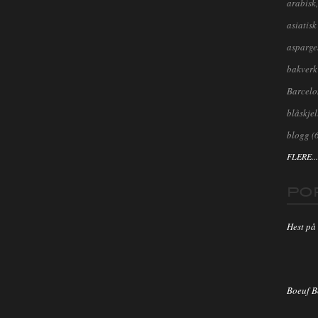
arabisk,
asiatisk
asparge
bakverk
Barcel
blåskjel
blogg
(
FLERE...
PO
Hest på 
Boeuf 