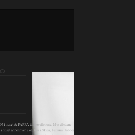
FO
 huset & PAPPA til museflettene. Museflettene
v i huset annenhver uke. Bor i Skien, Falkum. Jobber