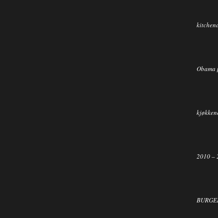
kitchen
Obama 
kjøkkene
2010 – 
BURGER