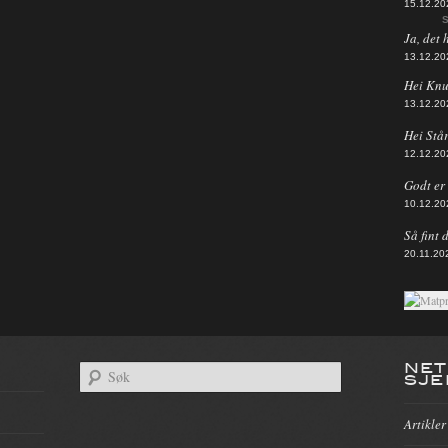
15.12.20
S
Ja, det 
13.12.20
Hei Knut
13.12.20
Hei Står
12.12.20
Godt er d
10.12.20
Så fint 
20.11.20
NET
SJE
Artikler